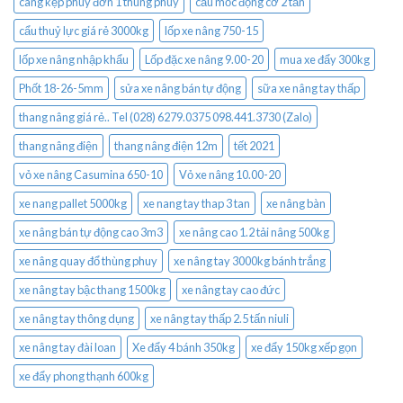
càng kẹp phuy đơn 1 thùng phuy
cẩu mốc động cơ 2 tấn
cẩu thuỷ lực giá rẻ 3000kg
lốp xe nâng 750-15
lốp xe nâng nhập khẩu
Lốp đặc xe nâng 9.00-20
mua xe đẩy 300kg
Phốt 18-26-5mm
sửa xe nâng bán tự động
sữa xe nâng tay thấp
thang nâng giá rẻ.. Tel (028) 6279.0375 098.441.3730 (Zalo)
thang nâng điện
thang nâng điện 12m
tết 2021
vỏ xe nâng Casumina 650-10
Vỏ xe nâng 10.00-20
xe nang pallet 5000kg
xe nang tay thap 3 tan
xe nâng bàn
xe nâng bán tự động cao 3m3
xe nâng cao 1.2 tải nâng 500kg
xe nâng quay đổ thùng phuy
xe nâng tay 3000kg bánh trắng
xe nâng tay bậc thang 1500kg
xe nâng tay cao đức
xe nâng tay thông dụng
xe nâng tay thấp 2.5 tấn niuli
xe nâng tay đài loan
Xe đẩy 4 bánh 350kg
xe đẩy 150kg xếp gọn
xe đẩy phong thạnh 600kg