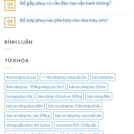
Bộ gắp phuy có cần đào tạo vận hành không?
04
Th8
Bộ kẹp phuy nào phù hợp cho nhà máy sơn?
04
Th8
BÌNH LUẬN
TỪ KHÓA
#xenangtayziczac
=> Xe nâng tay càng dài 2m
bàn nâng tay
Bàn nâng tay 350kg nâng cao 1m5
bán xe nâng tay 51mm
bo kep phuy doi
bàn nâng có bánh xe 500kg
bàn nâng điện
bán xe nâng phuy điện
bán xe nâng tay 2 tấn nhập khẩu
bán xe nâng tay cao 500kg
bán xe nâng tay cao mặt bàn
bộ kẹp gắp phuy đôi 2 phuy
casumina 815-15 lốp đặc