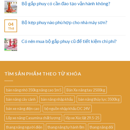
Bộ gắp phuy có cần đào tạo vận hành không?
Bộ kẹp phuy nào phù hợp cho nhà máy sơn?
04
Th8
Có nên mua bộ gắp phuy cũ để tiết kiệm chi phí?
TÌM SẢN PHẨM THEO TỪ KHÓA
bàn nâng nhỏ 350kg nâng cao 1m5
Bán Xe nâng tay 2500kg
bàn nâng cây cảnh
bàn nâng nhập khẩu
bàn nâng thủy lực 3500kg
bán xe nâng điện cao
bộ nguồn nhập khẩu DC 24V
Lốp xe nâng Casumina chất lượng
lốp xe Xúc lật 29.5-25
thang nâng người điện
thang nâng tự hành 8m
thang nâng đôi