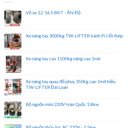
Vỏ xe 12-16.5 BKT - ẤN Độ
Xe nâng tay 3000kg TW-LIFTER bánh PU lỗi thép
Xe nâng tay cao 1500kg nâng cao 1m6
Xe nâng tay quay đổ phuy 350kg cao 1m4 hiệu
TW-LIFTER Đài Loan
Bộ nguồn mini 220V Hàn Quốc 1.8kw
Bộ nguồn thủy lực AC 220V - 1.5kw