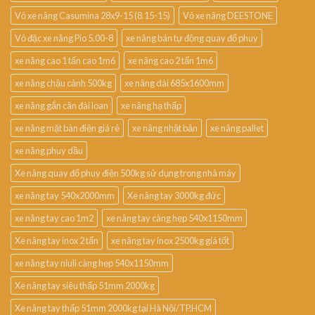
Vỏ xe nâng Casumina 28x9-15 (8.15-15)
Vỏ xe nâng DEESTONE
Vỏ đặc xe nâng Pio 5.00-8
xe nâng bán tự động quay đổ phuy
xe nâng cao 1 tấn cao 1m6
xe nâng cao 2 tấn 1m6
xe nâng chậu cảnh 500kg
xe nâng dài 685x1600mm
xe nâng gắn cân đài loan
xe nâng hạ thấp
xe nâng mặt bàn điện giá rẻ
xe nâng nhật bản
xe nâng pallet
xe nâng phuy dầu
Xe nâng quay đổ phuy điện 500kg sử dụng trong nhà máy
xe nâng tay 540x2000mm
Xe nâng tay 3000kg đức
xe nâng tay cao 1m2
xe nâng tay càng hẹp 540x1150mm
Xe nâng tay inox 2 tấn
xe nâng tay inox 2500kg giá tốt
xe nâng tay niuli càng hẹp 540x1150mm
Xe nâng tay siêu thấp 51mm 2000kg
Xe nâng tay thấp 51mm 2000kg tại Hà Nội/TP.HCM