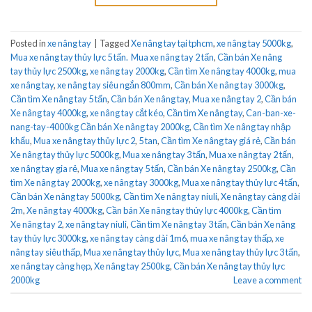
Posted in
xe nâng tay
|
Tagged
Xe nâng tay tại tphcm
,
xe nâng tay 5000kg
,
Mua xe nâng tay thủy lực 5 tấn. Mua xe nâng tay 2 tấn
,
Cần bán Xe nâng
tay thủy lực 2500kg
,
xe nâng tay 2000kg
,
Cần tìm Xe nâng tay 4000kg
,
mua
xe nâng tay
,
xe nâng tay siêu ngắn 800mm
,
Cần bán Xe nâng tay 3000kg
,
Cần tìm Xe nâng tay 5 tấn
,
Cần bán Xe nâng tay
,
Mua xe nâng tay 2
,
Cần bán
Xe nâng tay 4000kg
,
xe nâng tay cắt kéo
,
Cần tìm Xe nâng tay
,
Can-ban-xe-
nang-tay-4000kg Cần bán Xe nâng tay 2000kg
,
Cần tìm Xe nâng tay nhập
khẩu
,
Mua xe nâng tay thủy lực 2
,
5 tan
,
Cần tìm Xe nâng tay giá rẻ
,
Cần bán
Xe nâng tay thủy lực 5000kg
,
Mua xe nâng tay 3 tấn
,
Mua xe nâng tay 2 tấn
,
xe nâng tay gia rẻ
,
Mua xe nâng tay 5 tấn
,
Cần bán Xe nâng tay 2500kg
,
Cần
tìm Xe nâng tay 2000kg
,
xe nâng tay 3000kg
,
Mua xe nâng tay thủy lực 4 tấn
,
Cần bán Xe nâng tay 5000kg
,
Cần tìm Xe nâng tay niuli
,
Xe nâng tay càng dài
2m
,
Xe nâng tay 4000kg
,
Cần bán Xe nâng tay thủy lực 4000kg
,
Cần tìm
Xe nâng tay 2
,
xe nâng tay niuli
,
Cần tìm Xe nâng tay 3 tấn
,
Cần bán Xe nâng
tay thủy lực 3000kg
,
xe nâng tay càng dài 1m6
,
mua xe nâng tay thấp
,
xe
nâng tay siêu thấp
,
Mua xe nâng tay thủy lực
,
Mua xe nâng tay thủy lực 3 tấn
,
xe nâng tay càng hẹp
,
Xe nâng tay 2500kg
,
Cần bán Xe nâng tay thủy lực
2000kg
Leave a comment