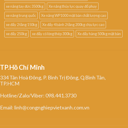
xe nâng tay đức 3500kg
Xe nâng thủy lực quay đổ phuy
xe nâng trung quốc
Xe nâng WP1000 mặt bàn chất lượng cao
xe đẩy 2 tầng 150kg
Xe đẩy 4 bánh 2 tầng 200kg chịu lực cao
xe đẩy 250kg
xe đẩy có lòng thép 300kg
Xe đẩy hàng 500kg mặt bàn
TP.Hồ Chí Minh
334 Tân Hoà Đông, P. Bình Trị Đông, Q.Bình Tân,
TP.HCM
Hotline/Zalo/Viber: 098.441.3730
Email: linh@congnghiepvietxanh.com.vn