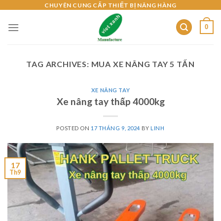
Skip
CHUYÊN CUNG CẤP THIẾT BỊ NÂNG HÀNG
to
0
content
TAG ARCHIVES:
MUA XE NÂNG TAY 5 TẤN
XE NÂNG TAY
Xe nâng tay thấp 4000kg
POSTED ON
17 THÁNG 9, 2024
BY
LINH
17
Th9