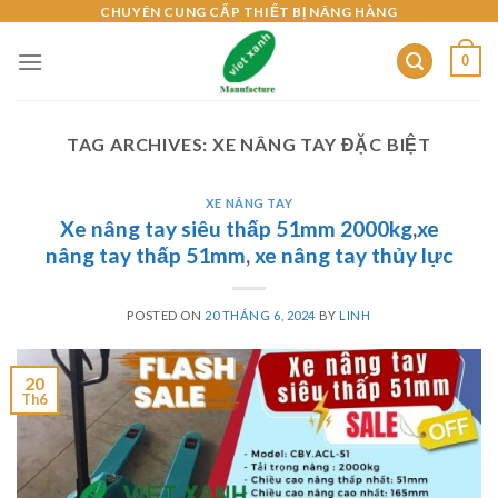
Skip
CHUYÊN CUNG CẤP THIẾT BỊ NÂNG HÀNG
to
0
content
TAG ARCHIVES:
XE NÂNG TAY ĐẶC BIỆT
XE NÂNG TAY
Xe nâng tay siêu thấp 51mm 2000kg
,
xe
nâng tay thấp 51mm
,
xe nâng tay thủy lực
POSTED ON
20 THÁNG 6, 2024
BY
LINH
20
Th6