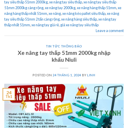
tay siêu thấp 51mm 2000kg
,
xe nâng tay siêu thấp
,
xe nâng tay siêu thấp
51mm 2000kg càng rộng
,
xe nâng tay 2000kg
,
xe nâng hàng thấp 51mm
,
xe
nâng hàng thấp nhất 51mm
,
xe nâng
,
xe nâng kéo pallet siêu thấp
,
xe nâng
tay siêu thấp 51mm 2 tấn càng rộng
,
xe nâng hàng siêu thấp
,
xe nâng tay
thấp nhất 51mm
,
xe nâng tay giá rẻ
,
giá xe nâng tay siêu thấp
Leave a comment
TIN TỨC THÔNG BÁO
Xe nâng tay thấp 51mm 2000kg nhập
khẩu Niuli
POSTED ON
24 THÁNG 1, 2024
BY
LINH
24
Th1