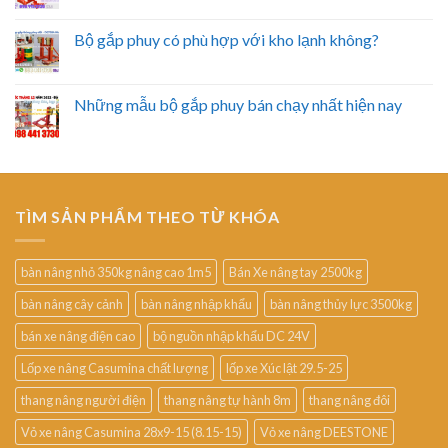
Bộ gắp phuy có phù hợp với kho lạnh không?
Những mẫu bộ gắp phuy bán chạy nhất hiện nay
TÌM SẢN PHẨM THEO TỪ KHÓA
bàn nâng nhỏ 350kg nâng cao 1m5
Bán Xe nâng tay 2500kg
bàn nâng cây cảnh
bàn nâng nhập khẩu
bàn nâng thủy lực 3500kg
bán xe nâng điện cao
bộ nguồn nhập khẩu DC 24V
Lốp xe nâng Casumina chất lượng
lốp xe Xúc lật 29.5-25
thang nâng người điện
thang nâng tự hành 8m
thang nâng đôi
Vỏ xe nâng Casumina 28x9-15 (8.15-15)
Vỏ xe nâng DEESTONE