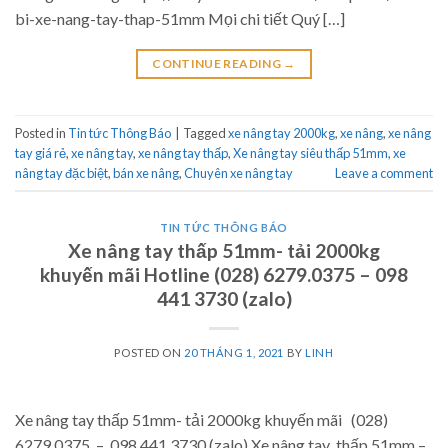
bi-xe-nang-tay-thap-51mm Mọi chi tiết Quý […]
CONTINUE READING
→
Posted in
Tin tức Thông Báo
|
Tagged
xe nâng tay 2000kg
,
xe nâng
,
xe nâng
tay giá rẻ
,
xe nâng tay
,
xe nâng tay thấp
,
Xe nâng tay siêu thấp 51mm
,
xe
nâng tay đặc biệt
,
bán xe nâng
,
Chuyên xe nâng tay
Leave a comment
TIN TỨC THÔNG BÁO
Xe nâng tay thấp 51mm- tải 2000kg
khuyến mãi Hotline (028) 6279.0375 – 098
441 3730 (zalo)
POSTED ON
20 THÁNG 1, 2021
BY
LINH
Xe nâng tay thấp 51mm- tải 2000kg khuyến mãi (028)
6279.0375 – 098 441 3730 (zalo) Xe nâng tay thấp 51mm –