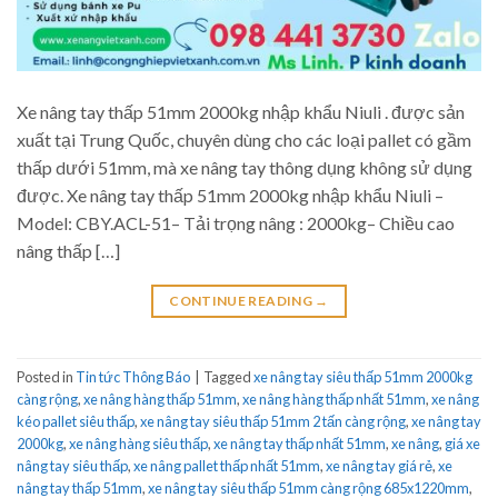
Xe nâng tay thấp 51mm 2000kg nhập khẩu Niuli . được sản
xuất tại Trung Quốc, chuyên dùng cho các loại pallet có gầm
thấp dưới 51mm, mà xe nâng tay thông dụng không sử dụng
được. Xe nâng tay thấp 51mm 2000kg nhập khẩu Niuli –
Model: CBY.ACL-51– Tải trọng nâng : 2000kg– Chiều cao
nâng thấp […]
CONTINUE READING
→
Posted in
Tin tức Thông Báo
|
Tagged
xe nâng tay siêu thấp 51mm 2000kg
càng rộng
,
xe nâng hàng thấp 51mm
,
xe nâng hàng thấp nhất 51mm
,
xe nâng
kéo pallet siêu thấp
,
xe nâng tay siêu thấp 51mm 2 tấn càng rộng
,
xe nâng tay
2000kg
,
xe nâng hàng siêu thấp
,
xe nâng tay thấp nhất 51mm
,
xe nâng
,
giá xe
nâng tay siêu thấp
,
xe nâng pallet thấp nhất 51mm
,
xe nâng tay giá rẻ
,
xe
nâng tay thấp 51mm
,
xe nâng tay siêu thấp 51mm càng rộng 685x1220mm
,