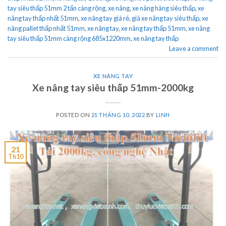
tay siêu thấp 51mm 2 tấn càng rộng
,
xe nâng
,
xe nâng hàng siêu thấp
,
xe
nâng tay thấp nhất 51mm
,
xe nâng tay giá rẻ
,
giá xe nâng tay siêu thấp
,
xe
nâng pallet thấp nhất 51mm
,
xe nâng tay
,
xe nâng tay thấp 51mm
,
xe nâng
tay siêu thấp 51mm càng rộng 685x1220mm
,
xe nâng tay thấp
Leave a comment
XE NÂNG TAY
Xe nâng tay siêu thấp 51mm-2000kg
POSTED ON
21 THÁNG 10, 2022
BY
LINH
21
Th10