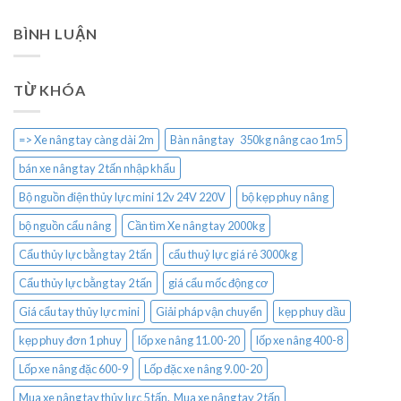
BÌNH LUẬN
TỪ KHÓA
=> Xe nâng tay càng dài 2m
Bàn nâng tay 350kg nâng cao 1m5
bán xe nâng tay 2 tấn nhập khẩu
Bộ nguồn điện thủy lực mini 12v 24V 220V
bộ kẹp phuy nâng
bộ nguồn cẩu nâng
Cần tìm Xe nâng tay 2000kg
Cẩu thủy lực bằng tay 2 tấn
cẩu thuỷ lực giá rẻ 3000kg
Cẩu thủy lực bằng tay 2 tấn
giá cẩu mốc động cơ
Giá cẩu tay thủy lực mini
Giải pháp vận chuyển
kẹp phuy dầu
kẹp phuy đơn 1 phuy
lốp xe nâng 11.00-20
lốp xe nâng 400-8
Lốp xe nâng đặc 600-9
Lốp đặc xe nâng 9.00-20
Mua xe nâng tay thủy lực 5 tấn. Mua xe nâng tay 2 tấn