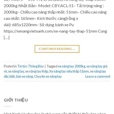
2000kg Nhật Bản– Model: CBY.ACL-51– Tải trọng nâng :
2000kg– Chiều cao nâng thấp nhất: 51mm– Chiều cao nâng
cao nhất: 165mm– Kích thước càng(rộng x
dài): 685x1220mm– Sử dụng bánh xe Pu
https://xenangvietxanh.com/xe-nang-tay-thap-51mm Cung
[…]
CONTINUE READING
→
Posted in
Tin tức Thông Báo
|
Tagged
xe nâng tay 2000kg
,
xe nâng tay giá
rẻ
,
xe nâng tay
,
xe nâng tay thấp
,
Xe nâng tay siêu thấp 51mm
,
xe nâng tay
đặc biệt
,
bán xe nâng
,
Chuyên xe nâng tay
Leave a comment
GIỚI THIỆU
Viet Xanh Hydraulics là nhà cung cấp thiết bị thủy lực công