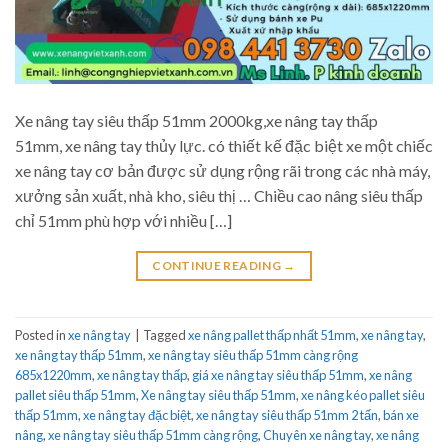
Xe nâng tay siêu thấp 51mm 2000kg,xe nâng tay thấp
51mm, xe nâng tay thủy lực. có thiết kế đặc biệt xe một chiếc
xe nâng tay cơ bản được sử dụng rộng rãi trong các nhà máy,
xưởng sản xuất, nhà kho, siêu thị … Chiều cao nâng siêu thấp
chỉ 51mm phù hợp với nhiều […]
CONTINUE READING
→
Posted in
xe nâng tay
|
Tagged
xe nâng pallet thấp nhất 51mm
,
xe nâng tay
,
xe nâng tay thấp 51mm
,
xe nâng tay siêu thấp 51mm càng rộng
685x1220mm
,
xe nâng tay thấp
,
giá xe nâng tay siêu thấp 51mm
,
xe nâng
pallet siêu thấp 51mm
,
Xe nâng tay siêu thấp 51mm
,
xe nâng kéo pallet siêu
thấp 51mm
,
xe nâng tay đặc biệt
,
xe nâng tay siêu thấp 51mm 2 tấn
,
bán xe
nâng
,
xe nâng tay siêu thấp 51mm càng rộng
,
Chuyên xe nâng tay
,
xe nâng