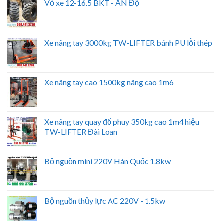
Vỏ xe 12-16.5 BKT - ẤN Độ
Xe nâng tay 3000kg TW-LIFTER bánh PU lỗi thép
Xe nâng tay cao 1500kg nâng cao 1m6
Xe nâng tay quay đổ phuy 350kg cao 1m4 hiệu
TW-LIFTER Đài Loan
Bộ nguồn mini 220V Hàn Quốc 1.8kw
Bộ nguồn thủy lực AC 220V - 1.5kw