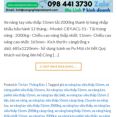
Xe nâng tay siêu thấp 51mm tải 2000kg thanh lý hàng nhập
khẩu bảo hành 12 tháng.– Model: CBY.ACL-51– Tải trọng
nâng : 2000kg– Chiều cao nâng thấp nhất: 51mm– Chiều cao
nâng cao nhất: 165mm– Kích thước càng(rộng x
dài): 685x1220mm– Sử dụng bánh xe Pu Mọi chi tiết Quý
khách vui lòng liên hệ:Công […]
CONTINUE READING
→
Posted in
Tin tức Thông Báo
|
Tagged
giá xe nâng tay siêu thấp 51mm
,
xe
nâng pallet siêu thấp 51mmv
,
Xe nâng tay siêu thấp 51mm
,
xe nâng kéo
pallet siêu thấp 51mm
,
xe nâng tay đặc biệt
,
xe nâng tay siêu thấp 51mm 2
tấn
,
bán xe nâng
,
xe nâng tay siêu thấp 51mm càng rộng
,
Chuyên xe nâng
tay
,
xe nâng tay siêu thấp 51mm 2000kg
,
xe nâng tay siêu thấp
,
xe nâng tay
siêu thấp 51mm 2000kg càng rộng
,
xe nâng hàng thấp 51mm
,
xe nâng hàng
thấp nhất 51mm
,
xe nâng tay 2000kg
,
xe nâng kéo pallet siêu thấp
,
xe nâng