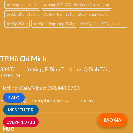
xe nâng trung quốc
Xe nâng WP1000 mặt bàn chất lượng cao
xe đẩy 2 tầng 150kg
Xe đẩy 4 bánh 2 tầng 200kg chịu lực cao
xe đẩy 250kg
xe đẩy có lòng thép 300kg
Xe đẩy hàng 500kg mặt bàn
TP.Hồ Chí Minh
334 Tân Hoà Đông, P. Bình Trị Đông, Q.Bình Tân,
TP.HCM
Hotline/Zalo/Viber: 098.441.3730
ZALO
Email: linh@congnghiepvietxanh.com.vn
MESSENGER
BÁO GIÁ
098.441.3730
Huế