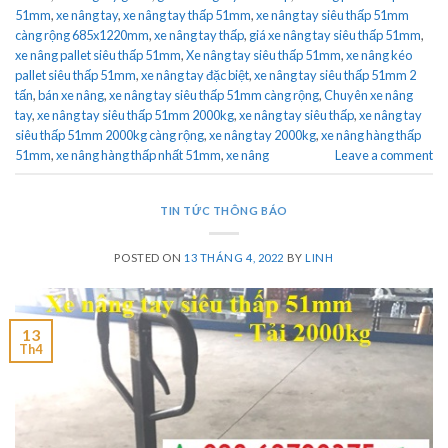
51mm
,
xe nâng tay
,
xe nâng tay thấp 51mm
,
xe nâng tay siêu thấp 51mm
càng rộng 685x1220mm
,
xe nâng tay thấp
,
giá xe nâng tay siêu thấp 51mm
,
xe nâng pallet siêu thấp 51mm
,
Xe nâng tay siêu thấp 51mm
,
xe nâng kéo
pallet siêu thấp 51mm
,
xe nâng tay đặc biệt
,
xe nâng tay siêu thấp 51mm 2
tấn
,
bán xe nâng
,
xe nâng tay siêu thấp 51mm càng rộng
,
Chuyên xe nâng
tay
,
xe nâng tay siêu thấp 51mm 2000kg
,
xe nâng tay siêu thấp
,
xe nâng tay
siêu thấp 51mm 2000kg càng rộng
,
xe nâng tay 2000kg
,
xe nâng hàng thấp
51mm
,
xe nâng hàng thấp nhất 51mm
,
xe nâng
Leave a comment
TIN TỨC THÔNG BÁO
POSTED ON
13 THÁNG 4, 2022
BY
LINH
13
Th4