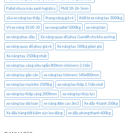
Pallet nhựa màu xanh logistics
Phốt 18-26-5mm
sữa xe nâng tay thấp
thang nâng giá rẻ
thiết bị xe nâng tay 3000kg
Vỏ xe nâng 10.00-20
xe nang pallet 5000kg
xe nâng bàn
xe nâng phuy dầu
Xe nâng quay đổ phuy Gamlift cho kho xưởng
xe nâng quay đổ phuy giá rẻ
Xe nâng tay 500kg giảm giá
Xe nâng tay 2500kg nhật
xe nâng tay càng siêu ngắn 800mm ichimens 2.5 tấn
xe nâng tay gắn cân
xe nâng tay ichimens 540x800mm
xe nâng tay mạ kẽm 2500kg
xe nâng tay thấp 2.5 tấn niuli
xe nâng tay thấp càng 2000mm
xe nâng tay thủy lực
xe nâng tay đài loan
xe nâng điện cao 3m3
Xe đẩy 4 bánh 350kg
Xe đẩy hàng tiết kiệm sức lao động
xe đẩy phong thạnh 600kg