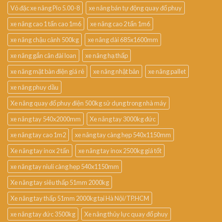
Vỏ đặc xe nâng Pio 5.00-8
xe nâng bán tự động quay đổ phuy
xe nâng cao 1 tấn cao 1m6
xe nâng cao 2 tấn 1m6
xe nâng chậu cảnh 500kg
xe nâng dài 685x1600mm
xe nâng gắn cân đài loan
xe nâng hạ thấp
xe nâng mặt bàn điện giá rẻ
xe nâng nhật bản
xe nâng pallet
xe nâng phuy dầu
Xe nâng quay đổ phuy điện 500kg sử dụng trong nhà máy
xe nâng tay 540x2000mm
Xe nâng tay 3000kg đức
xe nâng tay cao 1m2
xe nâng tay càng hẹp 540x1150mm
Xe nâng tay inox 2 tấn
xe nâng tay inox 2500kg giá tốt
xe nâng tay niuli càng hẹp 540x1150mm
Xe nâng tay siêu thấp 51mm 2000kg
Xe nâng tay thấp 51mm 2000kg tại Hà Nội/TP.HCM
xe nâng tay đức 3500kg
Xe nâng thủy lực quay đổ phuy