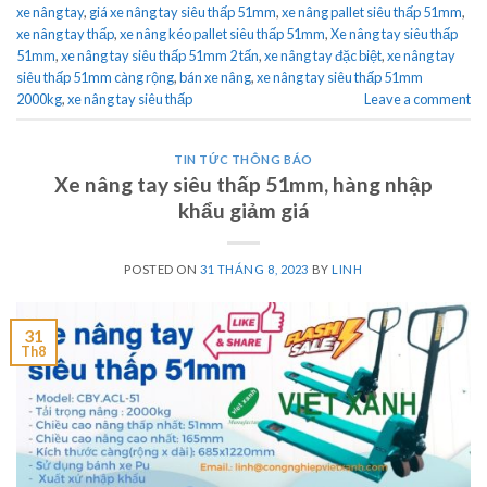
xe nâng tay
,
giá xe nâng tay siêu thấp 51mm
,
xe nâng pallet siêu thấp 51mm
,
xe nâng tay thấp
,
xe nâng kéo pallet siêu thấp 51mm
,
Xe nâng tay siêu thấp
51mm
,
xe nâng tay siêu thấp 51mm 2 tấn
,
xe nâng tay đặc biệt
,
xe nâng tay
siêu thấp 51mm càng rộng
,
bán xe nâng
,
xe nâng tay siêu thấp 51mm
2000kg
,
xe nâng tay siêu thấp
Leave a comment
TIN TỨC THÔNG BÁO
Xe nâng tay siêu thấp 51mm, hàng nhập
khẩu giảm giá
POSTED ON
31 THÁNG 8, 2023
BY
LINH
31
Th8