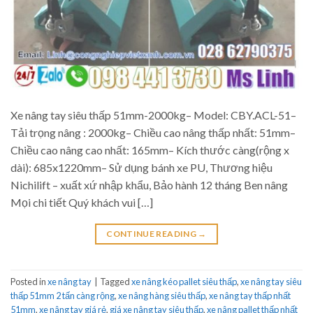
Xe nâng tay siêu thấp 51mm-2000kg– Model: CBY.ACL-51–
Tải trọng nâng : 2000kg– Chiều cao nâng thấp nhất: 51mm–
Chiều cao nâng cao nhất: 165mm– Kích thước càng(rộng x
dài): 685x1220mm– Sử dụng bánh xe PU, Thương hiệu
Nichilift – xuất xứ nhập khẩu, Bảo hành 12 tháng Ben nâng
Mọi chi tiết Quý khách vui […]
CONTINUE READING
→
Posted in
xe nâng tay
|
Tagged
xe nâng kéo pallet siêu thấp
,
xe nâng tay siêu
thấp 51mm 2 tấn càng rộng
,
xe nâng hàng siêu thấp
,
xe nâng tay thấp nhất
51mm
,
xe nâng tay giá rẻ
,
giá xe nâng tay siêu thấp
,
xe nâng pallet thấp nhất