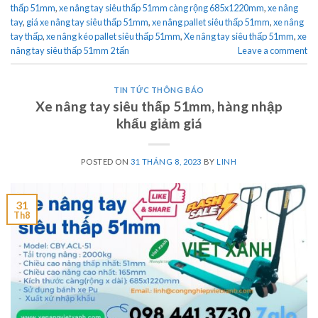
thấp 51mm
,
xe nâng tay siêu thấp 51mm càng rộng 685x1220mm
,
xe nâng
tay
,
giá xe nâng tay siêu thấp 51mm
,
xe nâng pallet siêu thấp 51mm
,
xe nâng
tay thấp
,
xe nâng kéo pallet siêu thấp 51mm
,
Xe nâng tay siêu thấp 51mm
,
xe
nâng tay siêu thấp 51mm 2 tấn
Leave a comment
TIN TỨC THÔNG BÁO
Xe nâng tay siêu thấp 51mm, hàng nhập
khẩu giảm giá
POSTED ON
31 THÁNG 8, 2023
BY
LINH
31
Th8