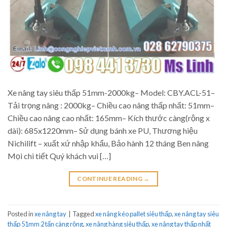
Xe nâng tay siêu thấp 51mm-2000kg– Model: CBY.ACL-51–
Tải trọng nâng : 2000kg– Chiều cao nâng thấp nhất: 51mm–
Chiều cao nâng cao nhất: 165mm– Kích thước càng(rộng x
dài): 685x1220mm– Sử dụng bánh xe PU, Thương hiệu
Nichilift – xuất xứ nhập khẩu, Bảo hành 12 tháng Ben nâng
Mọi chi tiết Quý khách vui […]
CONTINUE READING
→
Posted in
xe nâng tay
|
Tagged
xe nâng kéo pallet siêu thấp
,
xe nâng tay siêu
thấp 51mm 2 tấn càng rộng
,
xe nâng hàng siêu thấp
,
xe nâng tay thấp nhất