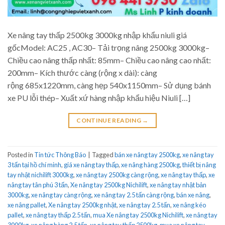
Xe nâng tay thấp 2500kg 3000kg nhập khẩu niuli giá
gốcModel: AC25 , AC30– Tải trọng nâng 2500kg 3000kg–
Chiều cao nâng thấp nhất: 85mm– Chiều cao nâng cao nhất:
200mm– Kích thước càng (rộng x dài): càng
rộng 685x1220mm, càng hẹp 540x1150mm– Sử dụng bánh
xe PU lỗi thép– Xuất xứ hàng nhập khẩu hiệu Niuli […]
CONTINUE READING
→
Posted in
Tin tức Thông Báo
|
Tagged
bán xe nâng tay 2500kg
,
xe nâng tay
3 tấn tại hồ chí minh
,
giá xe nâng tay thấp
,
xe nâng hàng 2500kg
,
thiết bị nâng
tay nhật nichilift 3000kg
,
xe nâng tay 2500kg càng rộng
,
xe nâng tay thấp
,
xe
nâng tay tân phú 3 tấn
,
Xe nâng tay 2500kg Nichilift
,
xe nâng tay nhật bản
3000kg
,
xe nâng tay càng rộng
,
xe nâng tay 2.5 tấn càng rộng
,
bán xe nâng
,
xe nâng pallet
,
Xe nâng tay 2500kg nhật
,
xe nâng tay 2.5 tấn
,
xe nâng kéo
pallet
,
xe nâng tay thấp 2.5 tấn
,
mua Xe nâng tay 2500kg Nichilift
,
xe nâng tay