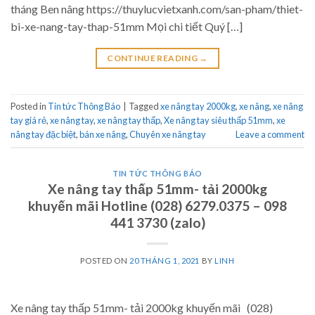
tháng Ben nâng https://thuylucvietxanh.com/san-pham/thiet-
bi-xe-nang-tay-thap-51mm Mọi chi tiết Quý […]
CONTINUE READING
→
Posted in
Tin tức Thông Báo
|
Tagged
xe nâng tay 2000kg
,
xe nâng
,
xe nâng
tay giá rẻ
,
xe nâng tay
,
xe nâng tay thấp
,
Xe nâng tay siêu thấp 51mm
,
xe
nâng tay đặc biệt
,
bán xe nâng
,
Chuyên xe nâng tay
Leave a comment
TIN TỨC THÔNG BÁO
Xe nâng tay thấp 51mm- tải 2000kg
khuyến mãi Hotline (028) 6279.0375 – 098
441 3730 (zalo)
POSTED ON
20 THÁNG 1, 2021
BY
LINH
Xe nâng tay thấp 51mm- tải 2000kg khuyến mãi (028)