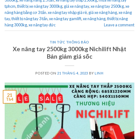
3000kg
,
xe nâng hàng 2.5 tấn
,
xe nâng tay thấp 2500kg
,
mua xe nâng tay
tphcm
,
thiết bị xe nâng tay 3000kg
,
giá xe nâng tay
,
xe nâng tay 2500kg
,
xe
nâng hàng bằng cơ 3 tấn. xe nâng tay nhập giá rẻ
,
giá xe nâng hàng
,
xe nâng
tay
,
thiết bị nâng tay 3 tấn
,
xe nâng tay gamlift
,
xe nâng hàng
,
thiết bị nâng
hàng 3000kg
,
xe nâng tay đức
Leave a comment
TIN TỨC THÔNG BÁO
Xe nâng tay 2500kg 3000kg Nichilift Nhật
Bản giảm giá sốc
POSTED ON
21 THÁNG 4, 2023
BY
LINH
21
Th4