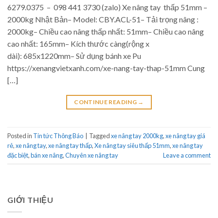
6279.0375 – 098 441 3730 (zalo) Xe nâng tay thấp 51mm –
2000kg Nhật Bản– Model: CBY.ACL-51– Tải trọng nâng :
2000kg– Chiều cao nâng thấp nhất: 51mm– Chiều cao nâng
cao nhất: 165mm– Kích thước càng(rộng x
dài): 685x1220mm– Sử dụng bánh xe Pu
https://xenangvietxanh.com/xe-nang-tay-thap-51mm Cung
[…]
CONTINUE READING
→
Posted in
Tin tức Thông Báo
|
Tagged
xe nâng tay 2000kg
,
xe nâng tay giá
rẻ
,
xe nâng tay
,
xe nâng tay thấp
,
Xe nâng tay siêu thấp 51mm
,
xe nâng tay
đặc biệt
,
bán xe nâng
,
Chuyên xe nâng tay
Leave a comment
GIỚI THIỆU