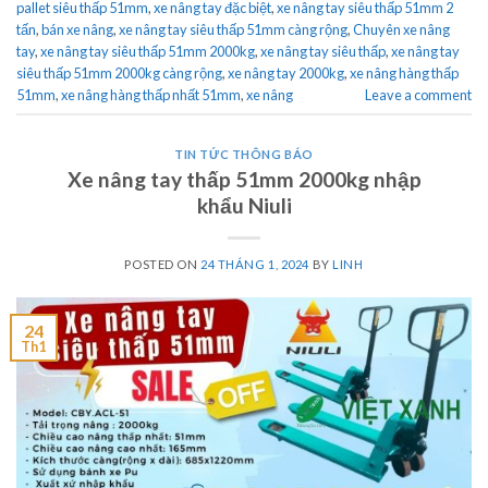
pallet siêu thấp 51mm
,
xe nâng tay đặc biệt
,
xe nâng tay siêu thấp 51mm 2
tấn
,
bán xe nâng
,
xe nâng tay siêu thấp 51mm càng rộng
,
Chuyên xe nâng
tay
,
xe nâng tay siêu thấp 51mm 2000kg
,
xe nâng tay siêu thấp
,
xe nâng tay
siêu thấp 51mm 2000kg càng rộng
,
xe nâng tay 2000kg
,
xe nâng hàng thấp
51mm
,
xe nâng hàng thấp nhất 51mm
,
xe nâng
Leave a comment
TIN TỨC THÔNG BÁO
Xe nâng tay thấp 51mm 2000kg nhập
khẩu Niuli
POSTED ON
24 THÁNG 1, 2024
BY
LINH
24
Th1