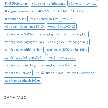
Phốt 18-26-5mm
sửa xe nâng bán tự động
sữa xe nâng tay thấp
thang nâng giá rẻ.. Tel (028) 6279.0375 098.441.3730 (Zalo)
thang nâng điện
thang nâng điện 12m
tết 2021
vỏ xe nâng Casumina 650-10
Vỏ xe nâng 10.00-20
xe nang pallet 5000kg
xe nang tay thap 3 tan
xe nâng bàn
xe nâng bán tự động cao 3m3
xe nâng cao 1.2 tải nâng 500kg
xe nâng quay đổ thùng phuy
xe nâng tay 3000kg bánh trắng
xe nâng tay bậc thang 1500kg
xe nâng tay cao đức
xe nâng tay thông dụng
xe nâng tay thấp 2.5 tấn niuli
xe nâng tay đài loan
Xe đẩy 4 bánh 350kg
xe đẩy 150kg xếp gọn
xe đẩy phong thạnh 600kg
DANH MỤC