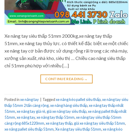
Xe nâng tay siêu thấp 51mm 2000kg,xe nâng tay thấp
51mm, xe nâng tay thủy lực. có thiết kế đặc biệt xe một chiếc
xe nâng tay cơ bản được sử dụng rộng rãi trong các nhà máy,
xưởng sản xuất, nhà kho, siêu thị … Chiều cao nâng siêu thấp
chỉ 51mm phù hợp với nhiều […]
CONTINUE READING
→
Posted in
xe nâng tay
|
Tagged
xe nâng kéo pallet siêu thấp
,
xe nâng tay siêu
thấp 51mm 2 tấn càng rộng
,
xe nâng hàng siêu thấp
,
xe nâng tay thấp nhất
51mm
,
xe nâng tay giá rẻ
,
giá xe nâng tay siêu thấp
,
xe nâng pallet thấp nhất
51mm
,
xe nâng tay
,
xe nâng tay thấp 51mm
,
xe nâng tay siêu thấp 51mm
càng rộng 685x1220mm
,
xe nâng tay thấp
,
giá xe nâng tay siêu thấp 51mm
,
xe nâng pallet siêu thấp 51mm
,
Xe nâng tay siêu thấp 51mm
,
xe nâng kéo