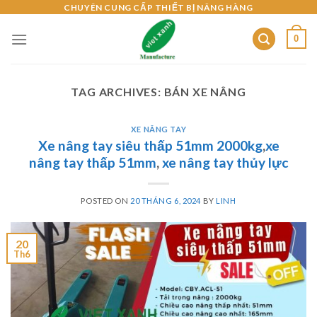
Skip
CHUYÊN CUNG CẤP THIẾT BỊ NÂNG HÀNG
to
0
content
TAG ARCHIVES:
BÁN XE NÂNG
XE NÂNG TAY
Xe nâng tay siêu thấp 51mm 2000kg
,
xe
nâng tay thấp 51mm
,
xe nâng tay thủy lực
POSTED ON
20 THÁNG 6, 2024
BY
LINH
20
Th6