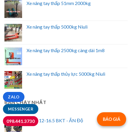
Xe nâng tay thấp 51mm 2000kg
Xe nâng tay thấp 5000kg Niuli
Xe nâng tay thấp 2500kg càng dài 1m8
Xe nâng tay thấp thủy lực 5000kg Niuli
ZALO
BÁN CHẠY NHẤT
MESSENGER
BÁO GIÁ
Vỏ xe 12-16.5 BKT - ẤN Độ
098.441.3730