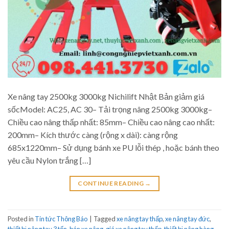
Xe nâng tay 2500kg 3000kg Nichilift Nhật Bản giảm giá
sốcModel: AC25, AC 30– Tải trọng nâng 2500kg 3000kg–
Chiều cao nâng thấp nhất: 85mm– Chiều cao nâng cao nhất:
200mm– Kích thước càng (rộng x dài): càng rộng
685x1220mm– Sử dụng bánh xe PU lỗi thép , hoặc bánh theo
yêu cầu Nylon trắng […]
CONTINUE READING
→
Posted in
Tin tức Thông Báo
|
Tagged
xe nâng tay thấp
,
xe nâng tay đức
,
thiết bị nâng tay 3 tấn
,
bán xe nâng
,
giá xe nâng tay thấp
,
thiết bị nâng hàng