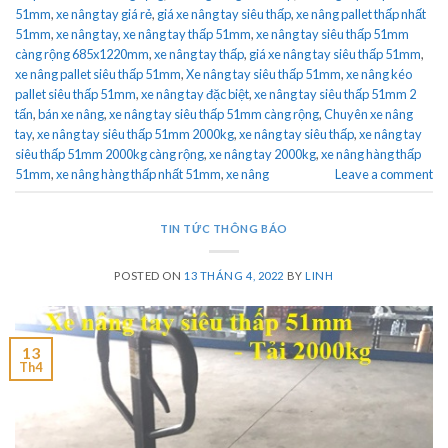
51mm
,
xe nâng tay giá rẻ
,
giá xe nâng tay siêu thấp
,
xe nâng pallet thấp nhất
51mm
,
xe nâng tay
,
xe nâng tay thấp 51mm
,
xe nâng tay siêu thấp 51mm
càng rộng 685x1220mm
,
xe nâng tay thấp
,
giá xe nâng tay siêu thấp 51mm
,
xe nâng pallet siêu thấp 51mm
,
Xe nâng tay siêu thấp 51mm
,
xe nâng kéo
pallet siêu thấp 51mm
,
xe nâng tay đặc biệt
,
xe nâng tay siêu thấp 51mm 2
tấn
,
bán xe nâng
,
xe nâng tay siêu thấp 51mm càng rộng
,
Chuyên xe nâng
tay
,
xe nâng tay siêu thấp 51mm 2000kg
,
xe nâng tay siêu thấp
,
xe nâng tay
siêu thấp 51mm 2000kg càng rộng
,
xe nâng tay 2000kg
,
xe nâng hàng thấp
51mm
,
xe nâng hàng thấp nhất 51mm
,
xe nâng
Leave a comment
TIN TỨC THÔNG BÁO
POSTED ON
13 THÁNG 4, 2022
BY
LINH
13
Th4