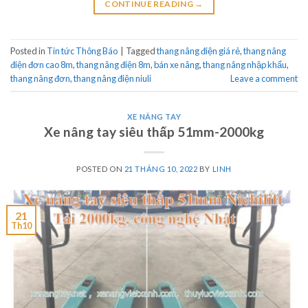
CONTINUE READING
→
Posted in
Tin tức Thông Báo
|
Tagged
thang nâng điện giá rẻ
,
thang nâng
điện đơn cao 8m
,
thang nâng điện 8m
,
bán xe nâng
,
thang nâng nhập khẩu
,
thang nâng đơn
,
thang nâng điện niuli
Leave a comment
XE NÂNG TAY
Xe nâng tay siêu thấp 51mm-2000kg
POSTED ON
21 THÁNG 10, 2022
BY
LINH
21
Th10