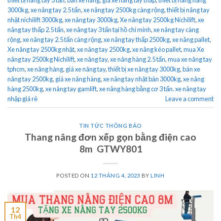
3000kg
,
xe nâng tay 2.5 tấn
,
xe nâng tay 2500kg càng rộng
,
thiết bị nâng tay
nhật nichilift 3000kg
,
xe nâng tay 3000kg
,
Xe nâng tay 2500kg Nichilift
,
xe
nâng tay thấp 2.5 tấn
,
xe nâng tay 3 tấn tại hồ chí minh
,
xe nâng tay càng
rộng
,
xe nâng tay 2.5 tấn càng rộng
,
xe nâng tay thấp 2500kg
,
xe nâng pallet
,
Xe nâng tay 2500kg nhật
,
xe nâng tay 2500kg
,
xe nâng kéo pallet
,
mua Xe
nâng tay 2500kg Nichilift
,
xe nâng tay
,
xe nâng hàng 2.5 tấn
,
mua xe nâng tay
tphcm
,
xe nâng hàng
,
giá xe nâng tay
,
thiết bị xe nâng tay 3000kg
,
bán xe
nâng tay 2500kg
,
giá xe nâng hàng
,
xe nâng tay nhật bản 3000kg
,
xe nâng
hàng 2500kg
,
xe nâng tay gamlift
,
xe nâng hàng bằng cơ 3 tấn. xe nâng tay
nhập giá rẻ
Leave a comment
TIN TỨC THÔNG BÁO
Thang nâng đơn xếp gọn bằng điện cao
8m GTWY801
POSTED ON
12 THÁNG 4, 2023
BY
LINH
12
Th4