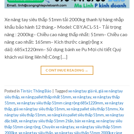
Xe nâng tay siêu thấp 51mm tải 2000kg thanh lý hàng nhập
khẩu bảo hành 12 tháng.– Model: CBY.ACL-51– Tải trọng
nâng : 2000kg– Chiều cao nâng thấp nhất: 51mm– Chiều cao
nâng cao nhất: 165mm– Kích thước càng(rộng x
dài): 685x1220mm– Sử dụng bánh xe Pu Mọi chi tiết Quý
khách vui lòng liên hệ:Công […]
CONTINUE READING
→
Posted in
Tin tức Thông Báo
|
Tagged
xe nâng tay giá rẻ
,
giá xe nâng tay
siêu thấp
,
xe nâng pallet thấp nhất 51mm
,
xe nâng tay
,
xe nâng tay thấp
51mm
,
xe nâng tay siêu thấp 51mm càng rộng 685x1220mm
,
xe nâng tay
thấp
,
giá xe nâng tay siêu thấp 51mm
,
xe nâng pallet siêu thấp 51mmv
,
Xe
nâng tay siêu thấp 51mm
,
xe nâng kéo pallet siêu thấp 51mm
,
xe nâng tay
đặc biệt
,
xe nâng tay siêu thấp 51mm 2 tấn
,
bán xe nâng
,
xe nâng tay siêu
thấp 51mm càng rộng
,
Chuyên xe nâng tay
,
xe nâng tay siêu thấp 51mm
2000kg
,
xe nâng tay siêu thấp
,
xe nâng tay siêu thấp 51mm 2000kg càng