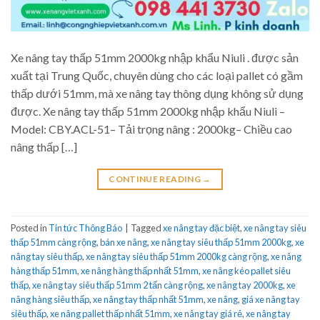
Xe nâng tay thấp 51mm 2000kg nhập khẩu Niuli . được sản
xuất tại Trung Quốc, chuyên dùng cho các loại pallet có gầm
thấp dưới 51mm, mà xe nâng tay thông dụng không sử dụng
được. Xe nâng tay thấp 51mm 2000kg nhập khẩu Niuli –
Model: CBY.ACL-51– Tải trọng nâng : 2000kg– Chiều cao
nâng thấp […]
CONTINUE READING
→
Posted in
Tin tức Thông Báo
|
Tagged
xe nâng tay đặc biệt
,
xe nâng tay siêu
thấp 51mm càng rộng
,
bán xe nâng
,
xe nâng tay siêu thấp 51mm 2000kg
,
xe
nâng tay siêu thấp
,
xe nâng tay siêu thấp 51mm 2000kg càng rộng
,
xe nâng
hàng thấp 51mm
,
xe nâng hàng thấp nhất 51mm
,
xe nâng kéo pallet siêu
thấp
,
xe nâng tay siêu thấp 51mm 2 tấn càng rộng
,
xe nâng tay 2000kg
,
xe
nâng hàng siêu thấp
,
xe nâng tay thấp nhất 51mm
,
xe nâng
,
giá xe nâng tay
siêu thấp
,
xe nâng pallet thấp nhất 51mm
,
xe nâng tay giá rẻ
,
xe nâng tay