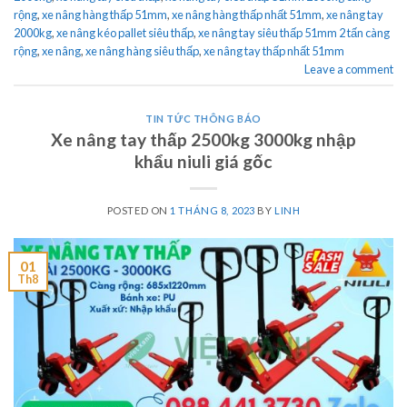
rộng
,
xe nâng hàng thấp 51mm
,
xe nâng hàng thấp nhất 51mm
,
xe nâng tay
2000kg
,
xe nâng kéo pallet siêu thấp
,
xe nâng tay siêu thấp 51mm 2 tấn càng
rộng
,
xe nâng
,
xe nâng hàng siêu thấp
,
xe nâng tay thấp nhất 51mm
Leave a comment
TIN TỨC THÔNG BÁO
Xe nâng tay thấp 2500kg 3000kg nhập
khẩu niuli giá gốc
POSTED ON
1 THÁNG 8, 2023
BY
LINH
01
Th8