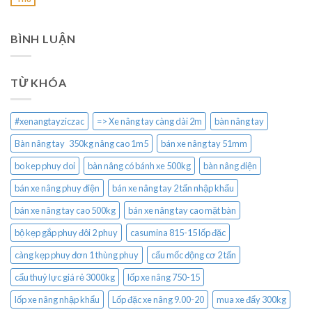
BÌNH LUẬN
TỪ KHÓA
#xenangtayziczac
=> Xe nâng tay càng dài 2m
bàn nâng tay
Bàn nâng tay 350kg nâng cao 1m5
bán xe nâng tay 51mm
bo kep phuy doi
bàn nâng có bánh xe 500kg
bàn nâng điện
bán xe nâng phuy điện
bán xe nâng tay 2 tấn nhập khẩu
bán xe nâng tay cao 500kg
bán xe nâng tay cao mặt bàn
bộ kẹp gắp phuy đôi 2 phuy
casumina 815-15 lốp đặc
càng kẹp phuy đơn 1 thùng phuy
cẩu mốc động cơ 2 tấn
cẩu thuỷ lực giá rẻ 3000kg
lốp xe nâng 750-15
lốp xe nâng nhập khẩu
Lốp đặc xe nâng 9.00-20
mua xe đẩy 300kg