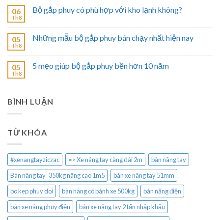
Bộ gắp phuy có phù hợp với kho lạnh không?
06
Th8
Những mẫu bộ gắp phuy bán chạy nhất hiện nay
05
Th8
5 mẹo giúp bộ gắp phuy bền hơn 10 năm
05
Th8
BÌNH LUẬN
TỪ KHÓA
#xenangtayziczac
=> Xe nâng tay càng dài 2m
bàn nâng tay
Bàn nâng tay 350kg nâng cao 1m5
bán xe nâng tay 51mm
bo kep phuy doi
bàn nâng có bánh xe 500kg
bàn nâng điện
bán xe nâng phuy điện
bán xe nâng tay 2 tấn nhập khẩu