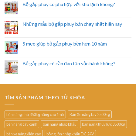
Bộ gắp phuy có phù hợp với kho lạnh không?
Những mẫu bộ gắp phuy bán chạy nhất hiện nay
5 mẹo giúp bộ gắp phuy bền hơn 10 năm
Bộ gắp phuy có cần đào tạo vận hành không?
TÌM SẢN PHẨM THEO TỪ KHÓA
bàn nâng nhỏ 350kg nâng cao 1m5
Bán Xe nâng tay 2500kg
bàn nâng cây cảnh
bàn nâng nhập khẩu
bàn nâng thủy lực 3500kg
bán xe nâng điện cao
bộ nguồn nhập khẩu DC 24V