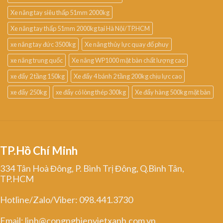
Xe nâng tay siêu thấp 51mm 2000kg
Xe nâng tay thấp 51mm 2000kg tại Hà Nội/TP.HCM
xe nâng tay đức 3500kg
Xe nâng thủy lực quay đổ phuy
xe nâng trung quốc
Xe nâng WP1000 mặt bàn chất lượng cao
xe đẩy 2 tầng 150kg
Xe đẩy 4 bánh 2 tầng 200kg chịu lực cao
xe đẩy 250kg
xe đẩy có lòng thép 300kg
Xe đẩy hàng 500kg mặt bàn
TP.Hồ Chí Minh
334 Tân Hoà Đông, P. Bình Trị Đông, Q.Bình Tân,
TP.HCM
Hotline/Zalo/Viber: 098.441.3730
Email: linh@congnghiepvietxanh.com.vn