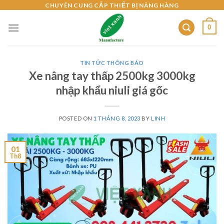
Skip
CHUYÊN CUNG CẤP THIẾT BỊ NÂNG HÀNG
to
0
content
TIN TỨC THÔNG BÁO
Xe nâng tay thấp 2500kg 3000kg
nhập khẩu niuli giá gốc
POSTED ON
1 THÁNG 8, 2023
BY
LINH
01
Th8