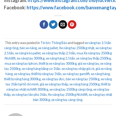
Instagram:
https://www.instagram.com/thuylucvietx
Facebook:
https://www.facebook.com/banxenangta
This entry was posted in
Tin tức Thông Báo
and tagged
xe nâng tay 2.5 tấn
càng rộng
,
bán xe nâng
,
xe nâng pallet
,
Xe nâng tay 2500kg nhật
,
xe nâng tay
2.5 tấn
,
xe nâng kéo pallet
,
xe nâng tay thấp 2.5 tấn
,
mua Xe nâng tay 2500kg
Nichilift
,
xe nâng tay 3000kg
,
xe nâng hàng 2.5 tấn
,
xe nâng tay thấp 2500kg
,
mua xe nâng tay tphcm
,
thiết bị xe nâng tay 3000kg
,
giá xe nâng tay
,
xe nâng
tay 2500kg
,
xe nâng hàng bằng cơ 3 tấn. xe nâng tay nhập giá rẻ
,
giá xe nâng
hàng
,
xe nâng tay
,
thiết bị nâng tay 3 tấn
,
xe nâng tay gamlift
,
xe nâng hàng
,
thiết bị nâng hàng 3000kg
,
xe nâng tay đức
,
bán xe nâng tay 2500kg
,
xe nâng
tay 3 tấn tại hồ chí minh
,
giá xe nâng tay thấp
,
xe nâng hàng 2500kg
,
thiết bị
nâng tay nhật nichilift 3000kg
,
xe nâng tay 2500kg càng rộng
,
xe nâng tay
thấp
,
xe nâng tay tân phú 3 tấn
,
Xe nâng tay 2500kg Nichilift
,
xe nâng tay nhật
bản 3000kg
,
xe nâng tay càng rộng
.