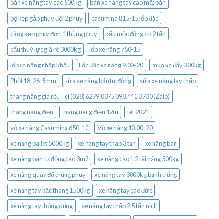
bán xe nâng tay cao 500kg
bán xe nâng tay cao mặt bàn
bộ kẹp gắp phuy đôi 2 phuy
casumina 815-15 lốp đặc
càng kẹp phuy đơn 1 thùng phuy
cẩu mốc động cơ 2 tấn
cẩu thuỷ lực giá rẻ 3000kg
lốp xe nâng 750-15
lốp xe nâng nhập khẩu
Lốp đặc xe nâng 9.00-20
mua xe đẩy 300kg
Phốt 18-26-5mm
sửa xe nâng bán tự động
sữa xe nâng tay thấp
thang nâng giá rẻ.. Tel (028) 6279.0375 098.441.3730 (Zalo)
thang nâng điện
thang nâng điện 12m
tết 2021
vỏ xe nâng Casumina 650-10
Vỏ xe nâng 10.00-20
xe nang pallet 5000kg
xe nang tay thap 3 tan
xe nâng bàn
xe nâng bán tự động cao 3m3
xe nâng cao 1.2 tải nâng 500kg
xe nâng quay đổ thùng phuy
xe nâng tay 3000kg bánh trắng
xe nâng tay bậc thang 1500kg
xe nâng tay cao đức
xe nâng tay thông dụng
xe nâng tay thấp 2.5 tấn niuli