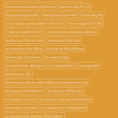
Lốp xe nâng Casumina chất lượng
lốp xe Xúc lật 29.5-25
thang nâng người điện
thang nâng tự hành 8m
thang nâng đôi
Vỏ xe nâng Casumina 28x9-15 (8.15-15)
Vỏ xe nâng DEESTONE
Vỏ đặc xe nâng Pio 5.00-8
xe nâng bán tự động quay đổ phuy
xe nâng cao 1 tấn cao 1m6
xe nâng cao 2 tấn 1m6
xe nâng chậu cảnh 500kg
xe nâng dài 685x1600mm
xe nâng gắn cân đài loan
xe nâng hạ thấp
xe nâng mặt bàn điện giá rẻ
xe nâng nhật bản
xe nâng pallet
xe nâng phuy dầu
Xe nâng quay đổ phuy điện 500kg sử dụng trong nhà máy
xe nâng tay 540x2000mm
Xe nâng tay 3000kg đức
xe nâng tay cao 1m2
xe nâng tay càng hẹp 540x1150mm
Xe nâng tay inox 2 tấn
xe nâng tay inox 2500kg giá tốt
xe nâng tay niuli càng hẹp 540x1150mm