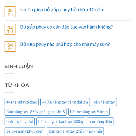
5 mẹo giúp bộ gắp phuy bền hơn 10 năm
05
Th8
Bộ gắp phuy có cần đào tạo vận hành không?
04
Th8
Bộ kẹp phuy nào phù hợp cho nhà máy sơn?
04
Th8
BÌNH LUẬN
TỪ KHÓA
#xenangtayziczac
=> Xe nâng tay càng dài 2m
bàn nâng tay
Bàn nâng tay 350kg nâng cao 1m5
bán xe nâng tay 51mm
bo kep phuy doi
bàn nâng có bánh xe 500kg
bàn nâng điện
bán xe nâng phuy điện
bán xe nâng tay 2 tấn nhập khẩu