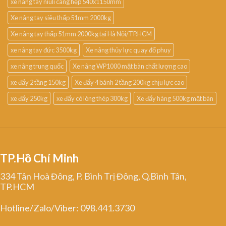
xe nâng tay niuli càng hẹp 540x1150mm
Xe nâng tay siêu thấp 51mm 2000kg
Xe nâng tay thấp 51mm 2000kg tại Hà Nội/TP.HCM
xe nâng tay đức 3500kg
Xe nâng thủy lực quay đổ phuy
xe nâng trung quốc
Xe nâng WP1000 mặt bàn chất lượng cao
xe đẩy 2 tầng 150kg
Xe đẩy 4 bánh 2 tầng 200kg chịu lực cao
xe đẩy 250kg
xe đẩy có lòng thép 300kg
Xe đẩy hàng 500kg mặt bàn
TP.Hồ Chí Minh
334 Tân Hoà Đông, P. Bình Trị Đông, Q.Bình Tân,
TP.HCM
Hotline/Zalo/Viber: 098.441.3730