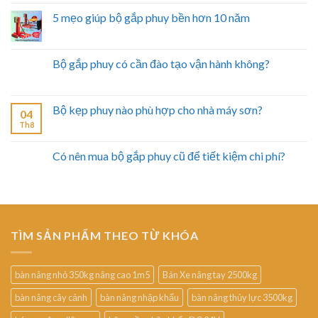
5 mẹo giúp bộ gắp phuy bền hơn 10 năm
Bộ gắp phuy có cần đào tạo vận hành không?
Bộ kẹp phuy nào phù hợp cho nhà máy sơn?
04
Th8
Có nên mua bộ gắp phuy cũ để tiết kiệm chi phí?
TÌM SẢN PHẨM THEO TỪ KHÓA
bàn nâng nhỏ 350kg nâng cao 1m5
Bán Xe nâng tay 2500kg
bàn nâng cây cảnh
bàn nâng nhập khẩu
bàn nâng thủy lực 3500kg