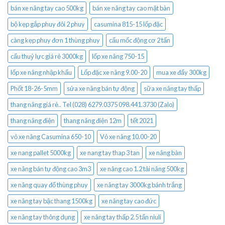
bán xe nâng tay cao 500kg
bán xe nâng tay cao mặt bàn
bộ kẹp gắp phuy đôi 2 phuy
casumina 815-15 lốp đặc
càng kẹp phuy đơn 1 thùng phuy
cẩu mốc động cơ 2 tấn
cẩu thuỷ lực giá rẻ 3000kg
lốp xe nâng 750-15
lốp xe nâng nhập khẩu
Lốp đặc xe nâng 9.00-20
mua xe đẩy 300kg
Phốt 18-26-5mm
sửa xe nâng bán tự động
sữa xe nâng tay thấp
thang nâng giá rẻ.. Tel (028) 6279.0375 098.441.3730 (Zalo)
thang nâng điện
thang nâng điện 12m
tết 2021
vỏ xe nâng Casumina 650-10
Vỏ xe nâng 10.00-20
xe nang pallet 5000kg
xe nang tay thap 3 tan
xe nâng bàn
xe nâng bán tự động cao 3m3
xe nâng cao 1.2 tải nâng 500kg
xe nâng quay đổ thùng phuy
xe nâng tay 3000kg bánh trắng
xe nâng tay bậc thang 1500kg
xe nâng tay cao đức
xe nâng tay thông dụng
xe nâng tay thấp 2.5 tấn niuli