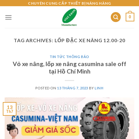
Skip
CHUYÊN CUNG CẤP THIẾT BỊ NÂNG HÀNG
to
0
content
TAG ARCHIVES:
LỐP ĐẶC XE NÂNG 12.00-20
TIN TỨC THÔNG BÁO
Vỏ xe nâng, lốp xe nâng casumina sale off
tại Hồ Chí Minh
POSTED ON
13 THÁNG 7, 2023
BY
LINH
13
Th7