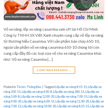
Vỏ xe nâng, lốp xe nâng casumina sale off tại Hồ Chí Minh
Công ty TNHH SX Việt Xanh chuyên cung cấp vỏ lốp xe nâng
từ thương hiệu Casumina. Với sản phẩm bán chạy 650-10,
ngoài sản phẩm vỏ xe nâng casumina 650-10 chúng tôi còn
cung cấp đầy đủ các loại size vỏ cho xe nâng Casumina khác
như: Vỏ xe nâng Casumina […]
CONTINUE READING
→
Posted in
Tin tức Thông Báo
|
Tagged
Lốp đặc xe nâng 8.15-15
,
Lốp đặc xe
nâng 250-15
,
Lốp đặc xe nâng 4.00-8
,
Lốp đặc xe nâng 300-15
,
Lốp đặc xe
nâng 5.00-8
,
Lốp đặc xe nâng 12.00-20
,
Lốp đặc xe nâng 7.00-15
,
Lốp đặc xe
nâng 9.00-20
,
Lốp đặc xe nâng 6.00-15
,
Lốp đặc xe nâng 11.00-20
,
Lốp đặc xe
nâng 7.00-12
,
Lốp đặc xe nâng 10.00-20
,
Lốp đặc xe nâng 8.25-15
,
Lốp đặc xe