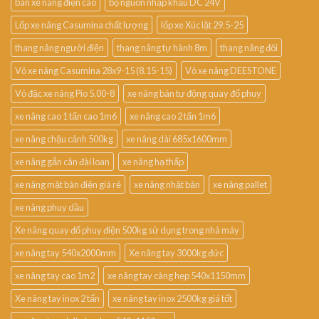
bán xe nâng điện cao
bộ nguồn nhập khẩu DC 24V
Lốp xe nâng Casumina chất lượng
lốp xe Xúc lật 29.5-25
thang nâng người điện
thang nâng tự hành 8m
thang nâng đôi
Vỏ xe nâng Casumina 28x9-15 (8.15-15)
Vỏ xe nâng DEESTONE
Vỏ đặc xe nâng Pio 5.00-8
xe nâng bán tự động quay đổ phuy
xe nâng cao 1 tấn cao 1m6
xe nâng cao 2 tấn 1m6
xe nâng chậu cảnh 500kg
xe nâng dài 685x1600mm
xe nâng gắn cân đài loan
xe nâng hạ thấp
xe nâng mặt bàn điện giá rẻ
xe nâng nhật bản
xe nâng pallet
xe nâng phuy dầu
Xe nâng quay đổ phuy điện 500kg sử dụng trong nhà máy
xe nâng tay 540x2000mm
Xe nâng tay 3000kg đức
xe nâng tay cao 1m2
xe nâng tay càng hẹp 540x1150mm
Xe nâng tay inox 2 tấn
xe nâng tay inox 2500kg giá tốt