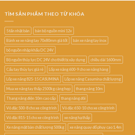
TÌM SẢN PHẨM THEO TỪ KHÓA
5 tấn nhật bản
bán bộ nguồn mini 12v
Bánh xe xe nâng tay 70x80mm giá tốt
bán xe nâng tay inox
bộ nguồn nhập khẩu DC 24V
Bộ nguồn thủy lực DC 24V cho thiết bị xây dựng
chiều dài 1600mm
Cẩu tay thủy lực giá rẻ
Lốp xe nâng 600-9 cho xe nâng hàng
Lốp xe nâng 825-15 CASUMINA
Lốp xe nâng Casumina chất lượng
Mua xe nâng tay thấp 2500kg càng hẹp
thang nâng 10m
Thang nâng điện 10m cao cấp
thang nâng đôi
Vỏ đặc 500-8 cho xe công trình
Vỏ đặc 650-10 cho xe công trình
Vỏ đặc 815-15 cho xe công trình
xe nâng hạ thấp
Xe nâng mặt bàn chất lượng 500kg
xe nâng quay đổ phuy cao 1.4m