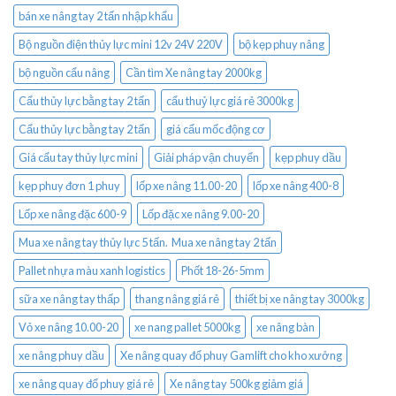
bán xe nâng tay 2 tấn nhập khẩu
Bộ nguồn điện thủy lực mini 12v 24V 220V
bộ kẹp phuy nâng
bộ nguồn cẩu nâng
Cần tìm Xe nâng tay 2000kg
Cẩu thủy lực bằng tay 2 tấn
cẩu thuỷ lực giá rẻ 3000kg
Cẩu thủy lực bằng tay 2 tấn
giá cẩu mốc động cơ
Giá cẩu tay thủy lực mini
Giải pháp vận chuyển
kẹp phuy dầu
kẹp phuy đơn 1 phuy
lốp xe nâng 11.00-20
lốp xe nâng 400-8
Lốp xe nâng đặc 600-9
Lốp đặc xe nâng 9.00-20
Mua xe nâng tay thủy lực 5 tấn. Mua xe nâng tay 2 tấn
Pallet nhựa màu xanh logistics
Phốt 18-26-5mm
sữa xe nâng tay thấp
thang nâng giá rẻ
thiết bị xe nâng tay 3000kg
Vỏ xe nâng 10.00-20
xe nang pallet 5000kg
xe nâng bàn
xe nâng phuy dầu
Xe nâng quay đổ phuy Gamlift cho kho xưởng
xe nâng quay đổ phuy giá rẻ
Xe nâng tay 500kg giảm giá