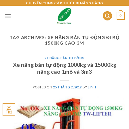
Skip
CHUYÊN CUNG CẤP THIẾT BỊ NÂNG HÀNG
to
0
content
TAG ARCHIVES:
XE NÂNG BÁN TỰ ĐỘNG ĐI BỘ
1500KG CAO 3M
XE NÂNG BÁN TỰ ĐỘNG
Xe nâng bán tự động 1000kg và 15000kg
nâng cao 1m6 và 3m3
POSTED ON
25 THÁNG 2, 2019
BY
LINH
25
Th2