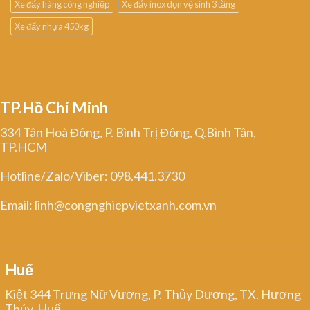
Xe đẩy hàng công nghiệp
Xe đẩy inox dọn vệ sinh 3 tầng
Xe đẩy nhựa 450kg
TP.Hồ Chí Minh
334 Tân Hoà Đông, P. Bình Trị Đông, Q.Bình Tân,
TP.HCM
Hotline/Zalo/Viber: 098.441.3730
Email: linh@congnghiepvietxanh.com.vn
Huế
Kiệt 344 Trưng Nữ Vương, P. Thủy Dương, TX. Hương
Thủy, Huế