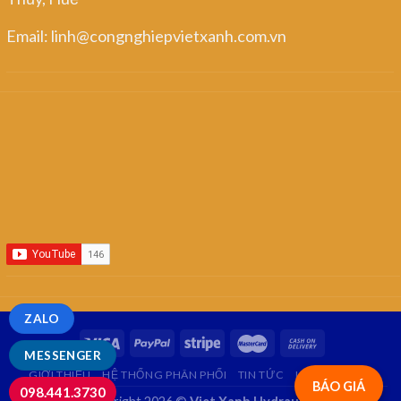
Email: linh@congnghiepvietxanh.com.vn
ZALO
MESSENGER
GIỚI THIỆU
HỆ THỐNG PHÂN PHỐI
TIN TỨC
LIÊN HỆ
FAQ
BÁO GIÁ
098.441.3730