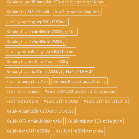
Xe nâng quay đổ phuy điện 500kg sử dụng trong nhà máy
Xe nâng tay 5 tấn tốt nhất
Xe nâng tay cao nâng 1m6
xe nâng tay càng hẹp 540x1150mm
Xe nâng tay có cân điện tử 2000kg giá tốt
Xe nâng tay có cân điện tử 2500kg
xe nâng tay niuli càng hẹp 540x1150mm
Xe nâng tay siêu thấp 51mm 2000kg
Xe nâng tay thấp 51mm 2000kg tại Hà Nội/TP.HCM
xe nâng thùng phuy điện
Xe nâng thủy lực quay đổ phuy
xe nâng trung quốc
Xe nâng WP1000 mặt bàn chất lượng cao
xe nâng điện giá rẻ
Xe đẩy 2 tầng 300kg
Xe đẩy 2 tầng XTB100T2
Xe đẩy 4 bánh 2 tầng 200kg chịu lực cao
Xe đẩy 600kg màu đỏ không gập
Xe đẩy gấp gọn 150kg tiện dụng
Xe đẩy hàng 2 tầng 350kg
Xe đẩy hàng 500kg mặt bàn