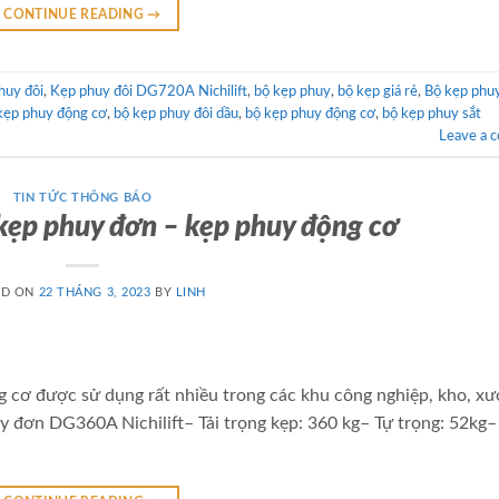
CONTINUE READING
→
huy đôi
,
Kẹp phuy đôi DG720A Nichilift
,
bộ kẹp phuy
,
bộ kẹp giá rẻ
,
Bộ kẹp phu
kẹp phuy động cơ
,
bộ kẹp phuy đôi dầu
,
bộ kẹp phuy động cơ
,
bộ kẹp phuy sắt
Leave a 
TIN TỨC THÔNG BÁO
kẹp phuy đơn – kẹp phuy động cơ
ED ON
22 THÁNG 3, 2023
BY
LINH
cơ được sử dụng rất nhiều trong các khu công nghiệp, kho, xưở
y đơn DG360A Nichilift– Tải trọng kẹp: 360 kg– Tự trọng: 52kg