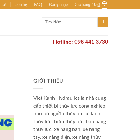
n tức
Liên hệ
FAQ
Đăng nhập
Giỏ hàng /
0
₫
0
Tìm
kiếm:
Hotline: 098 441 3730
GIỚI THIỆU
Viet Xanh Hydraulics là nhà cung
cấp thiết bị thủy lực công nghiệp
như bộ nguồn thủy lực, xi lanh
thủy lực, bơm thủy lực, bàn nâng
thủy lực, xe nâng bàn, xe nâng
tay, xe nâng điện, xe nâng thủy