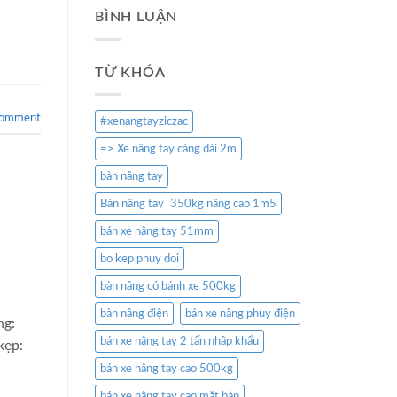
BÌNH LUẬN
TỪ KHÓA
comment
#xenangtayziczac
=> Xe nâng tay càng dài 2m
bàn nâng tay
Bàn nâng tay 350kg nâng cao 1m5
bán xe nâng tay 51mm
bo kep phuy doi
bàn nâng có bánh xe 500kg
bàn nâng điện
bán xe nâng phuy điện
ng:
bán xe nâng tay 2 tấn nhập khẩu
kẹp:
bán xe nâng tay cao 500kg
bán xe nâng tay cao mặt bàn