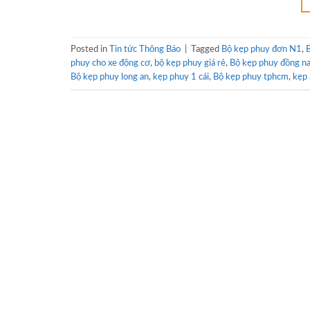
Posted in
Tin tức Thông Báo
|
Tagged
Bộ kẹp phuy đơn N1
,
B
phuy cho xe động cơ
,
bộ kẹp phuy giá rẻ
,
Bộ kẹp phuy đồng na
Bộ kẹp phuy long an
,
kẹp phuy 1 cái
,
Bộ kẹp phuy tphcm
,
kẹp 