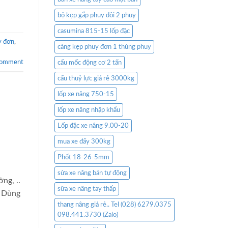
bộ kẹp gắp phuy đôi 2 phuy
casumina 815-15 lốp đặc
y đơn
,
càng kẹp phuy đơn 1 thùng phuy
comment
cẩu mốc động cơ 2 tấn
cẩu thuỷ lực giá rẻ 3000kg
lốp xe nâng 750-15
lốp xe nâng nhập khẩu
Lốp đặc xe nâng 9.00-20
mua xe đẩy 300kg
Phốt 18-26-5mm
sửa xe nâng bán tự động
ng, ..
sữa xe nâng tay thấp
– Dùng
thang nâng giá rẻ.. Tel (028) 6279.0375
098.441.3730 (Zalo)