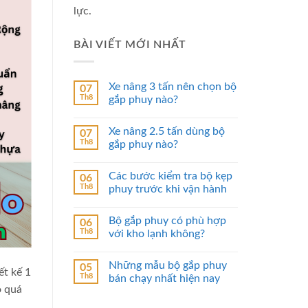
lực.
BÀI VIẾT MỚI NHẤT
Xe nâng 3 tấn nên chọn bộ
07
Th8
gắp phuy nào?
Xe nâng 2.5 tấn dùng bộ
07
Th8
gắp phuy nào?
Các bước kiểm tra bộ kẹp
06
Th8
phuy trước khi vận hành
Bộ gắp phuy có phù hợp
06
Th8
với kho lạnh không?
Những mẫu bộ gắp phuy
05
ết kế 1
Th8
bán chạy nhất hiện nay
o quá