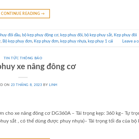
CONTINUE READING
→
phuy đôi dầu
,
bộ kẹp phuy động cơ
,
kẹp phuy đôi
,
bộ kẹp phuy sắt
,
Kẹp phuy đôi
y
,
Bộ kẹp phuy đơn
,
Kẹp phuy đơn
,
kẹp phuy nhựa
,
kẹp phuy 1 cái
Leave a 
TIN TỨC THÔNG BÁO
 phuy xe nâng đông cơ
ED ON
23 THÁNG 8, 2023
BY
LINH
ơn cho xe nâng đông cơ DG360A – Tải trọng kẹp: 360 kg– Tự trọ
huy sắt , có thể dùng được phuy nhựa)– Tải trọng tối đa của bộ 