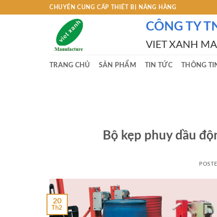
Skip
CHUYÊN CUNG CẤP THIẾT BỊ NÂNG HÀNG
to
CÔNG TY T
content
VIET XANH M
TRANG CHỦ
SẢN PHẨM
TIN TỨC
THÔNG TI
Bộ kẹp phuy dầu độn
POST
20
Th2