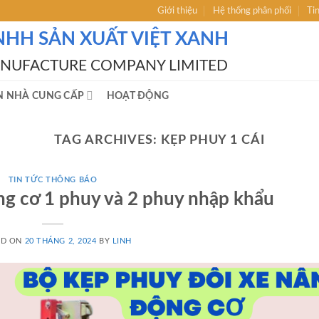
Giới thiệu
Hệ thống phân phối
Ti
NHH SẢN XUẤT VIỆT XANH
ANUFACTURE COMPANY LIMITED
N NHÀ CUNG CẤP
HOẠT ĐỘNG
TAG ARCHIVES:
KẸP PHUY 1 CÁI
TIN TỨC THÔNG BÁO
g cơ 1 phuy và 2 phuy nhập khẩu
ED ON
20 THÁNG 2, 2024
BY
LINH