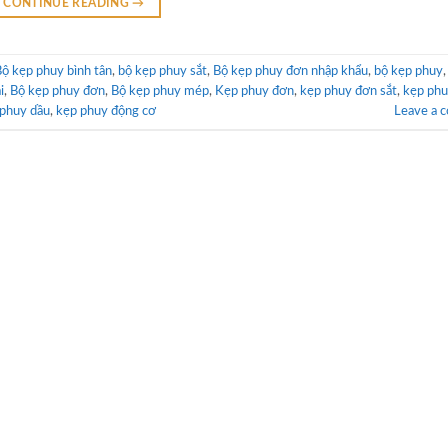
CONTINUE READING
→
ộ kẹp phuy bình tân
,
bộ kẹp phuy sắt
,
Bộ kẹp phuy đơn nhập khẩu
,
bộ kẹp phuy
i
,
Bộ kẹp phuy đơn
,
Bộ kẹp phuy mép
,
Kẹp phuy đơn
,
kẹp phuy đơn sắt
,
kẹp phu
phuy dầu
,
kẹp phuy động cơ
Leave a 