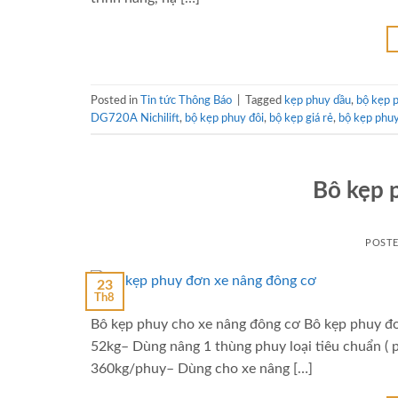
Posted in
Tin tức Thông Báo
|
Tagged
kẹp phuy dầu
,
bộ kẹp 
DG720A Nichilift
,
bộ kẹp phuy đôi
,
bộ kẹp giá rẻ
,
bộ kẹp phu
Bô kẹp
POST
23
Th8
Bô kẹp phuy cho xe nâng đông cơ Bô kẹp phuy đ
52kg– Dùng nâng 1 thùng phuy loại tiêu chuẩn ( p
360kg/phuy– Dùng cho xe nâng […]