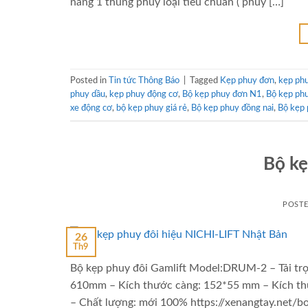
nâng 1 thùng phuy loại tiêu chuẩn ( phuy […]
Posted in
Tin tức Thông Báo
|
Tagged
Kẹp phuy đơn
,
kẹp phu
phuy dầu
,
kẹp phuy động cơ
,
Bộ kẹp phuy đơn N1
,
Bộ kẹp phu
xe động cơ
,
bộ kẹp phuy giá rẻ
,
Bộ kẹp phuy đồng nai
,
Bộ kẹp
Bộ kẹ
POST
26
Th9
Bộ kẹp phuy đôi Gamlift Model:DRUM-2 – Tải trọ
610mm – Kích thước càng: 152*55 mm – Kích thư
– Chất lượng: mới 100% https://xenangtay.net/bo