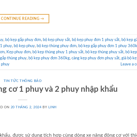
CONTINUE READING
→
uy
,
bộ kẹp gắp phuy đơn
,
bộ kẹp phuy sắt
,
bộ kẹp phuy đơn 1 phuy sắt
,
bộ kẹp g
 1 phuy
,
bộ kẹp phuy
,
bộ kẹp thùng phuy đơn
,
bộ kẹp gắp phuy đơn 1 phuy 360
đơn
,
Kẹp phuy đơn
,
bộ kẹp thùng phuy 1 phuy sắt
,
bộ kẹp thùng phuy sắt
,
bộ kẹp
 gắp thùng phuy
,
bộ kẹp phuy đơn 360kg
,
càng kẹp phuy đơn phuy sắt
,
giá bộ k
g phuy
Leave a 
TIN TỨC THÔNG BÁO
g cơ 1 phuy và 2 phuy nhập khẩu
ED ON
20 THÁNG 2, 2024
BY
LINH
hẩu. được sử dụng tích hợp cùng dòng xe nâng động cơ với thi