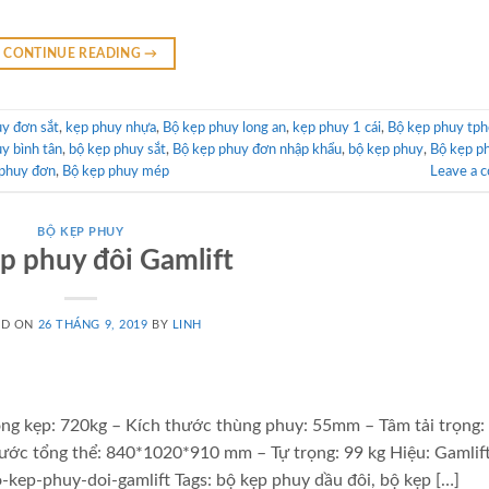
CONTINUE READING
→
y đơn sắt
,
kẹp phuy nhựa
,
Bộ kẹp phuy long an
,
kẹp phuy 1 cái
,
Bộ kẹp phuy tp
y bình tân
,
bộ kẹp phuy sắt
,
Bộ kẹp phuy đơn nhập khẩu
,
bộ kẹp phuy
,
Bộ kẹp p
 phuy đơn
,
Bộ kẹp phuy mép
Leave a 
BỘ KẸP PHUY
p phuy đôi Gamlift
ED ON
26 THÁNG 9, 2019
BY
LINH
ng kẹp: 720kg – Kích thước thùng phuy: 55mm – Tâm tải trọng:
ớc tổng thể: 840*1020*910 mm – Tự trọng: 99 kg Hiệu: Gamlif
-kep-phuy-doi-gamlift Tags: bộ kẹp phuy dầu đôi, bộ kẹp […]