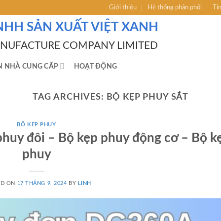
Giới thiệu
Hệ thống phân phối
Ti
NHH SẢN XUẤT VIỆT XANH
ANUFACTURE COMPANY LIMITED
N NHÀ CUNG CẤP
HOẠT ĐỘNG
TAG ARCHIVES:
BỘ KẸP PHUY SẮT
BỘ KẸP PHUY
phuy đôi – Bộ kẹp phuy động cơ – Bộ ke
phuy
ED ON
17 THÁNG 9, 2024
BY
LINH