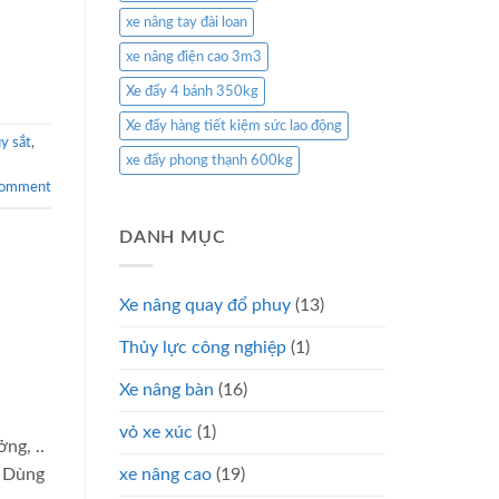
xe nâng tay đài loan
xe nâng điện cao 3m3
Xe đẩy 4 bánh 350kg
Xe đẩy hàng tiết kiệm sức lao động
y sắt
,
xe đẩy phong thạnh 600kg
comment
DANH MỤC
Xe nâng quay đổ phuy
(13)
Thủy lực công nghiệp
(1)
Xe nâng bàn
(16)
vỏ xe xúc
(1)
ng, ..
– Dùng
xe nâng cao
(19)