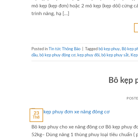
mỏ kẹp (kẹp đơn) hoặc 2 mỏ kẹp (kẹp dôi) cứng c
trình nâng, hạ […]
Posted in
Tin tức Thông Báo
|
Tagged
bộ kẹp phuy
,
Bộ kẹp p
dầu
,
bộ kẹp phuy động cơ
,
kẹp phuy đôi
,
bộ kẹp phuy sắt
,
Kẹp
Bô kẹp
POST
23
Th8
Bô kẹp phuy cho xe nâng đông cơ Bô kẹp phuy đ
52kg– Dùng nâng 1 thùng phuy loại tiêu chuẩn ( p