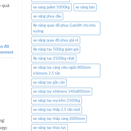
o quá
xe nang pallet 5000kg
xe nâng bàn
xe nâng phuy dầu
Xe nâng quay đổ phuy Gamlift cho kho
xưởng
xe nâng quay đổ phuy giá rẻ
uy đôi
Xe nâng tay 500kg giảm giá
comment
Xe nâng tay 2500kg nhật
xe nâng tay càng siêu ngắn 800mm
ichimens 2.5 tấn
xe nâng tay gắn cân
xe nâng tay ichimens 540x800mm
xe nâng tay mạ kẽm 2500kg
xe nâng tay thấp 2.5 tấn niuli
xe nâng tay thấp càng 2000mm
ng:
kẹp:
xe nâng tay thủy lực