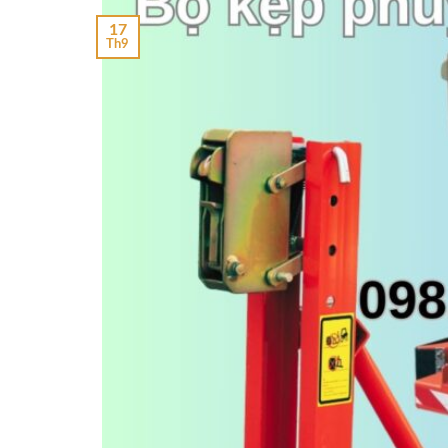
17
Th9