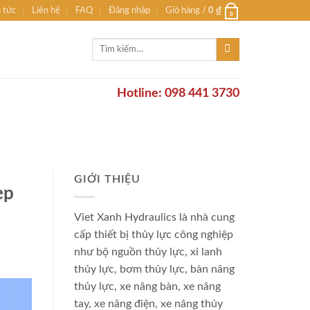
n tức
Liên hệ
FAQ
Đăng nhập
Giỏ hàng /
0
₫
0
Tìm
kiếm:
Hotline: 098 441 3730
GIỚI THIỆU
̣p
Viet Xanh Hydraulics là nhà cung
cấp thiết bị thủy lực công nghiệp
như bộ nguồn thủy lực, xi lanh
thủy lực, bơm thủy lực, bàn nâng
thủy lực, xe nâng bàn, xe nâng
tay, xe nâng điện, xe nâng thủy