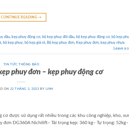
CONTINUE READING
→
uy dầu
,
kẹp phuy động cơ
,
bộ kẹp phuy đôi dầu
,
bộ kẹp phuy động cơ
,
bộ kẹp phu
t
,
bộ kẹp phuy
,
bộ kẹp giá rẻ
,
Bộ kẹp phuy đơn
,
Kẹp phuy đơn
,
kẹp phuy nhựa
Leave a 
TIN TỨC THÔNG BÁO
kẹp phuy đơn – kẹp phuy động cơ
ED ON
22 THÁNG 3, 2023
BY
LINH
cơ được sử dụng rất nhiều trong các khu công nghiệp, kho, xưở
y đơn DG360A Nichilift– Tải trọng kẹp: 360 kg– Tự trọng: 52kg