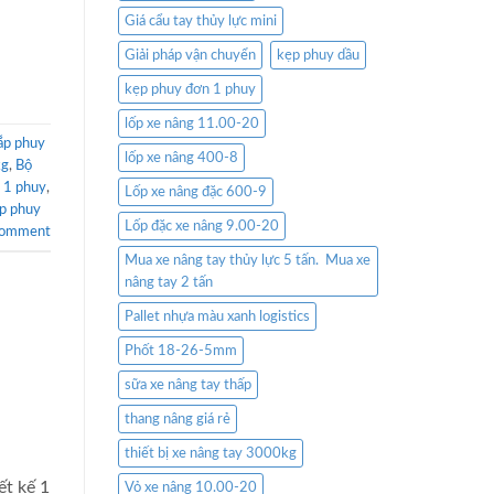
Giá cẩu tay thủy lực mini
Giải pháp vận chuyển
kẹp phuy dầu
kẹp phuy đơn 1 phuy
lốp xe nâng 11.00-20
ắp phuy
lốp xe nâng 400-8
kg
,
Bộ
 1 phuy
,
Lốp xe nâng đặc 600-9
ẹp phuy
Lốp đặc xe nâng 9.00-20
comment
Mua xe nâng tay thủy lực 5 tấn. Mua xe
nâng tay 2 tấn
Pallet nhựa màu xanh logistics
Phốt 18-26-5mm
sữa xe nâng tay thấp
thang nâng giá rẻ
thiết bị xe nâng tay 3000kg
ết kế 1
Vỏ xe nâng 10.00-20