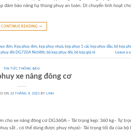
áp đảm bảo nâng hạ thùng phuy an toàn. Di chuyển linh hoạt ch
CONTINUE READING
→
huy đơn
,
Kẹp phuy đơn
,
kẹp phuy nhựa
,
kẹp phuy 1 cái
,
kẹp phuy dầu
,
bộ kẹp ph
 phuy đôi DG720A Nichilift
,
bộ kẹp phuy đôi
,
bộ kẹp giá rẻ
Leave a 
TIN TỨC THÔNG BÁO
 phuy xe nâng đông cơ
ED ON
23 THÁNG 8, 2023
BY
LINH
ơn cho xe nâng đông cơ DG360A – Tải trọng kẹp: 360 kg– Tự trọ
huy sắt , có thể dùng được phuy nhựa)– Tải trọng tối đa của bộ 