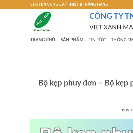
Skip
CHUYÊN CUNG CẤP THIẾT BỊ NÂNG HÀNG
to
CÔNG TY T
content
VIET XANH M
TRANG CHỦ
SẢN PHẨM
TIN TỨC
THÔNG TI
Bộ kẹp phuy đơn – Bộ kẹp 
POST