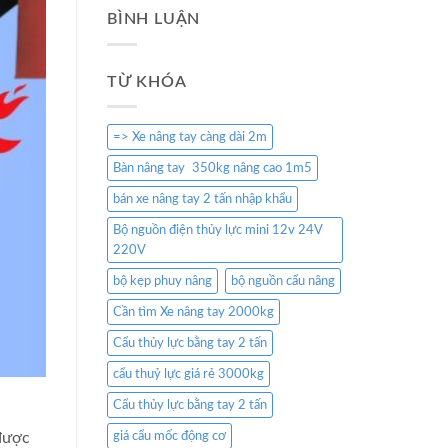
BÌNH LUẬN
TỪ KHÓA
=> Xe nâng tay càng dài 2m
Bàn nâng tay 350kg nâng cao 1m5
bán xe nâng tay 2 tấn nhập khẩu
Bộ nguồn điện thủy lực mini 12v 24V
220V
bộ kẹp phuy nâng
bộ nguồn cẩu nâng
Cần tìm Xe nâng tay 2000kg
Cẩu thủy lực bằng tay 2 tấn
cẩu thuỷ lực giá rẻ 3000kg
Cẩu thủy lực bằng tay 2 tấn
 được
giá cẩu mốc động cơ