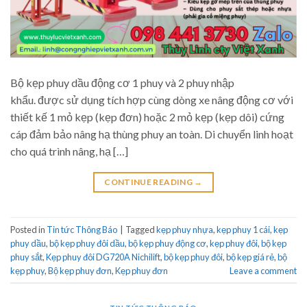
Bộ kẹp phuy dầu động cơ 1 phuy và 2 phuy nhập
khẩu. được sử dụng tích hợp cùng dòng xe nâng động cơ với
thiết kế 1 mỏ kẹp (kẹp đơn) hoặc 2 mỏ kẹp (kẹp dôi) cứng
cáp đảm bảo nâng hạ thùng phuy an toàn. Di chuyển linh hoạt
cho quá trình nâng, hạ […]
CONTINUE READING
→
Posted in
Tin tức Thông Báo
|
Tagged
kẹp phuy nhựa
,
kẹp phuy 1 cái
,
kẹp
phuy dầu
,
bộ kẹp phuy đôi dầu
,
bộ kẹp phuy động cơ
,
kẹp phuy đôi
,
bộ kẹp
phuy sắt
,
Kẹp phuy đôi DG720A Nichilift
,
bộ kẹp phuy đôi
,
bộ kẹp giá rẻ
,
bộ
kẹp phuy
,
Bộ kẹp phuy đơn
,
Kẹp phuy đơn
Leave a comment