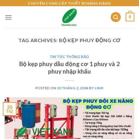
Skip
CHUYÊN CUNG CẤP THIẾT BỊ NÂNG HÀNG
to
0
content
TAG ARCHIVES:
BỘ KẸP PHUY ĐỘNG CƠ
TIN TỨC THÔNG BÁO
Bộ kẹp phuy dầu động cơ 1 phuy và 2
phuy nhập khẩu
POSTED ON
20 THÁNG 2, 2024
BY
LINH
20
Th2