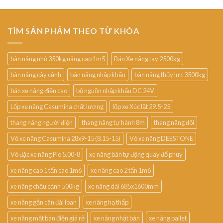
TÌM SẢN PHẨM THEO TỪ KHÓA
bàn nâng nhỏ 350kg nâng cao 1m5
Bán Xe nâng tay 2500kg
bàn nâng cây cảnh
bàn nâng nhập khẩu
bàn nâng thủy lực 3500kg
bán xe nâng điện cao
bộ nguồn nhập khẩu DC 24V
Lốp xe nâng Casumina chất lượng
lốp xe Xúc lật 29.5-25
thang nâng người điện
thang nâng tự hành 8m
thang nâng đôi
Vỏ xe nâng Casumina 28x9-15 (8.15-15)
Vỏ xe nâng DEESTONE
Vỏ đặc xe nâng Pio 5.00-8
xe nâng bán tự động quay đổ phuy
xe nâng cao 1 tấn cao 1m6
xe nâng cao 2 tấn 1m6
xe nâng chậu cảnh 500kg
xe nâng dài 685x1600mm
xe nâng gắn cân đài loan
xe nâng hạ thấp
xe nâng mặt bàn điện giá rẻ
xe nâng nhật bản
xe nâng pallet