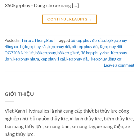
360kg/phuy– Dùng cho xe nâng […]
CONTINUE READING
→
Posted in
Tin tức Thông Báo
|
Tagged
bộ kẹp phuy đôi dầu
,
bộ kẹp phuy
động cơ
,
bộ kẹp phuy sắt
,
kẹp phuy đôi
,
bộ kẹp phuy đôi
,
Kẹp phuy đôi
DG720A Nichilift
,
bộ kẹp phuy
,
bộ kẹp giá rẻ
,
Bộ kẹp phuy đơn
,
Kẹp phuy
đơn
,
kẹp phuy nhựa
,
kẹp phuy 1 cái
,
kẹp phuy dầu
,
kẹp phuy động cơ
Leave a comment
GIỚI THIỆU
Viet Xanh Hydraulics là nhà cung cấp thiết bị thủy lực công
nghiệp như bộ nguồn thủy lực, xi lanh thủy lực, bơm thủy lực,
bàn nâng thủy lực, xe nâng bàn, xe nâng tay, xe nâng điện, xe
nâng thủy lực.