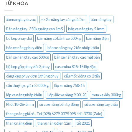
TỪ KHÓA
#xenangtayziczac
=> Xe nâng tay càng dài 2m
bàn nâng tay
Bàn nâng tay 350kg nâng cao 1m5
bán xe nâng tay 51mm
bo kep phuy doi
bàn nâng có bánh xe 500kg
bàn nâng điện
bán xe nâng phuy điện
bán xe nâng tay 2 tấn nhập khẩu
bán xe nâng tay cao 500kg
bán xe nâng tay cao mặt bàn
bộ kẹp gắp phuy đôi 2 phuy
casumina 815-15 lốp đặc
càng kẹp phuy đơn 1 thùng phuy
cẩu mốc động cơ 2 tấn
cẩu thuỷ lực giá rẻ 3000kg
lốp xe nâng 750-15
lốp xe nâng nhập khẩu
Lốp đặc xe nâng 9.00-20
mua xe đẩy 300kg
Phốt 18-26-5mm
sửa xe nâng bán tự động
sữa xe nâng tay thấp
thang nâng giá rẻ.. Tel (028) 6279.0375 098.441.3730 (Zalo)
thang nâng điện
thang nâng điện 12m
tết 2021