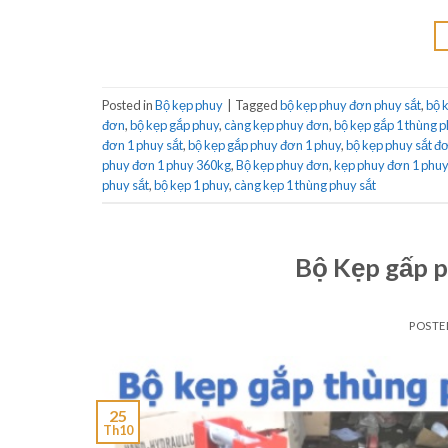
Posted in
Bộ kẹp phuy
|
Tagged
bộ kẹp phuy đơn phuy sắt
,
bộ 
đơn
,
bộ kẹp gắp phuy
,
càng kẹp phuy đơn
,
bộ kẹp gắp 1 thùng 
đơn 1 phuy sắt
,
bộ kẹp gắp phuy đơn 1 phuy
,
bộ kẹp phuy sắt đ
phuy đơn 1 phuy 360kg
,
Bộ kẹp phuy đơn
,
kẹp phuy đơn 1 phuy
phuy sắt
,
bộ kẹp 1 phuy
,
càng kẹp 1 thùng phuy sắt
Bộ Kẹp gấp
POSTE
25
Th10