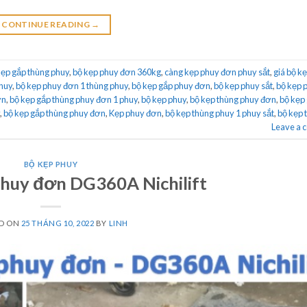
CONTINUE READING
→
kẹp gắp thùng phuy
,
bộ kẹp phuy đơn 360kg
,
càng kẹp phuy đơn phuy sắt
,
giá bộ k
phuy
,
bộ kẹp phuy đơn 1 thùng phuy
,
bộ kẹp gắp phuy đơn
,
bộ kẹp phuy sắt
,
bộ kẹp 
ơn
,
bộ kẹp gắp thùng phuy đơn 1 phuy
,
bộ kẹp phuy
,
bộ kẹp thùng phuy đơn
,
bộ kẹp
,
bộ kẹp gắp thùng phuy đơn
,
Kẹp phuy đơn
,
bộ kẹp thùng phuy 1 phuy sắt
,
bộ kẹp 
Leave a
BỘ KẸP PHUY
 phuy đơn DG360A Nichilift
D ON
25 THÁNG 10, 2022
BY
LINH