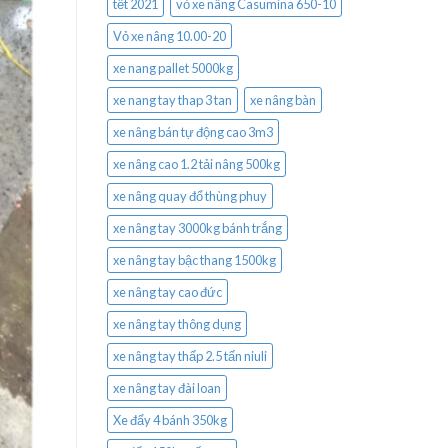
tết 2021
vỏ xe nâng Casumina 650-10
Vỏ xe nâng 10.00-20
xe nang pallet 5000kg
xe nang tay thap 3 tan
xe nâng bàn
xe nâng bán tự động cao 3m3
xe nâng cao 1.2 tải nâng 500kg
xe nâng quay đổ thùng phuy
xe nâng tay 3000kg bánh trắng
xe nâng tay bậc thang 1500kg
xe nâng tay cao đức
xe nâng tay thông dụng
xe nâng tay thấp 2.5 tấn niuli
xe nâng tay đài loan
Xe đẩy 4 bánh 350kg