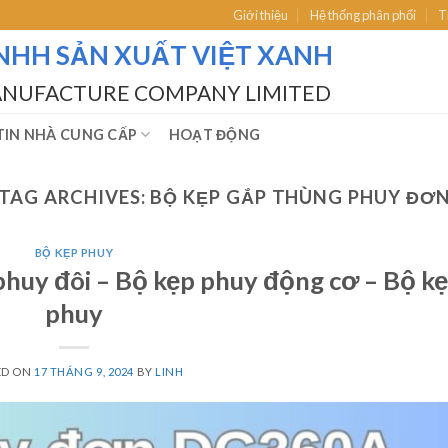
Giới thiệu
Hệ thống phân phối
T
NHH SẢN XUẤT VIỆT XANH
ANUFACTURE COMPANY LIMITED
IN NHÀ CUNG CẤP
HOẠT ĐỘNG
TAG ARCHIVES:
BỘ KẸP GẮP THÙNG PHUY ĐƠ
BỘ KẸP PHUY
phuy đôi – Bộ kẹp phuy động cơ – Bộ ke
phuy
ED ON
17 THÁNG 9, 2024
BY
LINH