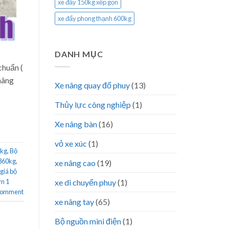
xe đẩy 150kg xếp gọn
xe đẩy phong thạnh 600kg
DANH MỤC
chuẩn (
nâng
Xe nâng quay đổ phuy
(13)
Thủy lực công nghiệp
(1)
Xe nâng bàn
(16)
vỏ xe xúc
(1)
0kg
,
Bộ
 360kg
,
xe nâng cao
(19)
giá bộ
ơn 1
xe di chuyển phuy
(1)
 comment
xe nâng tay
(65)
Bộ nguồn mini điện
(1)