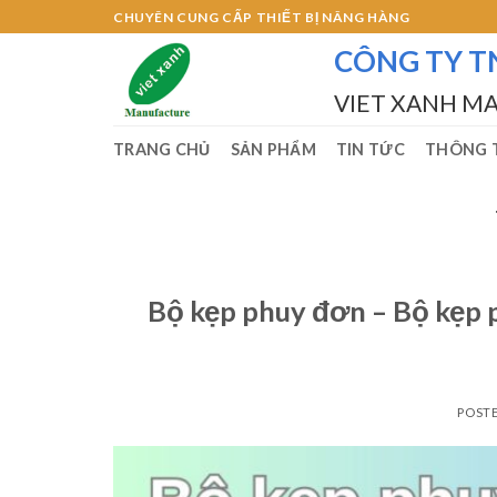
Skip
CHUYÊN CUNG CẤP THIẾT BỊ NÂNG HÀNG
to
CÔNG TY T
content
VIET XANH M
TRANG CHỦ
SẢN PHẨM
TIN TỨC
THÔNG T
Bộ kẹp phuy đơn – Bộ kẹp 
POST