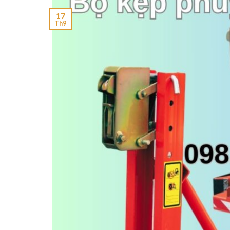
17
Th9