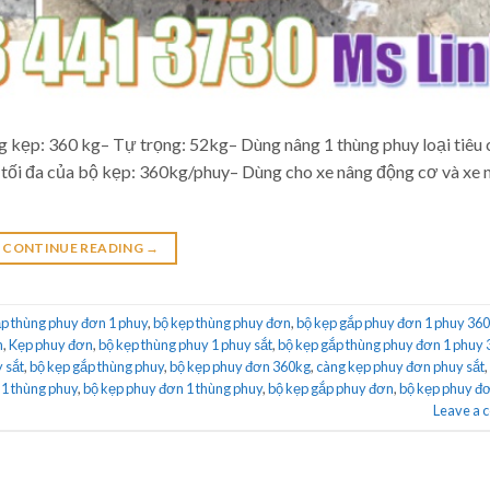
g kẹp: 360 kg– Tự trọng: 52kg– Dùng nâng 1 thùng phuy loại tiêu 
g tối đa của bộ kẹp: 360kg/phuy– Dùng cho xe nâng động cơ và xe 
CONTINUE READING
→
ắp thùng phuy đơn 1 phuy
,
bộ kẹp thùng phuy đơn
,
bộ kẹp gắp phuy đơn 1 phuy 36
n
,
Kẹp phuy đơn
,
bộ kẹp thùng phuy 1 phuy sắt
,
bộ kẹp gắp thùng phuy đơn 1 phuy
 sắt
,
bộ kẹp gắp thùng phuy
,
bộ kẹp phuy đơn 360kg
,
càng kẹp phuy đơn phuy sắt
,
 1 thùng phuy
,
bộ kẹp phuy đơn 1 thùng phuy
,
bộ kẹp gắp phuy đơn
,
bộ kẹp phuy đ
Leave a