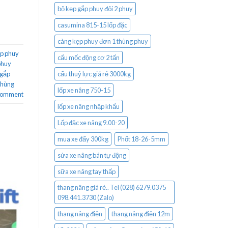
bộ kẹp gắp phuy đôi 2 phuy
casumina 815-15 lốp đặc
càng kẹp phuy đơn 1 thùng phuy
ẹp phuy
cẩu mốc động cơ 2 tấn
phuy
 gắp
cẩu thuỷ lực giá rẻ 3000kg
thùng
lốp xe nâng 750-15
 comment
lốp xe nâng nhập khẩu
Lốp đặc xe nâng 9.00-20
mua xe đẩy 300kg
Phốt 18-26-5mm
sửa xe nâng bán tự động
sữa xe nâng tay thấp
thang nâng giá rẻ.. Tel (028) 6279.0375
098.441.3730 (Zalo)
thang nâng điện
thang nâng điện 12m