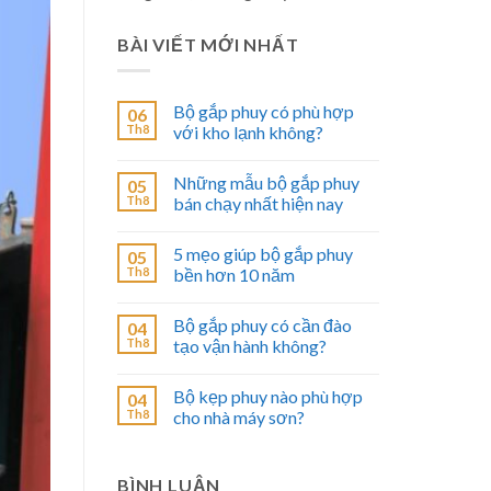
BÀI VIẾT MỚI NHẤT
Bộ gắp phuy có phù hợp
06
Th8
với kho lạnh không?
Những mẫu bộ gắp phuy
05
Th8
bán chạy nhất hiện nay
5 mẹo giúp bộ gắp phuy
05
Th8
bền hơn 10 năm
Bộ gắp phuy có cần đào
04
Th8
tạo vận hành không?
Bộ kẹp phuy nào phù hợp
04
Th8
cho nhà máy sơn?
BÌNH LUẬN