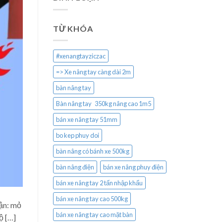
TỪ KHÓA
#xenangtayziczac
=> Xe nâng tay càng dài 2m
bàn nâng tay
Bàn nâng tay 350kg nâng cao 1m5
bán xe nâng tay 51mm
bo kep phuy doi
bàn nâng có bánh xe 500kg
bàn nâng điện
bán xe nâng phuy điện
bán xe nâng tay 2 tấn nhập khẩu
bán xe nâng tay cao 500kg
hận: mỏ
bán xe nâng tay cao mặt bàn
ộ […]