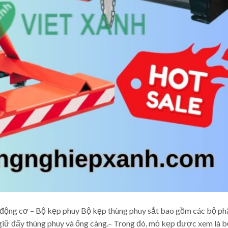
uy động cơ – Bộ kẹp phuy Bộ kẹp thùng phuy sắt bao gồm các bộ p
 giữ đấy thùng phuy và ống càng.– Trong đó, mỏ kẹp được xem là b