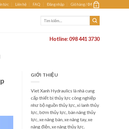
in tức
Liên hệ
FAQ
Đăng nhập
Giỏ hàng /
0
₫
0
Tìm
kiếm:
Hotline: 098 441 3730
N
GIỚI THIỆU
̣p
Viet Xanh Hydraulics là nhà cung
cấp thiết bị thủy lực công nghiệp
như bộ nguồn thủy lực, xi lanh thủy
lực, bơm thủy lực, bàn nâng thủy
lực, xe nâng bàn, xe nâng tay, xe
nâng điện, xe nâng thủy lực.