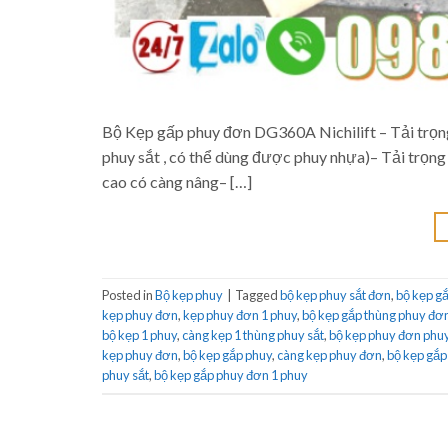
Bộ Kẹp gấp phuy đơn DG360A Nichilift – Tải trọn
phuy sắt , có thể dùng được phuy nhựa)– Tải trọn
cao có càng nâng– […]
Posted in
Bộ kẹp phuy
|
Tagged
bộ kẹp phuy sắt đơn
,
bộ kẹp g
kẹp phuy đơn
,
kẹp phuy đơn 1 phuy
,
bộ kẹp gắp thùng phuy đơ
bộ kẹp 1 phuy
,
càng kẹp 1 thùng phuy sắt
,
bộ kẹp phuy đơn phuy
kẹp phuy đơn
,
bộ kẹp gắp phuy
,
càng kẹp phuy đơn
,
bộ kẹp gắp
phuy sắt
,
bộ kẹp gắp phuy đơn 1 phuy