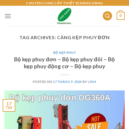
Skip
CHUYÊN CUNG CẤP THIẾT BỊ NÂNG HÀNG
to
0
content
TAG ARCHIVES:
CÀNG KẸP PHUY ĐƠN
BỘ KẸP PHUY
Bộ kẹp phuy đơn – Bộ kẹp phuy đôi – Bộ
kẹp phuy động cơ – Bộ kẹp phuy
POSTED ON
17 THÁNG 9, 2024
BY
LINH
17
Th9