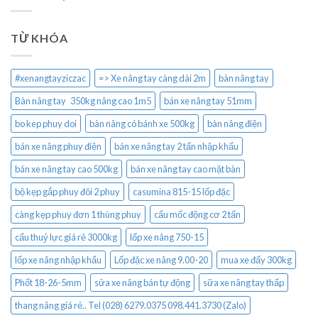
TỪ KHÓA
#xenangtayziczac
=> Xe nâng tay càng dài 2m
bàn nâng tay
Bàn nâng tay 350kg nâng cao 1m5
bán xe nâng tay 51mm
bo kep phuy doi
bàn nâng có bánh xe 500kg
bàn nâng điện
bán xe nâng phuy điện
bán xe nâng tay 2 tấn nhập khẩu
bán xe nâng tay cao 500kg
bán xe nâng tay cao mặt bàn
bộ kẹp gắp phuy đôi 2 phuy
casumina 815-15 lốp đặc
càng kẹp phuy đơn 1 thùng phuy
cẩu mốc động cơ 2 tấn
cẩu thuỷ lực giá rẻ 3000kg
lốp xe nâng 750-15
lốp xe nâng nhập khẩu
Lốp đặc xe nâng 9.00-20
mua xe đẩy 300kg
Phốt 18-26-5mm
sửa xe nâng bán tự động
sữa xe nâng tay thấp
thang nâng giá rẻ.. Tel (028) 6279.0375 098.441.3730 (Zalo)