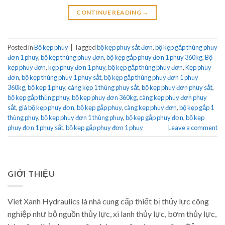
CONTINUE READING
→
Posted in
Bộ kẹp phuy
|
Tagged
bộ kẹp phuy sắt đơn
,
bộ kẹp gắp thùng phuy
đơn 1 phuy
,
bộ kẹp thùng phuy đơn
,
bộ kẹp gắp phuy đơn 1 phuy 360kg
,
Bộ
kẹp phuy đơn
,
kẹp phuy đơn 1 phuy
,
bộ kẹp gắp thùng phuy đơn
,
Kẹp phuy
đơn
,
bộ kẹp thùng phuy 1 phuy sắt
,
bộ kẹp gắp thùng phuy đơn 1 phuy
360kg
,
bộ kẹp 1 phuy
,
càng kẹp 1 thùng phuy sắt
,
bộ kẹp phuy đơn phuy sắt
,
bộ kẹp gắp thùng phuy
,
bộ kẹp phuy đơn 360kg
,
càng kẹp phuy đơn phuy
sắt
,
giá bộ kẹp phuy đơn
,
bộ kẹp gắp phuy
,
càng kẹp phuy đơn
,
bộ kẹp gắp 1
thùng phuy
,
bộ kẹp phuy đơn 1 thùng phuy
,
bộ kẹp gắp phuy đơn
,
bộ kẹp
phuy đơn 1 phuy sắt
,
bộ kẹp gắp phuy đơn 1 phuy
Leave a comment
GIỚI THIỆU
Viet Xanh Hydraulics là nhà cung cấp thiết bị thủy lực công
nghiệp như bộ nguồn thủy lực, xi lanh thủy lực, bơm thủy lực,