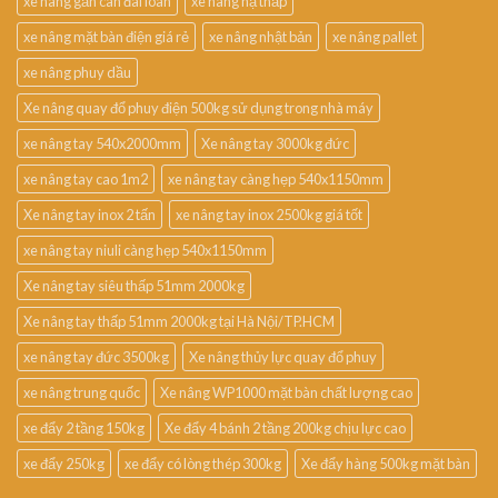
xe nâng gắn cân đài loan
xe nâng hạ thấp
xe nâng mặt bàn điện giá rẻ
xe nâng nhật bản
xe nâng pallet
xe nâng phuy dầu
Xe nâng quay đổ phuy điện 500kg sử dụng trong nhà máy
xe nâng tay 540x2000mm
Xe nâng tay 3000kg đức
xe nâng tay cao 1m2
xe nâng tay càng hẹp 540x1150mm
Xe nâng tay inox 2 tấn
xe nâng tay inox 2500kg giá tốt
xe nâng tay niuli càng hẹp 540x1150mm
Xe nâng tay siêu thấp 51mm 2000kg
Xe nâng tay thấp 51mm 2000kg tại Hà Nội/TP.HCM
xe nâng tay đức 3500kg
Xe nâng thủy lực quay đổ phuy
xe nâng trung quốc
Xe nâng WP1000 mặt bàn chất lượng cao
xe đẩy 2 tầng 150kg
Xe đẩy 4 bánh 2 tầng 200kg chịu lực cao
xe đẩy 250kg
xe đẩy có lòng thép 300kg
Xe đẩy hàng 500kg mặt bàn