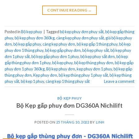
CONTINUE READING
→
Posted in
Bộ kẹp phuy
|
Tagged
bộ kẹp phuy đơn phuy sắt
,
bộ kẹp gắp thùng
phuy
,
bộ kẹp phuy đơn 360kg
,
càng kẹp phuy đơn phuy sắt
,
giá bộ kẹp phuy
đơn
,
bộ kẹp gắp phuy
,
càng kẹp phuy đơn
,
bộ kẹp gắp 1 thùng phuy
,
bộ kẹp
phuy đơn 1 thùng phuy
,
bộ kẹp gắp phuy đơn
,
bộ kẹp phuy sắt
,
bộ kẹp phuy
đơn 1 phuy sắt
,
bộ kẹp gắp phuy đơn 1 phuy
,
bộ kẹp phuy sắt đơn
,
bộ kẹp
gắp thùng phuy đơn 1 phuy
,
bộ kẹp phuy
,
bộ kẹp thùng phuy đơn
,
bộ kẹp gắp
phuy đơn 1 phuy 360kg
,
Bộ kẹp phuy đơn
,
kẹp phuy đơn 1 phuy
,
bộ kẹp gắp
thùng phuy đơn
,
Kẹp phuy đơn
,
bộ kẹp thùng phuy 1 phuy sắt
,
bộ kẹp thùng
phuy sắt
,
bộ kẹp 1 phuy
,
càng kẹp 1 thùng phuy sắt
Leave a comment
BỘ KẸP PHUY
Bộ Kẹp gấp phuy đơn DG360A Nichilift
POSTED ON
25 THÁNG 10, 2022
BY
LINH