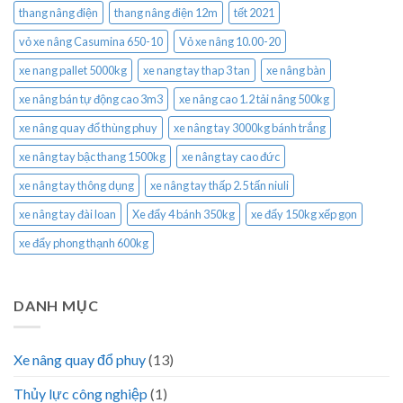
thang nâng điện
thang nâng điện 12m
tết 2021
vỏ xe nâng Casumina 650-10
Vỏ xe nâng 10.00-20
xe nang pallet 5000kg
xe nang tay thap 3 tan
xe nâng bàn
xe nâng bán tự động cao 3m3
xe nâng cao 1.2 tải nâng 500kg
xe nâng quay đổ thùng phuy
xe nâng tay 3000kg bánh trắng
xe nâng tay bậc thang 1500kg
xe nâng tay cao đức
xe nâng tay thông dụng
xe nâng tay thấp 2.5 tấn niuli
xe nâng tay đài loan
Xe đẩy 4 bánh 350kg
xe đẩy 150kg xếp gọn
xe đẩy phong thạnh 600kg
DANH MỤC
Xe nâng quay đổ phuy
(13)
Thủy lực công nghiệp
(1)