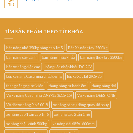
Th8
TÌM SẢN PHẨM THEO TỪ KHÓA
bàn nâng nhỏ 350kg nâng cao 1m5
Bán Xe nâng tay 2500kg
bàn nâng cây cảnh
bàn nâng nhập khẩu
bàn nâng thủy lực 3500kg
bán xe nâng điện cao
bộ nguồn nhập khẩu DC 24V
Lốp xe nâng Casumina chất lượng
lốp xe Xúc lật 29.5-25
thang nâng người điện
thang nâng tự hành 8m
thang nâng đôi
Vỏ xe nâng Casumina 28x9-15 (8.15-15)
Vỏ xe nâng DEESTONE
Vỏ đặc xe nâng Pio 5.00-8
xe nâng bán tự động quay đổ phuy
xe nâng cao 1 tấn cao 1m6
xe nâng cao 2 tấn 1m6
xe nâng chậu cảnh 500kg
xe nâng dài 685x1600mm