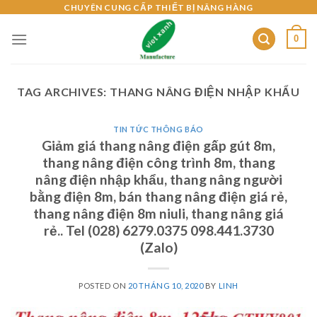
Skip
CHUYÊN CUNG CẤP THIẾT BỊ NÂNG HÀNG
to
0
content
TAG ARCHIVES:
THANG NÂNG ĐIỆN NHẬP KHẨU
TIN TỨC THÔNG BÁO
Giảm giá thang nâng điện gấp gút 8m,
thang nâng điện công trình 8m, thang
nâng điện nhập khẩu, thang nâng người
bằng điện 8m, bán thang nâng điện giá rẻ,
thang nâng điện 8m niuli, thang nâng giá
rẻ.. Tel (028) 6279.0375 098.441.3730
(Zalo)
POSTED ON
20 THÁNG 10, 2020
BY
LINH