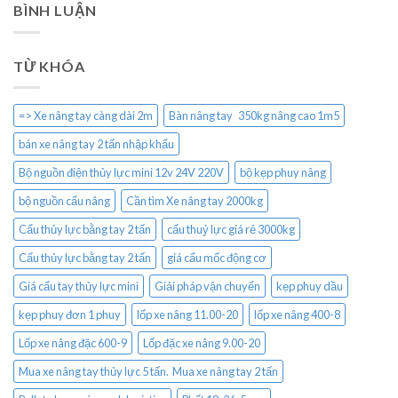
BÌNH LUẬN
TỪ KHÓA
=> Xe nâng tay càng dài 2m
Bàn nâng tay 350kg nâng cao 1m5
bán xe nâng tay 2 tấn nhập khẩu
Bộ nguồn điện thủy lực mini 12v 24V 220V
bộ kẹp phuy nâng
bộ nguồn cẩu nâng
Cần tìm Xe nâng tay 2000kg
Cẩu thủy lực bằng tay 2 tấn
cẩu thuỷ lực giá rẻ 3000kg
Cẩu thủy lực bằng tay 2 tấn
giá cẩu mốc động cơ
Giá cẩu tay thủy lực mini
Giải pháp vận chuyển
kẹp phuy dầu
kẹp phuy đơn 1 phuy
lốp xe nâng 11.00-20
lốp xe nâng 400-8
Lốp xe nâng đặc 600-9
Lốp đặc xe nâng 9.00-20
Mua xe nâng tay thủy lực 5 tấn. Mua xe nâng tay 2 tấn