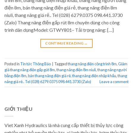
trình 8m, thang nâng điện nhập khẩu, thang nâng người bằng
điện 8m, bán thang nâng điện giá rẻ, thang nâng điện 8m
niuli, thang nâng giá rẻ.. Tel (028) 6279.0375 098.441.3730
(Zalo) Thang nâng điện gấp rút 8m chuyên dùng cho công
trình dân dụngModel: GTWY801– Tải trọng nâng: […]
CONTINUE READING
→
Posted in
Tin tức Thông Báo
|
Tagged
thang nâng điện công trình 8m
,
Giảm
giá thang nâng điện gấp gút 8m
,
thang nâng điện 8m niuli
,
thang nâng người
bằng điện 8m
,
bán thang nâng điện giá rẻ
,
thang nâng điện nhập khẩu
,
thang
nâng giá rẻ.. Tel (028) 6279.0375 098.441.3730 (Zalo)
Leave a comment
GIỚI THIỆU
Viet Xanh Hydraulics là nhà cung cấp thiết bị thủy lực công
nghiệp như bộ nguồn thủy lực, xi lanh thủy lực, bơm thủy lực,