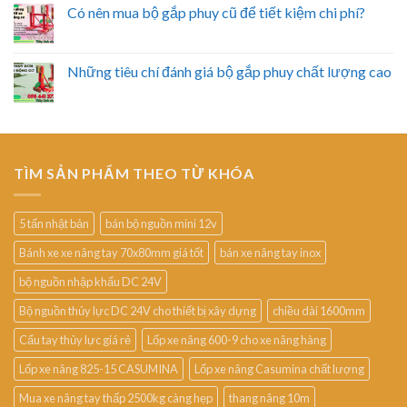
Có nên mua bộ gắp phuy cũ để tiết kiệm chi phí?
Những tiêu chí đánh giá bộ gắp phuy chất lượng cao
TÌM SẢN PHẨM THEO TỪ KHÓA
5 tấn nhật bản
bán bộ nguồn mini 12v
Bánh xe xe nâng tay 70x80mm giá tốt
bán xe nâng tay inox
bộ nguồn nhập khẩu DC 24V
Bộ nguồn thủy lực DC 24V cho thiết bị xây dựng
chiều dài 1600mm
Cẩu tay thủy lực giá rẻ
Lốp xe nâng 600-9 cho xe nâng hàng
Lốp xe nâng 825-15 CASUMINA
Lốp xe nâng Casumina chất lượng
Mua xe nâng tay thấp 2500kg càng hẹp
thang nâng 10m