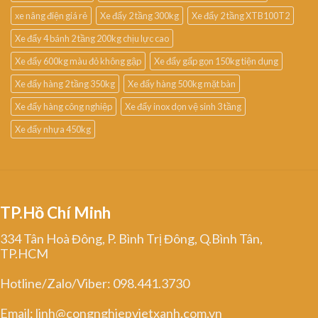
xe nâng điện giá rẻ
Xe đẩy 2 tầng 300kg
Xe đẩy 2 tầng XTB100T2
Xe đẩy 4 bánh 2 tầng 200kg chịu lực cao
Xe đẩy 600kg màu đỏ không gập
Xe đẩy gấp gọn 150kg tiện dụng
Xe đẩy hàng 2 tầng 350kg
Xe đẩy hàng 500kg mặt bàn
Xe đẩy hàng công nghiệp
Xe đẩy inox dọn vệ sinh 3 tầng
Xe đẩy nhựa 450kg
TP.Hồ Chí Minh
334 Tân Hoà Đông, P. Bình Trị Đông, Q.Bình Tân,
TP.HCM
Hotline/Zalo/Viber: 098.441.3730
Email: linh@congnghiepvietxanh.com.vn