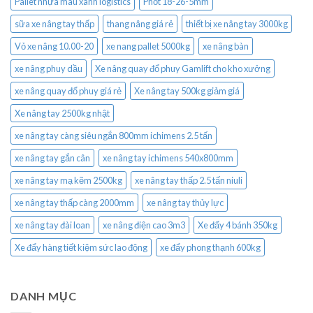
Pallet nhựa màu xanh logistics
Phốt 18-26-5mm
sữa xe nâng tay thấp
thang nâng giá rẻ
thiết bị xe nâng tay 3000kg
Vỏ xe nâng 10.00-20
xe nang pallet 5000kg
xe nâng bàn
xe nâng phuy dầu
Xe nâng quay đổ phuy Gamlift cho kho xưởng
xe nâng quay đổ phuy giá rẻ
Xe nâng tay 500kg giảm giá
Xe nâng tay 2500kg nhật
xe nâng tay càng siêu ngắn 800mm ichimens 2.5 tấn
xe nâng tay gắn cân
xe nâng tay ichimens 540x800mm
xe nâng tay mạ kẽm 2500kg
xe nâng tay thấp 2.5 tấn niuli
xe nâng tay thấp càng 2000mm
xe nâng tay thủy lực
xe nâng tay đài loan
xe nâng điện cao 3m3
Xe đẩy 4 bánh 350kg
Xe đẩy hàng tiết kiệm sức lao động
xe đẩy phong thạnh 600kg
DANH MỤC