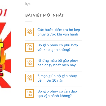
lực.
BÀI VIẾT MỚI NHẤT
Các bước kiểm tra bộ kẹp
06
Th8
phuy trước khi vận hành
Bộ gắp phuy có phù hợp
06
Th8
với kho lạnh không?
Những mẫu bộ gắp phuy
05
Th8
bán chạy nhất hiện nay
5 mẹo giúp bộ gắp phuy
05
Th8
bền hơn 10 năm
Bộ gắp phuy có cần đào
04
Th8
tạo vận hành không?