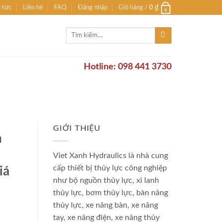
n tức
Liên hệ
FAQ
Đăng nhập
Giỏ hàng /
0
₫
0
Tìm
kiếm:
Hotline: 098 441 3730
GIỚI THIỆU
h
,
Viet Xanh Hydraulics là nhà cung
cấp thiết bị thủy lực công nghiệp
iá
như bộ nguồn thủy lực, xi lanh
thủy lực, bơm thủy lực, bàn nâng
thủy lực, xe nâng bàn, xe nâng
tay, xe nâng điện, xe nâng thủy