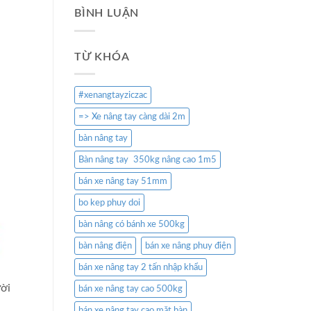
BÌNH LUẬN
TỪ KHÓA
#xenangtayziczac
=> Xe nâng tay càng dài 2m
bàn nâng tay
Bàn nâng tay 350kg nâng cao 1m5
bán xe nâng tay 51mm
bo kep phuy doi
bàn nâng có bánh xe 500kg
bàn nâng điện
bán xe nâng phuy điện
bán xe nâng tay 2 tấn nhập khẩu
ười
bán xe nâng tay cao 500kg
bán xe nâng tay cao mặt bàn