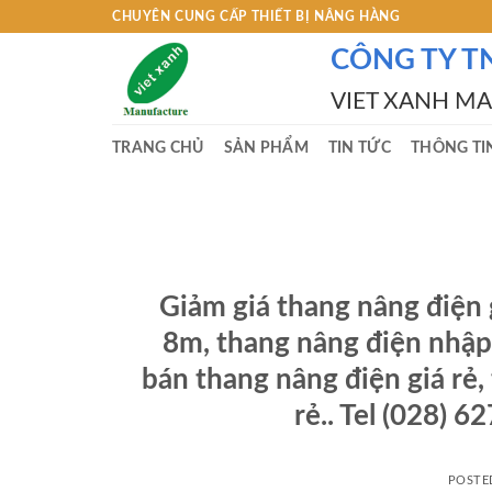
Skip
CHUYÊN CUNG CẤP THIẾT BỊ NÂNG HÀNG
to
CÔNG TY T
content
VIET XANH M
TRANG CHỦ
SẢN PHẨM
TIN TỨC
THÔNG TI
Giảm giá thang nâng điện 
8m, thang nâng điện nhập
bán thang nâng điện giá rẻ,
rẻ.. Tel (028) 
POSTE