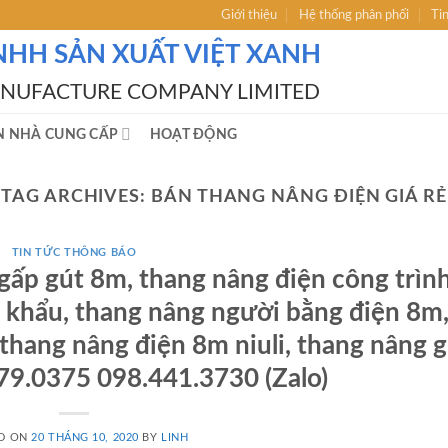
Giới thiệu
Hệ thống phân phối
Ti
NHH SẢN XUẤT VIỆT XANH
ANUFACTURE COMPANY LIMITED
N NHÀ CUNG CẤP
HOẠT ĐỘNG
TAG ARCHIVES:
BÁN THANG NÂNG ĐIỆN GIÁ RẺ
TIN TỨC THÔNG BÁO
gấp gút 8m, thang nâng điện công trìn
 khẩu, thang nâng người bằng điện 8m
 thang nâng điện 8m niuli, thang nâng g
6279.0375 098.441.3730 (Zalo)
D ON
20 THÁNG 10, 2020
BY
LINH