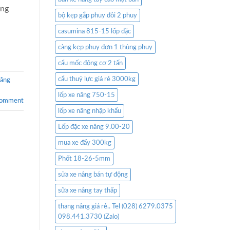
ọng
bộ kẹp gắp phuy đôi 2 phuy
casumina 815-15 lốp đặc
càng kẹp phuy đơn 1 thùng phuy
cẩu mốc động cơ 2 tấn
cẩu thuỷ lực giá rẻ 3000kg
nâng
lốp xe nâng 750-15
comment
lốp xe nâng nhập khẩu
Lốp đặc xe nâng 9.00-20
mua xe đẩy 300kg
Phốt 18-26-5mm
sửa xe nâng bán tự động
sữa xe nâng tay thấp
thang nâng giá rẻ.. Tel (028) 6279.0375
098.441.3730 (Zalo)