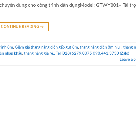
m chuyên dùng cho công trình dân dụngModel: GTWY801– Tải tr
CONTINUE READING
→
trình 8m
,
Giảm giá thang nâng điện gấp gút 8m
,
thang nâng điện 8m niuli
,
thang 
iện nhập khẩu
,
thang nâng giá rẻ.. Tel (028) 6279.0375 098.441.3730 (Zalo)
Leave a 