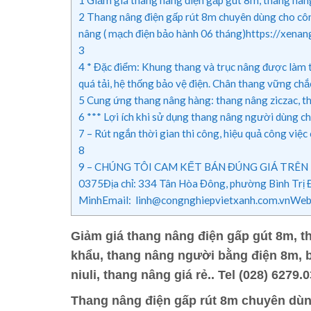
2
Thang nâng điện gấp rút 8m chuyên dùng cho côn
nâng ( mạch điện bảo hành 06 tháng)https://xen
3
4
* Đặc điểm: Khung thang và trục nâng được làm từ
quá tải, hệ thống bảo vệ điện. Chân thang vững ch
5
Cung ứng thang nâng hàng: thang nâng ziczac, th
6
*** Lợi ích khi sử dụng thang nâng người dùng ch
7
– Rút ngắn thời gian thi công, hiệu quả công việc
8
9
– CHÚNG TÔI CAM KẾT BÁN ĐÚNG GIÁ TRÊN TH
0375Địa chỉ: 334 Tân Hòa Đông, phường Bình Trị Đ
MinhEmail: linh@congnghiepvietxanh.com.vnWebs
Giảm giá thang nâng điện gấp gút 8m, t
khẩu, thang nâng người bằng điện 8m, b
niuli, thang nâng giá rẻ.. Tel (028) 6279.
Thang nâng điện gấp rút 8m chuyên dùn