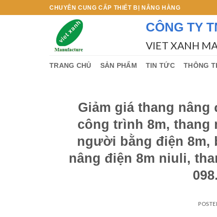
Skip
CHUYÊN CUNG CẤP THIẾT BỊ NÂNG HÀNG
to
CÔNG TY T
content
VIET XANH M
TRANG CHỦ
SẢN PHẨM
TIN TỨC
THÔNG T
Giảm giá thang nâng 
công trình 8m, thang
người bằng điện 8m, b
nâng điện 8m niuli, tha
098
POSTE