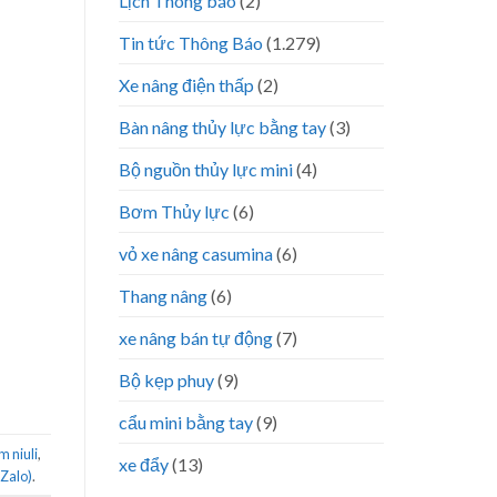
Lịch Thông báo
(2)
Tin tức Thông Báo
(1.279)
Xe nâng điện thấp
(2)
Bàn nâng thủy lực bằng tay
(3)
Bộ nguồn thủy lực mini
(4)
Bơm Thủy lực
(6)
vỏ xe nâng casumina
(6)
Thang nâng
(6)
xe nâng bán tự động
(7)
Bộ kẹp phuy
(9)
cẩu mini bằng tay
(9)
m niuli
,
xe đẩy
(13)
(Zalo)
.