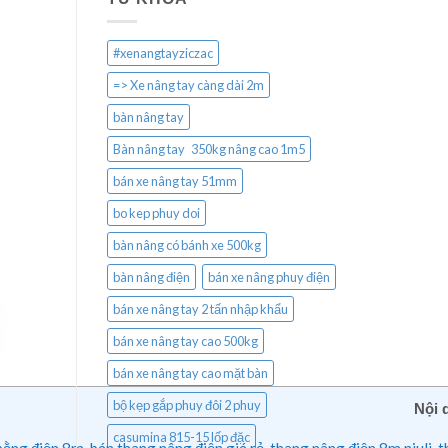
#xenangtayziczac
=> Xe nâng tay càng dài 2m
bàn nâng tay
Bàn nâng tay 350kg nâng cao 1m5
bán xe nâng tay 51mm
bo kep phuy doi
bàn nâng có bánh xe 500kg
bàn nâng điện
bán xe nâng phuy điện
bán xe nâng tay 2 tấn nhập khẩu
bán xe nâng tay cao 500kg
bán xe nâng tay cao mặt bàn
bộ kẹp gắp phuy đôi 2 phuy
Nội 
casumina 815-15 lốp đặc
ng điện 8m, bán thang nâng điện giá rẻ, thang nâng điện 8m niuli, 