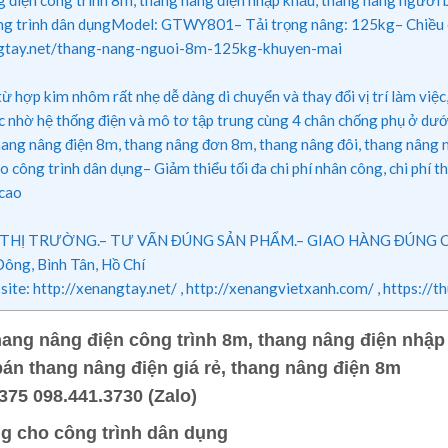
g trình dân dụngModel: GTWY801– Tải trọng nâng: 125kg– Chiều cao
angtay.net/thang-nang-nguoi-8m-125kg-khuyen-mai
 hợp kim nhôm rất nhẹ dễ dàng di chuyển và thay đổi vị trí làm việc
ắc nhờ hệ thống điện và mô tơ tập trung cùng 4 chân chống phụ ở dướ
ang nâng điện 8m, thang nâng đơn 8m, thang nâng đôi, thang nâng n
o công trình dân dụng– Giảm thiểu tối đa chi phí nhân công, chi phí
 cao
Ị TRƯỜNG.– TƯ VẤN ĐÚNG SẢN PHẨM.– GIAO HÀNG ĐÚNG CHỦNG 
ông, Bình Tân, Hồ Chí
ite: http://xenangtay.net/ , http://xenangvietxanh.com/ , htt
hang nâng điện công trình 8m, thang nâng điện nhập
án thang nâng điện giá rẻ, thang nâng điện 8m
0375 098.441.3730 (Zalo)
g cho công trình dân dụng