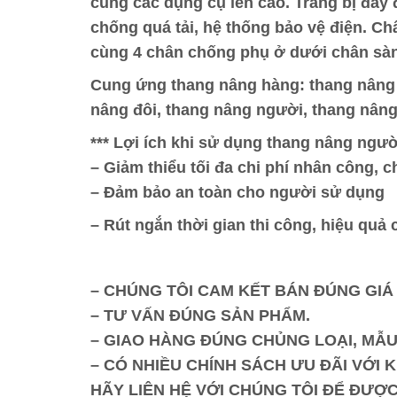
cùng các dụng cụ lên cao. Trang bị đầy
chống quá tải, hệ thống bảo vệ điện. C
cùng 4 chân chống phụ ở dưới chân sàn
Cung ứng thang nâng hàng: thang nâng 
nâng đôi, thang nâng người, thang nâng
*** Lợi ích khi sử dụng thang nâng ngư
– Giảm thiểu tối đa chi phí nhân công, ch
– Đảm bảo an toàn cho người sử dụng
– Rút ngắn thời gian thi công, hiệu quả 
– CHÚNG TÔI CAM KẾT BÁN ĐÚNG GIÁ
– TƯ VẤN ĐÚNG SẢN PHẨM.
– GIAO HÀNG ĐÚNG CHỦNG LOẠI, MẪU
– CÓ NHIỀU CHÍNH SÁCH ƯU ĐÃI VỚI K
HÃY LIÊN HỆ VỚI CHÚNG TÔI ĐỂ ĐƯỢC 