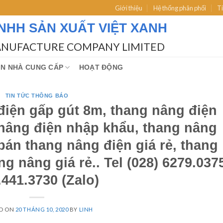
Giới thiệu
Hệ thống phân phối
Ti
NHH SẢN XUẤT VIỆT XANH
ANUFACTURE COMPANY LIMITED
IN NHÀ CUNG CẤP
HOẠT ĐỘNG
TIN TỨC THÔNG BÁO
điện gấp gút 8m, thang nâng điện
 nâng điện nhập khẩu, thang nâng
án thang nâng điện giá rẻ, thang
ng nâng giá rẻ.. Tel (028) 6279.037
.441.3730 (Zalo)
D ON
20 THÁNG 10, 2020
BY
LINH