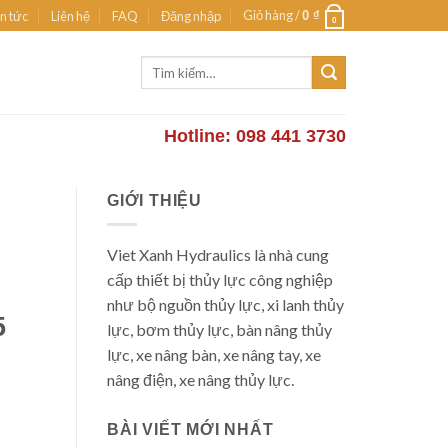
Giỏ hàng /
n tức
Liên hệ
FAQ
Đăng nhập
0
₫
0
Tìm
kiếm:
Hotline: 098 441 3730
GIỚI THIỆU
Viet Xanh Hydraulics là nhà cung
cấp thiết bị thủy lực công nghiệp
như bộ nguồn thủy lực, xi lanh thủy
5
lực, bơm thủy lực, bàn nâng thủy
lực, xe nâng bàn, xe nâng tay, xe
nâng điện, xe nâng thủy lực.
BÀI VIẾT MỚI NHẤT