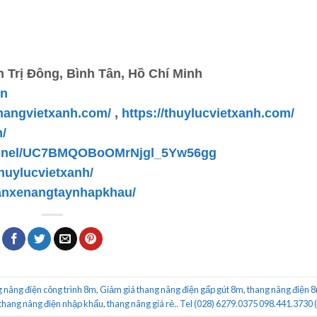
 Trị Đông, Bình Tân, Hồ Chí Minh
vn
enangvietxanh.com/
,
https://thuylucvietxanh.com/
m/
hannel/UC7BMQOBoOMrNjgl_5Yw56gg
huylucvietxanh/
anxenangtaynhapkhau/
 nâng điện công trình 8m
,
Giảm giá thang nâng điện gấp gút 8m
,
thang nâng điện 8
thang nâng điện nhập khẩu
,
thang nâng giá rẻ.. Tel (028) 6279.0375 098.441.3730 