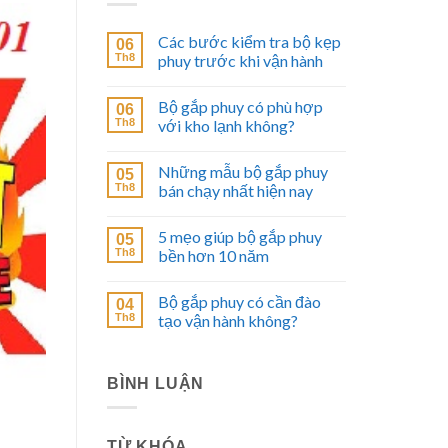
Các bước kiểm tra bộ kẹp
06
Th8
phuy trước khi vận hành
Bộ gắp phuy có phù hợp
06
Th8
với kho lạnh không?
Những mẫu bộ gắp phuy
05
Th8
bán chạy nhất hiện nay
5 mẹo giúp bộ gắp phuy
05
Th8
bền hơn 10 năm
Bộ gắp phuy có cần đào
04
Th8
tạo vận hành không?
BÌNH LUẬN
TỪ KHÓA