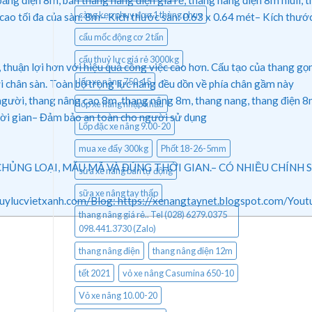
càng kẹp phuy đơn 1 thùng phuy
 tối đa của sàn: 8m– Kích thước sàn: 0.63 x 0.64 mét– Kích thước
cẩu mốc động cơ 2 tấn
cẩu thuỷ lực giá rẻ 3000kg
, thuận lợi hơn với hiệu quả công việc cao hơn. Cấu tạo của thang g
lốp xe nâng 750-15
i chân sàn. Toàn bộ trọng lực nâng đều dồn về phía chân gầm này
gười, thang nâng cao 8m, thang nâng 8m, thang nang, thang điện 8m
lốp xe nâng nhập khẩu
 thời gian– Đảm bảo an toàn cho người sử dụng
Lốp đặc xe nâng 9.00-20
mua xe đẩy 300kg
Phốt 18-26-5mm
LOẠI, MẪU MÃ VÀ ĐÚNG THỜI GIAN.– CÓ NHIỀU CHÍNH SÁCH ƯU
sửa xe nâng bán tự động
sữa xe nâng tay thấp
ps://thuylucvietxanh.com/Blog: https://xenangtaynet.blogspot.
thang nâng giá rẻ.. Tel (028) 6279.0375
098.441.3730 (Zalo)
thang nâng điện
thang nâng điện 12m
tết 2021
vỏ xe nâng Casumina 650-10
Vỏ xe nâng 10.00-20