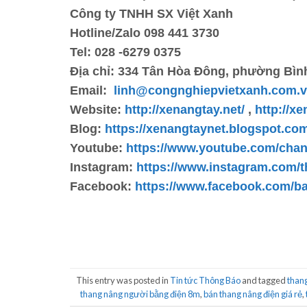
Công ty TNHH SX Việt Xanh
Hotline/Zalo 098 441 3730
Tel:
028 -6279 0375
Địa chỉ:
334 Tân Hòa Đông, phường Bình
Email
:
linh@congnghiepvietxanh.com.
Website:
http://xenangtay.net/
,
http://x
Blog:
https://xenangtaynet.blogspot.co
Youtube
:
https://www.youtube.com/c
Instagram:
https://www.instagram.com/t
Facebook
:
https://www.facebook.com/b
This entry was posted in
Tin tức Thông Báo
and tagged
thang
thang nâng người bằng điện 8m
,
bán thang nâng điện giá rẻ
,