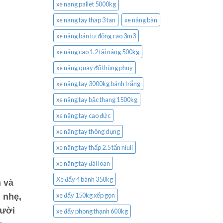
xe nang pallet 5000kg
xe nang tay thap 3 tan
xe nâng bàn
xe nâng bán tự động cao 3m3
xe nâng cao 1.2 tải nâng 500kg
xe nâng quay đổ thùng phuy
xe nâng tay 3000kg bánh trắng
xe nâng tay bậc thang 1500kg
xe nâng tay cao đức
xe nâng tay thông dụng
xe nâng tay thấp 2.5 tấn niuli
xe nâng tay đài loan
Xe đẩy 4 bánh 350kg
 và
xe đẩy 150kg xếp gọn
n nhẹ,
gười
xe đẩy phong thạnh 600kg