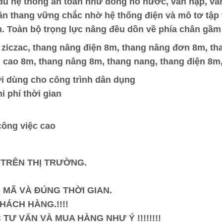
 đủ hệ thống an toàn như đồng hồ nước, van nạp, va
hân thang vững chắc nhờ hệ thống điện và mô tơ tập
. Toàn bộ trọng lực nâng đều dồn về phía chân gầm
ziczac, thang nâng điện 8m, thang nâng đơn 8m, th
 cao 8m, thang nâng 8m, thang nang, thang điện 8m,
ời dùng cho công trình dân dụng
i phí thời gian
công việc cao
 TRÊN THỊ TRƯỜNG.
 MÃ VÀ ĐÚNG THỜI GIAN.
HÁCH HÀNG.!!!!
TƯ VẤN VÀ MUA HÀNG NHƯ Ý !!!!!!!!