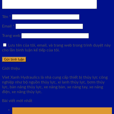
Tên
*
Email
*
Trang web
Lưu tên của tôi, email, và trang web trong trình duyệt này
cho lần bình luận kế tiếp của tôi.
Giới thiệu
Viet Xanh Hydraulics là nhà cung cấp thiết bị thủy lực công
nghiệp như bộ nguồn thủy lực, xi lanh thủy lực, bơm thủy
lực, bàn nâng thủy lực, xe nâng bàn, xe nâng tay, xe nâng
điện, xe nâng thủy lực.
Bài viết mới nhất
08