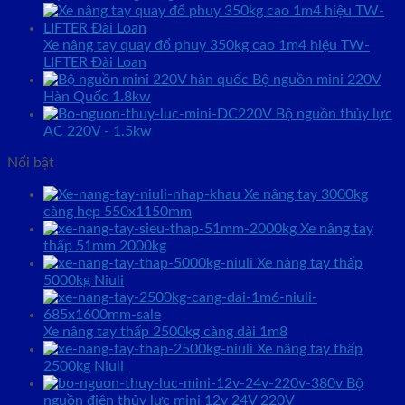
Xe nâng tay quay đổ phuy 350kg cao 1m4 hiệu TW-
LIFTER Đài Loan
Bộ nguồn mini 220V
Hàn Quốc 1.8kw
Bộ nguồn thủy lực
AC 220V - 1.5kw
Nổi bật
Xe nâng tay 3000kg
càng hẹp 550x1150mm
Xe nâng tay
thấp 51mm 2000kg
Xe nâng tay thấp
5000kg Niuli
Xe nâng tay thấp 2500kg càng dài 1m8
Xe nâng tay thấp
2500kg Niuli
Bộ
nguồn điện thủy lực mini 12v 24V 220V