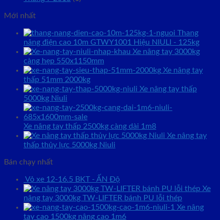
Mới nhất
Thang
nâng điện cao 10m GTWY1001 Hiệu NIULI - 125kg
Xe nâng tay 3000kg
càng hẹp 550x1150mm
Xe nâng tay
thấp 51mm 2000kg
Xe nâng tay thấp
5000kg Niuli
Xe nâng tay thấp 2500kg càng dài 1m8
Xe nâng tay
thấp thủy lực 5000kg Niuli
Bán chạy nhất
Vỏ xe 12-16.5 BKT - ẤN Độ
Xe
nâng tay 3000kg TW-LIFTER bánh PU lỗi thép
Xe nâng
tay cao 1500kg nâng cao 1m6