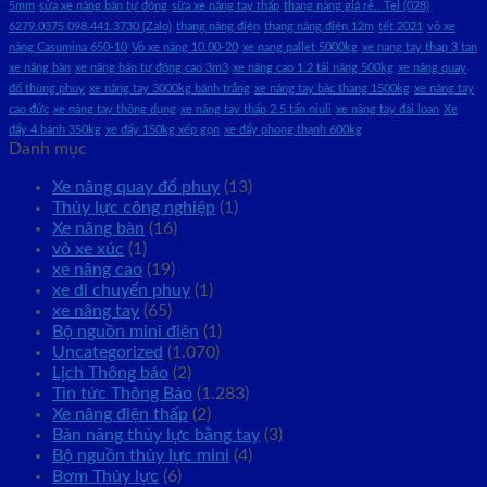
5mm
sửa xe nâng bán tự động
sữa xe nâng tay thấp
thang nâng giá rẻ.. Tel (028)
6279.0375 098.441.3730 (Zalo)
thang nâng điện
thang nâng điện 12m
tết 2021
vỏ xe
nâng Casumina 650-10
Vỏ xe nâng 10.00-20
xe nang pallet 5000kg
xe nang tay thap 3 tan
xe nâng bàn
xe nâng bán tự động cao 3m3
xe nâng cao 1.2 tải nâng 500kg
xe nâng quay
đổ thùng phuy
xe nâng tay 3000kg bánh trắng
xe nâng tay bậc thang 1500kg
xe nâng tay
cao đức
xe nâng tay thông dụng
xe nâng tay thấp 2.5 tấn niuli
xe nâng tay đài loan
Xe
đẩy 4 bánh 350kg
xe đẩy 150kg xếp gọn
xe đẩy phong thạnh 600kg
Danh mục
Xe nâng quay đổ phuy
(13)
Thủy lực công nghiệp
(1)
Xe nâng bàn
(16)
vỏ xe xúc
(1)
xe nâng cao
(19)
xe di chuyển phuy
(1)
xe nâng tay
(65)
Bộ nguồn mini điện
(1)
Uncategorized
(1.070)
Lịch Thông báo
(2)
Tin tức Thông Báo
(1.283)
Xe nâng điện thấp
(2)
Bàn nâng thủy lực bằng tay
(3)
Bộ nguồn thủy lực mini
(4)
Bơm Thủy lực
(6)