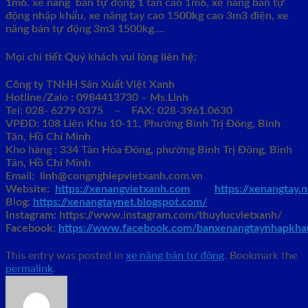
1m6. xe nâng bán tự động 1 tấn cao 1m6, xe nâng bán tự
động nhập khẩu, xe nâng tay cao 1500kg cao 3m3 điện, xe
nâng bán tự động 3m3 1500kg….
Mọi chi tiết Quý khách vui lòng liên hệ:
Công ty TNHH Sản Xuất Việt Xanh
Hotline/Zalo : 0984413730 – Ms.Linh
Tel:
028- 6279 0375 – FAX: 028-3961.0630
VPĐD:
108 Liên Khu 10-11, Phường Bình Trị Đông, Bình
Tân, Hồ Chí Minh
Kho hàng :
334 Tân Hòa Đông, phường Bình Trị Đông, Bình
Tân, Hồ Chí Minh
Email:
linh@congnghiepvietxanh.com.vn
Website:
https://xenangvietxanh.com
https://xenangtay.n
Blog:
https://xenangtaynet.blogspot.com/
Instagram:
https://www.instagram.com/thuylucvietxanh/
Facebook:
https://www.facebook.com/banxenangtaynhapkha
This entry was posted in
xe nâng bán tự động
. Bookmark the
permalink
.