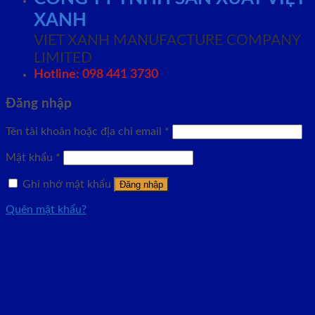
XANH
VIET XANH MANUFACTURE COMPANY
LIMITED
Hotline: 098 441 3730
Đăng nhập
Tên tài khoản hoặc địa chỉ email
*
Mật khẩu
*
Ghi nhớ mật khẩu
Đăng nhập
Quên mật khẩu?