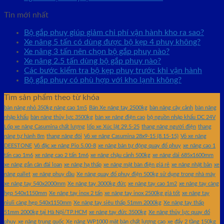
Tin mới nhất
Bộ gắp phuy giúp giảm chi phí vận hành kho ra sao?
Xe nâng 5 tấn có dùng được bộ kẹp 4 phuy không?
Xe nâng 3 tấn nên chọn bộ gắp phuy nào?
Xe nâng 2.5 tấn dùng bộ gắp phuy nào?
Các bước kiểm tra bộ kẹp phuy trước khi vận hành
Bộ gắp phuy có phù hợp với kho lạnh không?
Tìm sản phẩm theo từ khóa
bàn nâng nhỏ 350kg nâng cao 1m5
Bán Xe nâng tay 2500kg
bàn nâng cây cảnh
bàn nâng
nhập khẩu
bàn nâng thủy lực 3500kg
bán xe nâng điện cao
bộ nguồn nhập khẩu DC 24V
Lốp xe nâng Casumina chất lượng
lốp xe Xúc lật 29.5-25
thang nâng người điện
thang
nâng tự hành 8m
thang nâng đôi
Vỏ xe nâng Casumina 28x9-15 (8.15-15)
Vỏ xe nâng
DEESTONE
Vỏ đặc xe nâng Pio 5.00-8
xe nâng bán tự động quay đổ phuy
xe nâng cao 1
tấn cao 1m6
xe nâng cao 2 tấn 1m6
xe nâng chậu cảnh 500kg
xe nâng dài 685x1600mm
xe nâng gắn cân đài loan
xe nâng hạ thấp
xe nâng mặt bàn điện giá rẻ
xe nâng nhật bản
xe
nâng pallet
xe nâng phuy dầu
Xe nâng quay đổ phuy điện 500kg sử dụng trong nhà máy
xe nâng tay 540x2000mm
Xe nâng tay 3000kg đức
xe nâng tay cao 1m2
xe nâng tay càng
hẹp 540x1150mm
Xe nâng tay inox 2 tấn
xe nâng tay inox 2500kg giá tốt
xe nâng tay
niuli càng hẹp 540x1150mm
Xe nâng tay siêu thấp 51mm 2000kg
Xe nâng tay thấp
51mm 2000kg tại Hà Nội/TP.HCM
xe nâng tay đức 3500kg
Xe nâng thủy lực quay đổ
phuy
xe nâng trung quốc
Xe nâng WP1000 mặt bàn chất lượng cao
xe đẩy 2 tầng 150kg