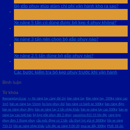
Th8
Bộ gắp phuy giúp giảm chi phí vận hành kho ra sao?
08
Th8
Xe nâng 5 tấn có dùng được bộ kẹp 4 phuy không?
07
Th8
Xe nâng 3 tấn nên chọn bộ gắp phuy nào?
07
Th8
Xe nâng 2.5 tấn dùng bộ gắp phuy nào?
06
Th8
Các bước kiểm tra bộ kẹp phuy trước khi vận hành
Bình luận
Từ khóa
#xenangtayziczac
=> Xe nâng tay càng dài 2m
bàn nâng tay
Bàn nâng tay 350kg nâng cao
1m5
bán xe nâng tay 51mm
bo kep phuy doi
bàn nâng có bánh xe 500kg
bàn nâng điện
bán xe nâng phuy điện
bán xe nâng tay 2 tấn nhập khẩu
bán xe nâng tay cao 500kg
bán xe
nâng tay cao mặt bàn
bộ kẹp gắp phuy đôi 2 phuy
casumina 815-15 lốp đặc
càng kẹp
phuy đơn 1 thùng phuy
cẩu mốc động cơ 2 tấn
cẩu thuỷ lực giá rẻ 3000kg
lốp xe nâng
750-15
lốp xe nâng nhập khẩu
Lốp đặc xe nâng 9.00-20
mua xe đẩy 300kg
Phốt 18-26-