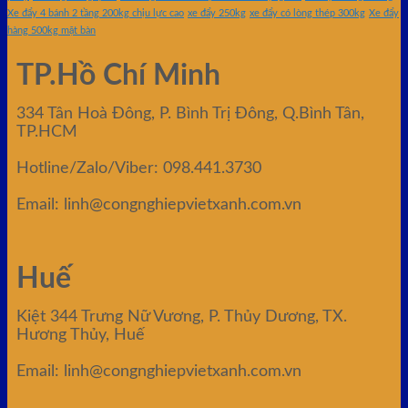
Xe đẩy 4 bánh 2 tầng 200kg chịu lực cao
xe đẩy 250kg
xe đẩy có lòng thép 300kg
Xe đẩy
hàng 500kg mặt bàn
TP.Hồ Chí Minh
334 Tân Hoà Đông, P. Bình Trị Đông, Q.Bình Tân,
TP.HCM
Hotline/Zalo/Viber: 098.441.3730
Email: linh@congnghiepvietxanh.com.vn
Huế
Kiệt 344 Trưng Nữ Vương, P. Thủy Dương, TX.
Hương Thủy, Huế
Email: linh@congnghiepvietxanh.com.vn