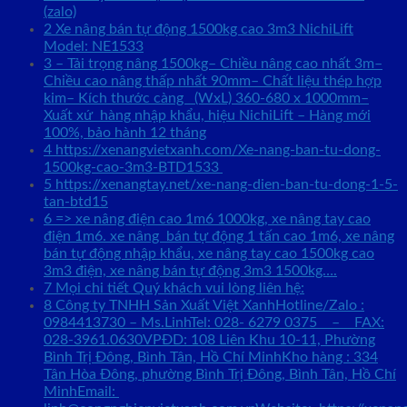
(zalo)
2
Xe nâng bán tự động 1500kg cao 3m3 NichiLift
Model: NE1533
3
– Tải trọng nâng 1500kg– Chiều nâng cao nhất 3m–
Chiều cao nâng thấp nhất 90mm– Chất liệu thép hợp
kim– Kích thước càng (WxL) 360-680 x 1000mm–
Xuất xứ hàng nhập khẩu, hiệu NichiLift – Hàng mới
100%, bảo hành 12 tháng
4
https://xenangvietxanh.com/Xe-nang-ban-tu-dong-
1500kg-cao-3m3-BTD1533
5
https://xenangtay.net/xe-nang-dien-ban-tu-dong-1-5-
tan-btd15
6
=> xe nâng điện cao 1m6 1000kg, xe nâng tay cao
điện 1m6. xe nâng bán tự động 1 tấn cao 1m6, xe nâng
bán tự động nhập khẩu, xe nâng tay cao 1500kg cao
3m3 điện, xe nâng bán tự động 3m3 1500kg….
7
Mọi chi tiết Quý khách vui lòng liên hệ:
8
Công ty TNHH Sản Xuất Việt XanhHotline/Zalo :
0984413730 – Ms.LinhTel: 028- 6279 0375 – FAX:
028-3961.0630VPĐD: 108 Liên Khu 10-11, Phường
Bình Trị Đông, Bình Tân, Hồ Chí MinhKho hàng : 334
Tân Hòa Đông, phường Bình Trị Đông, Bình Tân, Hồ Chí
MinhEmail: