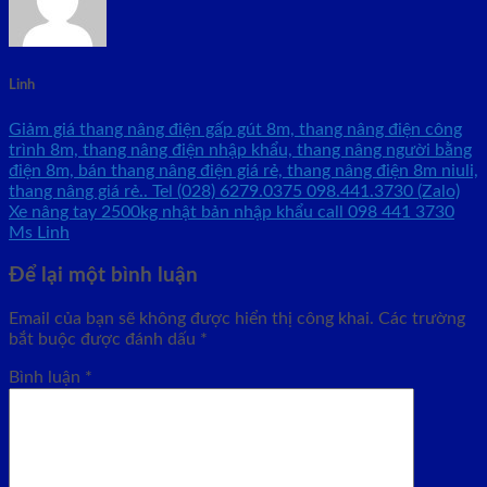
Linh
Giảm giá thang nâng điện gấp gút 8m, thang nâng điện công
trình 8m, thang nâng điện nhập khẩu, thang nâng người bằng
điện 8m, bán thang nâng điện giá rẻ, thang nâng điện 8m niuli,
thang nâng giá rẻ.. Tel (028) 6279.0375 098.441.3730 (Zalo)
Xe nâng tay 2500kg nhật bản nhập khẩu call 098 441 3730
Ms Linh
Để lại một bình luận
Email của bạn sẽ không được hiển thị công khai.
Các trường
bắt buộc được đánh dấu
*
Bình luận
*