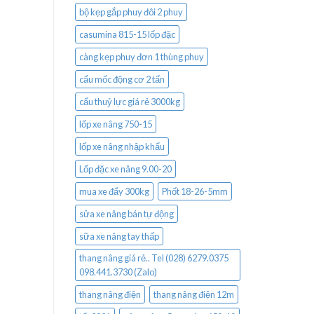
bộ kẹp gắp phuy đôi 2 phuy
casumina 815-15 lốp đặc
càng kẹp phuy đơn 1 thùng phuy
cẩu mốc động cơ 2 tấn
cẩu thuỷ lực giá rẻ 3000kg
lốp xe nâng 750-15
lốp xe nâng nhập khẩu
Lốp đặc xe nâng 9.00-20
mua xe đẩy 300kg
Phốt 18-26-5mm
sửa xe nâng bán tự động
sữa xe nâng tay thấp
thang nâng giá rẻ.. Tel (028) 6279.0375
098.441.3730 (Zalo)
thang nâng điện
thang nâng điện 12m