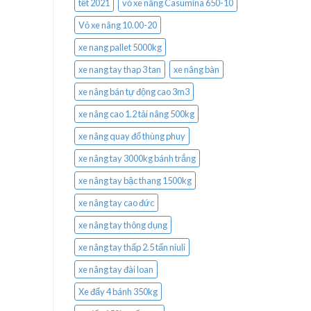
tết 2021
vỏ xe nâng Casumina 650-10
Vỏ xe nâng 10.00-20
xe nang pallet 5000kg
xe nang tay thap 3 tan
xe nâng bàn
xe nâng bán tự động cao 3m3
xe nâng cao 1.2 tải nâng 500kg
xe nâng quay đổ thùng phuy
xe nâng tay 3000kg bánh trắng
xe nâng tay bậc thang 1500kg
xe nâng tay cao đức
xe nâng tay thông dụng
xe nâng tay thấp 2.5 tấn niuli
xe nâng tay đài loan
Xe đẩy 4 bánh 350kg