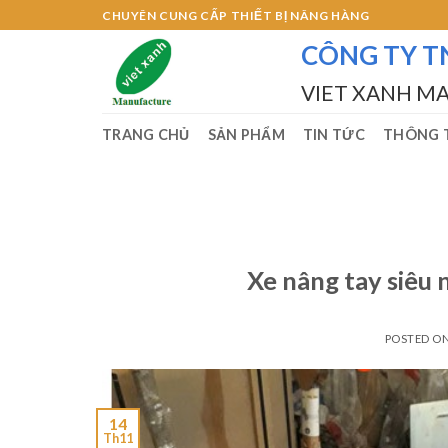
Skip
CHUYÊN CUNG CẤP THIẾT BỊ NÂNG HÀNG
to
CÔNG TY T
content
VIET XANH M
TRANG CHỦ
SẢN PHẨM
TIN TỨC
THÔNG T
Xe nâng tay siêu
POSTED O
14
Th11