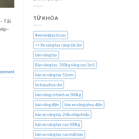
TỪ KHÓA
– Tải
thép–
#xenangtayziczac
=> Xe nâng tay càng dài 2m
bàn nâng tay
Bàn nâng tay 350kg nâng cao 1m5
 comment
bán xe nâng tay 51mm
bo kep phuy doi
bàn nâng có bánh xe 500kg
bàn nâng điện
bán xe nâng phuy điện
bán xe nâng tay 2 tấn nhập khẩu
bán xe nâng tay cao 500kg
bán xe nâng tay cao mặt bàn