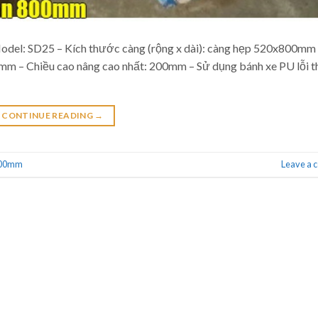
del: SD25 – Kích thước càng (rộng x dài): càng hẹp 520x800mm 
5mm – Chiều cao nâng cao nhất: 200mm – Sử dụng bánh xe PU lỗi 
CONTINUE READING
→
 800mm
Leave a