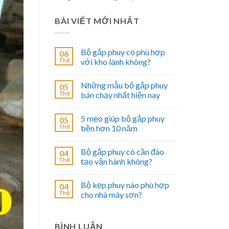
BÀI VIẾT MỚI NHẤT
Bộ gắp phuy có phù hợp
06
Th8
với kho lạnh không?
Những mẫu bộ gắp phuy
05
Th8
bán chạy nhất hiện nay
5 mẹo giúp bộ gắp phuy
05
Th8
bền hơn 10 năm
Bộ gắp phuy có cần đào
04
Th8
tạo vận hành không?
Bộ kẹp phuy nào phù hợp
04
Th8
cho nhà máy sơn?
BÌNH LUẬN