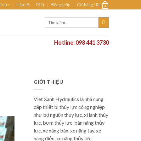
in tức
Liên hệ
FAQ
Đăng nhập
Giỏ hàng /
0
₫
0
Tìm
kiếm:
Hotline: 098 441 3730
GIỚI THIỆU
Viet Xanh Hydraulics là nhà cung
cấp thiết bị thủy lực công nghiệp
như bộ nguồn thủy lực, xi lanh thủy
lực, bơm thủy lực, bàn nâng thủy
lực, xe nâng bàn, xe nâng tay, xe
nâng điện, xe nâng thủy lực.