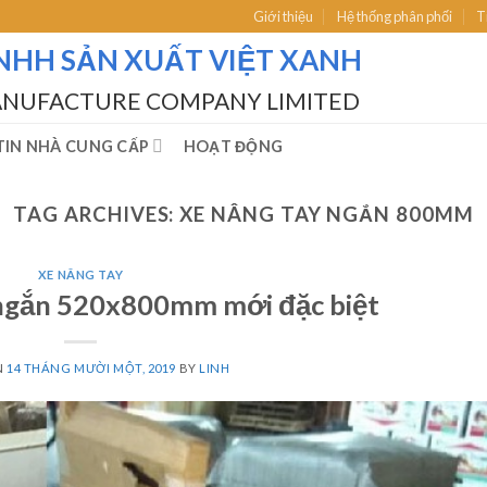
Giới thiệu
Hệ thống phân phối
T
NHH SẢN XUẤT VIỆT XANH
ANUFACTURE COMPANY LIMITED
IN NHÀ CUNG CẤP
HOẠT ĐỘNG
TAG ARCHIVES:
XE NÂNG TAY NGẮN 800MM
XE NÂNG TAY
 ngắn 520x800mm mới đặc biệt
N
14 THÁNG MƯỜI MỘT, 2019
BY
LINH