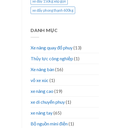
xe đẩy 150kg xếp gọn
xe đẩy phong thạnh 600kg
DANH MỤC
Xe nâng quay đổ phuy
(13)
Thủy lực công nghiệp
(1)
Xe nâng bàn
(16)
vỏ xe xúc
(1)
xe nâng cao
(19)
xe di chuyển phuy
(1)
xe nâng tay
(65)
Bộ nguồn mini điện
(1)