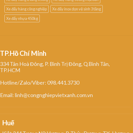
Xe đẩy hàng công nghiệp
Xe đẩy inox dọn vệ sinh 3 tầng
Xe đẩy nhựa 450kg
TP.Hồ Chí Minh
334 Tân Hoà Đông, P. Bình Trị Đông, Q.Bình Tân,
TP.HCM
Hotline/Zalo/Viber: 098.441.3730
Email: linh@congnghiepvietxanh.com.vn
Huế