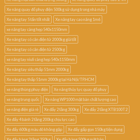
Xe nâng quay đổ phuy điện 500kg sử dụng trong nhà máy
Xe nâng tay 5 tấn tốt nhất
Xe nâng tay cao nâng 1m6
xe nâng tay càng hẹp 540x1150mm
Xe nâng tay có cân điện tử 2000kg giá tốt
Xe nâng tay có cân điện tử 2500kg
xe nâng tay niuli càng hẹp 540x1150mm
Xe nâng tay siêu thấp 51mm 2000kg
Xe nâng tay thấp 51mm 2000kg tại Hà Nội/TP.HCM
xe nâng thùng phuy điện
Xe nâng thủy lực quay đổ phuy
xe nâng trung quốc
Xe nâng WP1000 mặt bàn chất lượng cao
xe nâng điện giá rẻ
Xe đẩy 2 tầng 300kg
Xe đẩy 2 tầng XTB100T2
Xe đẩy 4 bánh 2 tầng 200kg chịu lực cao
Xe đẩy 600kg màu đỏ không gập
Xe đẩy gấp gọn 150kg tiện dụng
Xe đẩy hàng 2 tầng 350kg
Xe đẩy hàng 500kg mặt bàn