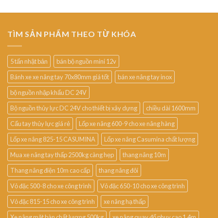
TÌM SẢN PHẨM THEO TỪ KHÓA
5 tấn nhật bản
bán bộ nguồn mini 12v
Bánh xe xe nâng tay 70x80mm giá tốt
bán xe nâng tay inox
bộ nguồn nhập khẩu DC 24V
Bộ nguồn thủy lực DC 24V cho thiết bị xây dựng
chiều dài 1600mm
Cẩu tay thủy lực giá rẻ
Lốp xe nâng 600-9 cho xe nâng hàng
Lốp xe nâng 825-15 CASUMINA
Lốp xe nâng Casumina chất lượng
Mua xe nâng tay thấp 2500kg càng hẹp
thang nâng 10m
Thang nâng điện 10m cao cấp
thang nâng đôi
Vỏ đặc 500-8 cho xe công trình
Vỏ đặc 650-10 cho xe công trình
Vỏ đặc 815-15 cho xe công trình
xe nâng hạ thấp
Xe nâng mặt bàn chất lượng 500kg
xe nâng quay đổ phuy cao 1.4m