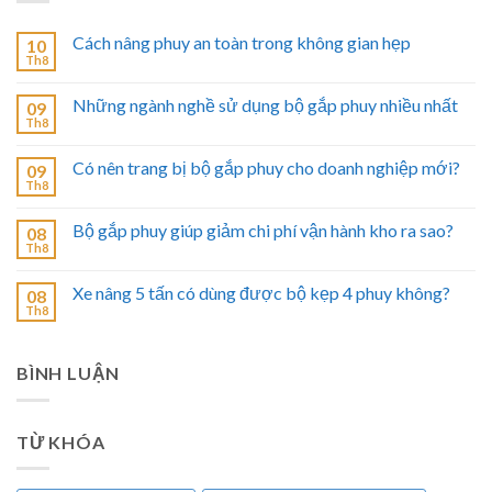
Cách nâng phuy an toàn trong không gian hẹp
10
Th8
Những ngành nghề sử dụng bộ gắp phuy nhiều nhất
09
Th8
Có nên trang bị bộ gắp phuy cho doanh nghiệp mới?
09
Th8
Bộ gắp phuy giúp giảm chi phí vận hành kho ra sao?
08
Th8
Xe nâng 5 tấn có dùng được bộ kẹp 4 phuy không?
08
Th8
BÌNH LUẬN
TỪ KHÓA