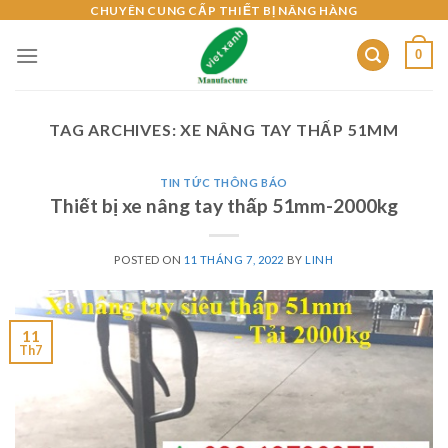
Skip
CHUYÊN CUNG CẤP THIẾT BỊ NÂNG HÀNG
to
0
content
TAG ARCHIVES:
XE NÂNG TAY THẤP 51MM
TIN TỨC THÔNG BÁO
Thiết bị xe nâng tay thấp 51mm-2000kg
POSTED ON
11 THÁNG 7, 2022
BY
LINH
11
Th7