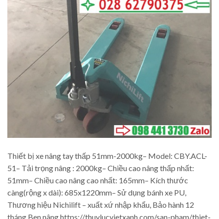
Thiết bị xe nâng tay thấp 51mm-2000kg– Model: CBY.ACL-
51– Tải trọng nâng : 2000kg– Chiều cao nâng thấp nhất:
51mm– Chiều cao nâng cao nhất: 165mm– Kích thước
càng(rộng x dài): 685x1220mm– Sử dụng bánh xe PU,
Thương hiệu Nichilift – xuất xứ nhập khẩu, Bảo hành 12
tháng Ben nâng https://thuylucvietxanh.com/san-pham/thiet-