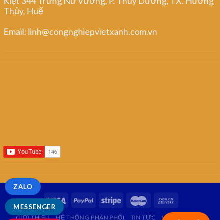
Kiệt 344 Trưng Nữ Vương, P. Thủy Dương, TX. Hương
Thủy, Huế
Email: linh@congnghiepvietxanh.com.vn
ZALO
MESSENGER
GIỚI THIỆU
HỆ THỐNG PHÂN PHỐI
TIN TỨC
LIÊN HỆ
FAQ