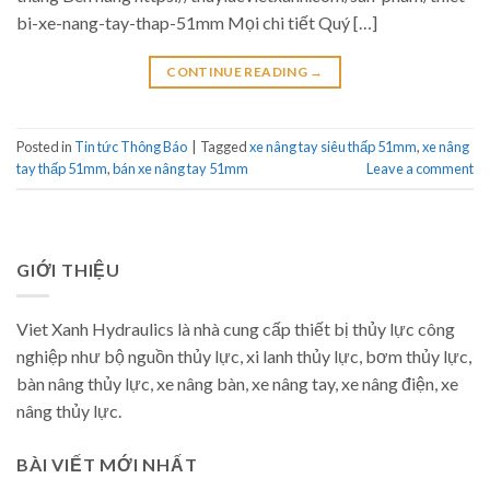
bi-xe-nang-tay-thap-51mm Mọi chi tiết Quý […]
CONTINUE READING
→
Posted in
Tin tức Thông Báo
|
Tagged
xe nâng tay siêu thấp 51mm
,
xe nâng
tay thấp 51mm
,
bán xe nâng tay 51mm
Leave a comment
GIỚI THIỆU
Viet Xanh Hydraulics là nhà cung cấp thiết bị thủy lực công
nghiệp như bộ nguồn thủy lực, xi lanh thủy lực, bơm thủy lực,
bàn nâng thủy lực, xe nâng bàn, xe nâng tay, xe nâng điện, xe
nâng thủy lực.
BÀI VIẾT MỚI NHẤT