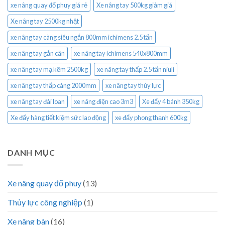
xe nâng quay đổ phuy giá rẻ
Xe nâng tay 500kg giảm giá
Xe nâng tay 2500kg nhật
xe nâng tay càng siêu ngắn 800mm ichimens 2.5 tấn
xe nâng tay gắn cân
xe nâng tay ichimens 540x800mm
xe nâng tay mạ kẽm 2500kg
xe nâng tay thấp 2.5 tấn niuli
xe nâng tay thấp càng 2000mm
xe nâng tay thủy lực
xe nâng tay đài loan
xe nâng điện cao 3m3
Xe đẩy 4 bánh 350kg
Xe đẩy hàng tiết kiệm sức lao động
xe đẩy phong thạnh 600kg
DANH MỤC
Xe nâng quay đổ phuy
(13)
Thủy lực công nghiệp
(1)
Xe nâng bàn
(16)