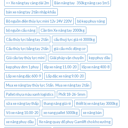
=> Xe nâng tay càng dài 2m
Bàn nâng tay 350kg nâng cao 1m5
bán xe nâng tay 2 tấn nhập khẩu
Bộ nguồn điện thủy lực mini 12v 24V 220V
bộ kẹp phuy nâng
bộ nguồn cẩu nâng
Cần tìm Xe nâng tay 2000kg
Cẩu thủy lực bằng tay 2 tấn
cẩu thuỷ lực giá rẻ 3000kg
Cẩu thủy lực bằng tay 2 tấn
giá cẩu mốc động cơ
Giá cẩu tay thủy lực mini
Giải pháp vận chuyển
kẹp phuy dầu
kẹp phuy đơn 1 phuy
lốp xe nâng 11.00-20
lốp xe nâng 400-8
Lốp xe nâng đặc 600-9
Lốp đặc xe nâng 9.00-20
Mua xe nâng tay thủy lực 5 tấn. Mua xe nâng tay 2 tấn
Pallet nhựa màu xanh logistics
Phốt 18-26-5mm
sữa xe nâng tay thấp
thang nâng giá rẻ
thiết bị xe nâng tay 3000kg
Vỏ xe nâng 10.00-20
xe nang pallet 5000kg
xe nâng bàn
xe nâng phuy dầu
Xe nâng quay đổ phuy Gamlift cho kho xưởng