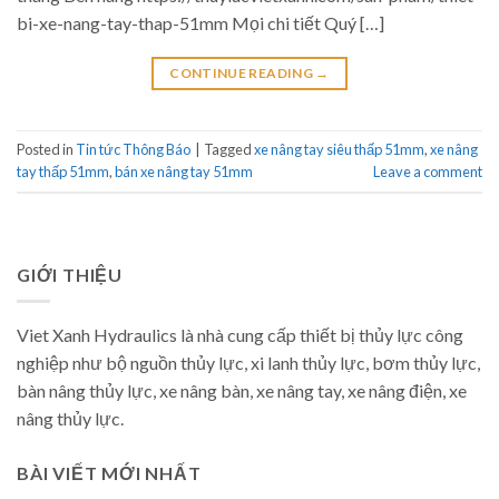
bi-xe-nang-tay-thap-51mm Mọi chi tiết Quý […]
CONTINUE READING
→
Posted in
Tin tức Thông Báo
|
Tagged
xe nâng tay siêu thấp 51mm
,
xe nâng
tay thấp 51mm
,
bán xe nâng tay 51mm
Leave a comment
GIỚI THIỆU
Viet Xanh Hydraulics là nhà cung cấp thiết bị thủy lực công
nghiệp như bộ nguồn thủy lực, xi lanh thủy lực, bơm thủy lực,
bàn nâng thủy lực, xe nâng bàn, xe nâng tay, xe nâng điện, xe
nâng thủy lực.
BÀI VIẾT MỚI NHẤT