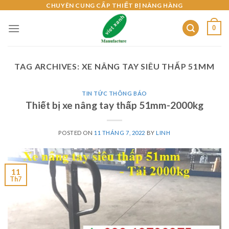
Skip
CHUYÊN CUNG CẤP THIẾT BỊ NÂNG HÀNG
to
0
content
TAG ARCHIVES:
XE NÂNG TAY SIÊU THẤP 51MM
TIN TỨC THÔNG BÁO
Thiết bị xe nâng tay thấp 51mm-2000kg
POSTED ON
11 THÁNG 7, 2022
BY
LINH
11
Th7