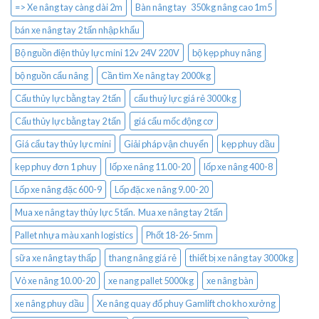
=> Xe nâng tay càng dài 2m
Bàn nâng tay 350kg nâng cao 1m5
bán xe nâng tay 2 tấn nhập khẩu
Bộ nguồn điện thủy lực mini 12v 24V 220V
bộ kẹp phuy nâng
bộ nguồn cẩu nâng
Cần tìm Xe nâng tay 2000kg
Cẩu thủy lực bằng tay 2 tấn
cẩu thuỷ lực giá rẻ 3000kg
Cẩu thủy lực bằng tay 2 tấn
giá cẩu mốc động cơ
Giá cẩu tay thủy lực mini
Giải pháp vận chuyển
kẹp phuy dầu
kẹp phuy đơn 1 phuy
lốp xe nâng 11.00-20
lốp xe nâng 400-8
Lốp xe nâng đặc 600-9
Lốp đặc xe nâng 9.00-20
Mua xe nâng tay thủy lực 5 tấn. Mua xe nâng tay 2 tấn
Pallet nhựa màu xanh logistics
Phốt 18-26-5mm
sữa xe nâng tay thấp
thang nâng giá rẻ
thiết bị xe nâng tay 3000kg
Vỏ xe nâng 10.00-20
xe nang pallet 5000kg
xe nâng bàn
xe nâng phuy dầu
Xe nâng quay đổ phuy Gamlift cho kho xưởng