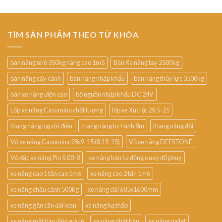
TÌM SẢN PHẨM THEO TỪ KHÓA
bàn nâng nhỏ 350kg nâng cao 1m5
Bán Xe nâng tay 2500kg
bàn nâng cây cảnh
bàn nâng nhập khẩu
bàn nâng thủy lực 3500kg
bán xe nâng điện cao
bộ nguồn nhập khẩu DC 24V
Lốp xe nâng Casumina chất lượng
lốp xe Xúc lật 29.5-25
thang nâng người điện
thang nâng tự hành 8m
thang nâng đôi
Vỏ xe nâng Casumina 28x9-15 (8.15-15)
Vỏ xe nâng DEESTONE
Vỏ đặc xe nâng Pio 5.00-8
xe nâng bán tự động quay đổ phuy
xe nâng cao 1 tấn cao 1m6
xe nâng cao 2 tấn 1m6
xe nâng chậu cảnh 500kg
xe nâng dài 685x1600mm
xe nâng gắn cân đài loan
xe nâng hạ thấp
xe nâng mặt bàn điện giá rẻ
xe nâng nhật bản
xe nâng pallet