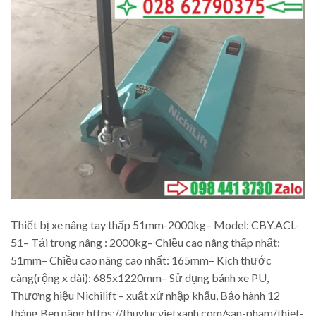
Thiết bị xe nâng tay thấp 51mm-2000kg– Model: CBY.ACL-
51– Tải trọng nâng : 2000kg– Chiều cao nâng thấp nhất:
51mm– Chiều cao nâng cao nhất: 165mm– Kích thước
càng(rộng x dài): 685x1220mm– Sử dụng bánh xe PU,
Thương hiệu Nichilift – xuất xứ nhập khẩu, Bảo hành 12
tháng Ben nâng https://thuylucvietxanh.com/san-pham/thiet-