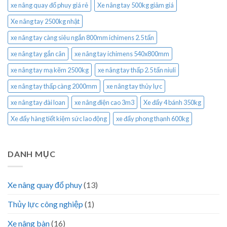
xe nâng quay đổ phuy giá rẻ
Xe nâng tay 500kg giảm giá
Xe nâng tay 2500kg nhật
xe nâng tay càng siêu ngắn 800mm ichimens 2.5 tấn
xe nâng tay gắn cân
xe nâng tay ichimens 540x800mm
xe nâng tay mạ kẽm 2500kg
xe nâng tay thấp 2.5 tấn niuli
xe nâng tay thấp càng 2000mm
xe nâng tay thủy lực
xe nâng tay đài loan
xe nâng điện cao 3m3
Xe đẩy 4 bánh 350kg
Xe đẩy hàng tiết kiệm sức lao động
xe đẩy phong thạnh 600kg
DANH MỤC
Xe nâng quay đổ phuy
(13)
Thủy lực công nghiệp
(1)
Xe nâng bàn
(16)