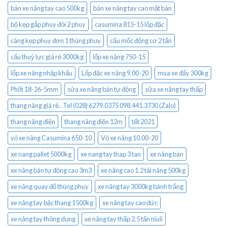
bán xe nâng tay cao 500kg
bán xe nâng tay cao mặt bàn
bộ kẹp gắp phuy đôi 2 phuy
casumina 815-15 lốp đặc
càng kẹp phuy đơn 1 thùng phuy
cẩu mốc động cơ 2 tấn
cẩu thuỷ lực giá rẻ 3000kg
lốp xe nâng 750-15
lốp xe nâng nhập khẩu
Lốp đặc xe nâng 9.00-20
mua xe đẩy 300kg
Phốt 18-26-5mm
sửa xe nâng bán tự động
sữa xe nâng tay thấp
thang nâng giá rẻ.. Tel (028) 6279.0375 098.441.3730 (Zalo)
thang nâng điện
thang nâng điện 12m
tết 2021
vỏ xe nâng Casumina 650-10
Vỏ xe nâng 10.00-20
xe nang pallet 5000kg
xe nang tay thap 3 tan
xe nâng bàn
xe nâng bán tự động cao 3m3
xe nâng cao 1.2 tải nâng 500kg
xe nâng quay đổ thùng phuy
xe nâng tay 3000kg bánh trắng
xe nâng tay bậc thang 1500kg
xe nâng tay cao đức
xe nâng tay thông dụng
xe nâng tay thấp 2.5 tấn niuli