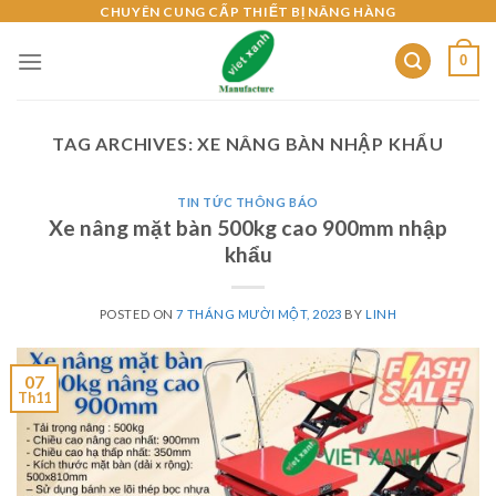
Skip
CHUYÊN CUNG CẤP THIẾT BỊ NÂNG HÀNG
to
0
content
TAG ARCHIVES:
XE NÂNG BÀN NHẬP KHẨU
TIN TỨC THÔNG BÁO
Xe nâng mặt bàn 500kg cao 900mm nhập
khẩu
POSTED ON
7 THÁNG MƯỜI MỘT, 2023
BY
LINH
07
Th11