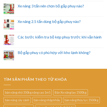
Xe nâng 3 tấn nên chọn bộ gắp phuy nào?
Xe nâng 2.5 tấn dùng bộ gắp phuy nào?
Các bước kiểm tra bộ kẹp phuy trước khi vận hành
Bộ gắp phuy có phù hợp với kho lạnh không?
TÌM SẢN PHẨM THEO TỪ KHÓA
bàn nâng nhỏ 350kg nâng cao 1m5
Bán Xe nâng tay 2500kg
bàn nâng cây cảnh
bàn nâng nhập khẩu
bàn nâng thủy lực 3500kg