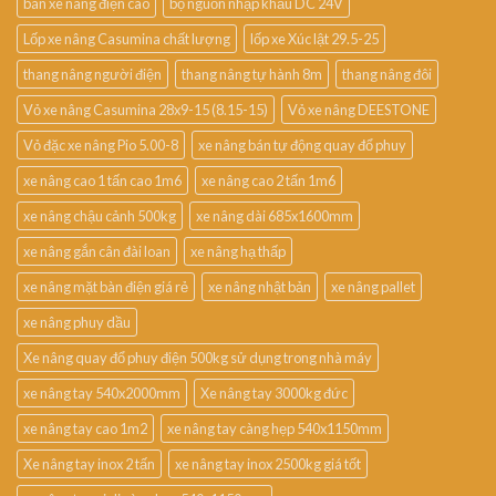
bán xe nâng điện cao
bộ nguồn nhập khẩu DC 24V
Lốp xe nâng Casumina chất lượng
lốp xe Xúc lật 29.5-25
thang nâng người điện
thang nâng tự hành 8m
thang nâng đôi
Vỏ xe nâng Casumina 28x9-15 (8.15-15)
Vỏ xe nâng DEESTONE
Vỏ đặc xe nâng Pio 5.00-8
xe nâng bán tự động quay đổ phuy
xe nâng cao 1 tấn cao 1m6
xe nâng cao 2 tấn 1m6
xe nâng chậu cảnh 500kg
xe nâng dài 685x1600mm
xe nâng gắn cân đài loan
xe nâng hạ thấp
xe nâng mặt bàn điện giá rẻ
xe nâng nhật bản
xe nâng pallet
xe nâng phuy dầu
Xe nâng quay đổ phuy điện 500kg sử dụng trong nhà máy
xe nâng tay 540x2000mm
Xe nâng tay 3000kg đức
xe nâng tay cao 1m2
xe nâng tay càng hẹp 540x1150mm
Xe nâng tay inox 2 tấn
xe nâng tay inox 2500kg giá tốt