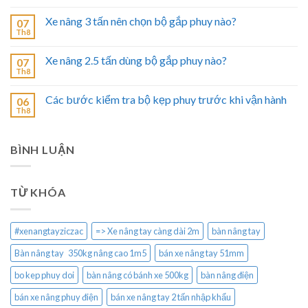
Xe nâng 3 tấn nên chọn bộ gắp phuy nào?
07
Th8
Xe nâng 2.5 tấn dùng bộ gắp phuy nào?
07
Th8
Các bước kiểm tra bộ kẹp phuy trước khi vận hành
06
Th8
BÌNH LUẬN
TỪ KHÓA
#xenangtayziczac
=> Xe nâng tay càng dài 2m
bàn nâng tay
Bàn nâng tay 350kg nâng cao 1m5
bán xe nâng tay 51mm
bo kep phuy doi
bàn nâng có bánh xe 500kg
bàn nâng điện
bán xe nâng phuy điện
bán xe nâng tay 2 tấn nhập khẩu