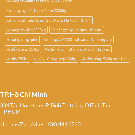
xe nâng tay niuli càng hẹp 540x1150mm
Xe nâng tay siêu thấp 51mm 2000kg
Xe nâng tay thấp 51mm 2000kg tại Hà Nội/TP.HCM
xe nâng tay đức 3500kg
Xe nâng thủy lực quay đổ phuy
xe nâng trung quốc
Xe nâng WP1000 mặt bàn chất lượng cao
xe đẩy 2 tầng 150kg
Xe đẩy 4 bánh 2 tầng 200kg chịu lực cao
xe đẩy 250kg
xe đẩy có lòng thép 300kg
Xe đẩy hàng 500kg mặt bàn
TP.Hồ Chí Minh
334 Tân Hoà Đông, P. Bình Trị Đông, Q.Bình Tân,
TP.HCM
Hotline/Zalo/Viber: 098.441.3730