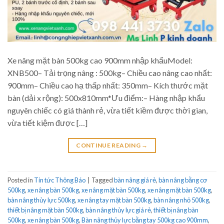
Xe nâng mặt bàn 500kg cao 900mm nhập khẩuModel:
XNB500– Tải trọng nâng : 500kg– Chiều cao nâng cao nhất:
900mm– Chiều cao hạ thấp nhất: 350mm– Kích thước mặt
bàn (dải x rộng): 500x810mm*Ưu điểm:– Hàng nhập khẩu
nguyên chiếc có giá thành rẻ, vừa tiết kiềm được thời gian,
vừa tiết kiệm được […]
CONTINUE READING
→
Posted in
Tin tức Thông Báo
|
Tagged
bàn nâng giá rẻ
,
bàn nâng bằng cơ
500kg
,
xe nâng bàn 500kg
,
xe nâng mặt bàn 500kg
,
xe nâng mặt bàn 500kg
,
bàn nâng thủy lực 500kg
,
xe nâng tay mặt bàn 500kg
,
bàn nâng nhỏ 500kg
,
thiết bị nâng mặt bàn 500kg
,
bàn nâng thủy lực giá rẻ
,
thiết bị nâng bàn
500kg
,
xe nâng bàn 500kg
,
Bàn nâng thủy lực bằng tay 500kg cao 900mm
,