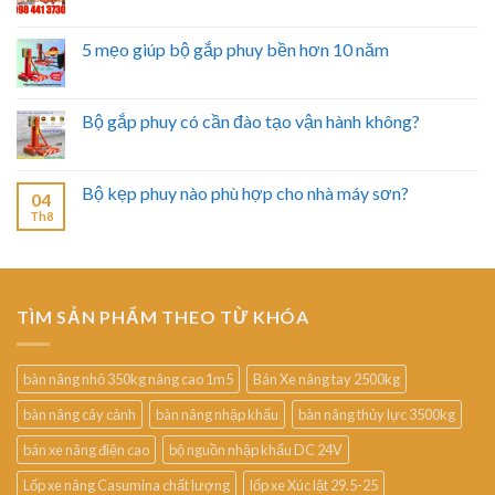
5 mẹo giúp bộ gắp phuy bền hơn 10 năm
Bộ gắp phuy có cần đào tạo vận hành không?
Bộ kẹp phuy nào phù hợp cho nhà máy sơn?
04
Th8
TÌM SẢN PHẨM THEO TỪ KHÓA
bàn nâng nhỏ 350kg nâng cao 1m5
Bán Xe nâng tay 2500kg
bàn nâng cây cảnh
bàn nâng nhập khẩu
bàn nâng thủy lực 3500kg
bán xe nâng điện cao
bộ nguồn nhập khẩu DC 24V
Lốp xe nâng Casumina chất lượng
lốp xe Xúc lật 29.5-25