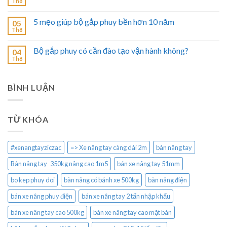
Th8
5 mẹo giúp bộ gắp phuy bền hơn 10 năm
05
Th8
Bộ gắp phuy có cần đào tạo vận hành không?
04
Th8
BÌNH LUẬN
TỪ KHÓA
#xenangtayziczac
=> Xe nâng tay càng dài 2m
bàn nâng tay
Bàn nâng tay 350kg nâng cao 1m5
bán xe nâng tay 51mm
bo kep phuy doi
bàn nâng có bánh xe 500kg
bàn nâng điện
bán xe nâng phuy điện
bán xe nâng tay 2 tấn nhập khẩu
bán xe nâng tay cao 500kg
bán xe nâng tay cao mặt bàn