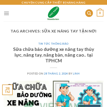
Skip
CHUYÊN CUNG CẤP THIẾT BỊ NÂNG HÀNG
to
0
content
TAG ARCHIVES:
SỮA XE NÂNG TAY TẬN NƠI
TIN TỨC THÔNG BÁO
Sữa chữa bảo dưỡng xe nâng tay thủy
lực, nâng tay, nâng bàn, nâng cao.. tại
TPHCM
POSTED ON
28 THÁNG 2, 2024
BY
LINH
28
Th2