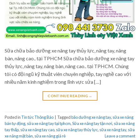
Sữa chữa bảo dưỡng xe nâng tay thủy lực, nâng tay, nâng
bàn, nâng cao.. tại TPHCM Sữa chữa bảo dưỡng xe nâng tay
thủy lực, nâng tay, nâng bàn, nâng cao.. tại TPHCM. Chúng
tôi có đội ngũ kỹ thuật viên chuyên nghiệp, tay nghề cao với
nhiều năm kinh nghiệm trong lĩnh vực sửa […]
CONTINUE READING
→
Posted in
Tin tức Thông Báo
|
Tagged
bão dưỡng xe nâng tay
,
sữa xe nâng
bán tự động
,
sữa xe nâng tay tại tphcm
,
Sữa xe nâng tay tận nơi
,
sữa xe nâng
tay thấp
,
sữa xe nâng tay cao
,
sữa xe nâng tay thủy lực
,
sữa xe nâng tay
,
sữa
xe nâng mặt bàn
,
sữa xe nâng giá rẻ
Leave a comment