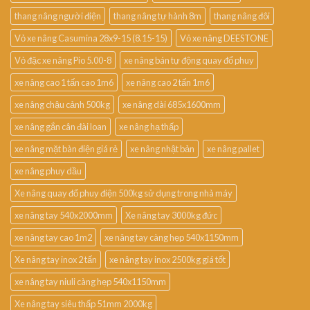
thang nâng người điện
thang nâng tự hành 8m
thang nâng đôi
Vỏ xe nâng Casumina 28x9-15 (8.15-15)
Vỏ xe nâng DEESTONE
Vỏ đặc xe nâng Pio 5.00-8
xe nâng bán tự động quay đổ phuy
xe nâng cao 1 tấn cao 1m6
xe nâng cao 2 tấn 1m6
xe nâng chậu cảnh 500kg
xe nâng dài 685x1600mm
xe nâng gắn cân đài loan
xe nâng hạ thấp
xe nâng mặt bàn điện giá rẻ
xe nâng nhật bản
xe nâng pallet
xe nâng phuy dầu
Xe nâng quay đổ phuy điện 500kg sử dụng trong nhà máy
xe nâng tay 540x2000mm
Xe nâng tay 3000kg đức
xe nâng tay cao 1m2
xe nâng tay càng hẹp 540x1150mm
Xe nâng tay inox 2 tấn
xe nâng tay inox 2500kg giá tốt
xe nâng tay niuli càng hẹp 540x1150mm
Xe nâng tay siêu thấp 51mm 2000kg