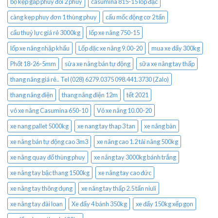
bộ kẹp gắp phuy đôi 2 phuy
casumina 815-15 lốp đặc
càng kẹp phuy đơn 1 thùng phuy
cẩu mốc động cơ 2 tấn
cẩu thuỷ lực giá rẻ 3000kg
lốp xe nâng 750-15
lốp xe nâng nhập khẩu
Lốp đặc xe nâng 9.00-20
mua xe đẩy 300kg
Phốt 18-26-5mm
sửa xe nâng bán tự động
sữa xe nâng tay thấp
thang nâng giá rẻ.. Tel (028) 6279.0375 098.441.3730 (Zalo)
thang nâng điện
thang nâng điện 12m
tết 2021
vỏ xe nâng Casumina 650-10
Vỏ xe nâng 10.00-20
xe nang pallet 5000kg
xe nang tay thap 3 tan
xe nâng bàn
xe nâng bán tự động cao 3m3
xe nâng cao 1.2 tải nâng 500kg
xe nâng quay đổ thùng phuy
xe nâng tay 3000kg bánh trắng
xe nâng tay bậc thang 1500kg
xe nâng tay cao đức
xe nâng tay thông dụng
xe nâng tay thấp 2.5 tấn niuli
xe nâng tay đài loan
Xe đẩy 4 bánh 350kg
xe đẩy 150kg xếp gọn