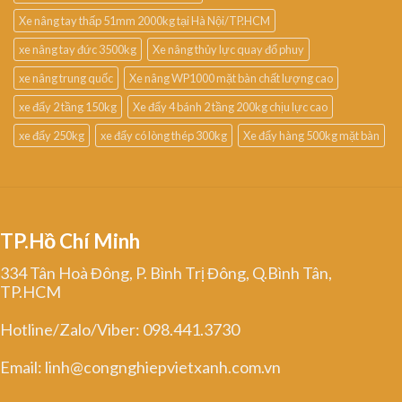
Xe nâng tay thấp 51mm 2000kg tại Hà Nội/TP.HCM
xe nâng tay đức 3500kg
Xe nâng thủy lực quay đổ phuy
xe nâng trung quốc
Xe nâng WP1000 mặt bàn chất lượng cao
xe đẩy 2 tầng 150kg
Xe đẩy 4 bánh 2 tầng 200kg chịu lực cao
xe đẩy 250kg
xe đẩy có lòng thép 300kg
Xe đẩy hàng 500kg mặt bàn
TP.Hồ Chí Minh
334 Tân Hoà Đông, P. Bình Trị Đông, Q.Bình Tân,
TP.HCM
Hotline/Zalo/Viber: 098.441.3730
Email: linh@congnghiepvietxanh.com.vn