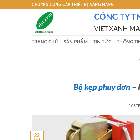
Skip
CHUYÊN CUNG CẤP THIẾT BỊ NÂNG HÀNG
to
CÔNG TY T
content
VIET XANH M
TRANG CHỦ
SẢN PHẨM
TIN TỨC
THÔNG TI
Bộ kẹp phuy đơn
– 
POST
22
Th3