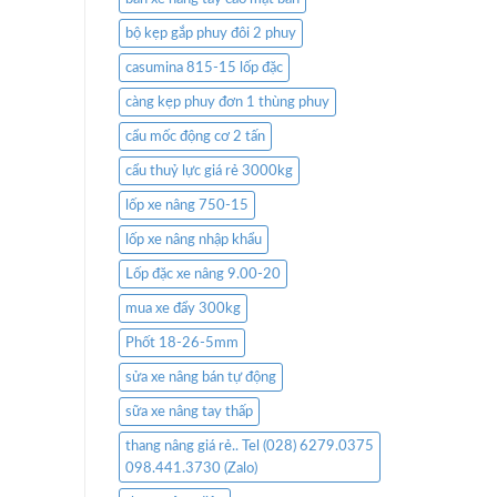
bộ kẹp gắp phuy đôi 2 phuy
casumina 815-15 lốp đặc
càng kẹp phuy đơn 1 thùng phuy
cẩu mốc động cơ 2 tấn
cẩu thuỷ lực giá rẻ 3000kg
lốp xe nâng 750-15
lốp xe nâng nhập khẩu
Lốp đặc xe nâng 9.00-20
mua xe đẩy 300kg
Phốt 18-26-5mm
sửa xe nâng bán tự động
sữa xe nâng tay thấp
thang nâng giá rẻ.. Tel (028) 6279.0375
098.441.3730 (Zalo)