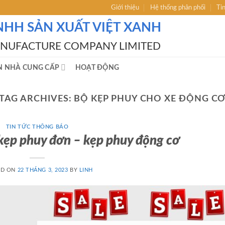
Giới thiệu
Hệ thống phân phối
Ti
NHH SẢN XUẤT VIỆT XANH
ANUFACTURE COMPANY LIMITED
N NHÀ CUNG CẤP
HOẠT ĐỘNG
TAG ARCHIVES:
BỘ KẸP PHUY CHO XE ĐỘNG C
TIN TỨC THÔNG BÁO
kẹp phuy đơn – kẹp phuy động cơ
ED ON
22 THÁNG 3, 2023
BY
LINH