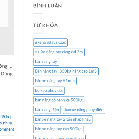
BÌNH LUẬN
TỪ KHÓA
#xenangtayziczac
=> Xe nâng tay càng dài 2m
bàn nâng tay
ng, ..
Bàn nâng tay 350kg nâng cao 1m5
– Dùng
bán xe nâng tay 51mm
bo kep phuy doi
bàn nâng có bánh xe 500kg
bàn nâng điện
bán xe nâng phuy điện
,
Bộ kẹp
bán xe nâng tay 2 tấn nhập khẩu
y nhựa
,
bán xe nâng tay cao 500kg
comment
bán xe nâng tay cao mặt bàn