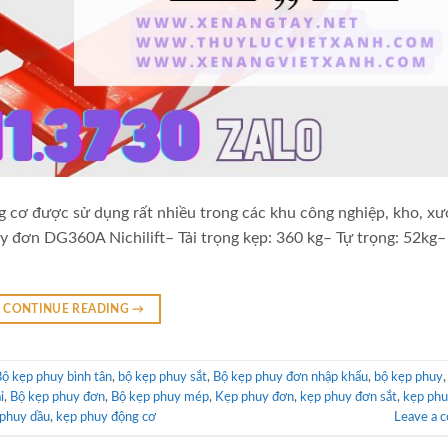
cơ được sử dụng rất nhiều trong các khu công nghiệp, kho, xưở
y đơn DG360A Nichilift– Tải trọng kẹp: 360 kg– Tự trọng: 52kg
CONTINUE READING
→
ộ kẹp phuy bình tân
,
bộ kẹp phuy sắt
,
Bộ kẹp phuy đơn nhập khẩu
,
bộ kẹp phuy
i
,
Bộ kẹp phuy đơn
,
Bộ kẹp phuy mép
,
Kẹp phuy đơn
,
kẹp phuy đơn sắt
,
kẹp phu
phuy dầu
,
kẹp phuy động cơ
Leave a 