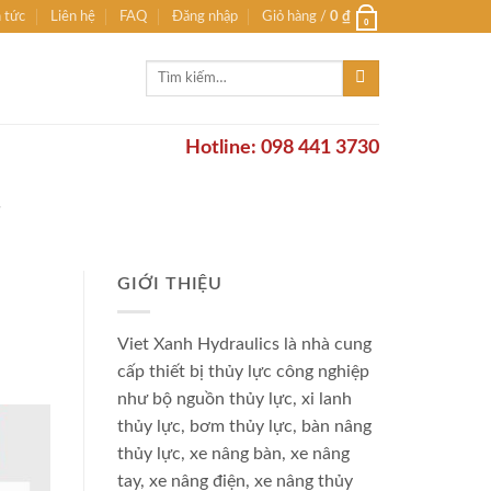
n tức
Liên hệ
FAQ
Đăng nhập
Giỏ hàng /
0
₫
0
Tìm
kiếm:
Hotline: 098 441 3730
Ơ
GIỚI THIỆU
Viet Xanh Hydraulics là nhà cung
cấp thiết bị thủy lực công nghiệp
như bộ nguồn thủy lực, xi lanh
thủy lực, bơm thủy lực, bàn nâng
thủy lực, xe nâng bàn, xe nâng
tay, xe nâng điện, xe nâng thủy