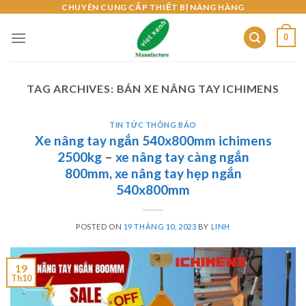
Skip
CHUYÊN CUNG CẤP THIẾT BỊ NÂNG HÀNG
to
0
content
TAG ARCHIVES:
BÁN XE NÂNG TAY ICHIMENS
TIN TỨC THÔNG BÁO
Xe nâng tay ngắn 540x800mm ichimens
2500kg
–
xe nâng tay càng ngắn
800mm
,
xe nâng tay hẹp ngắn
540x800mm
POSTED ON
19 THÁNG 10, 2023
BY
LINH
19
Th10