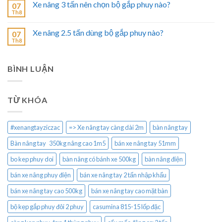
Xe nâng 3 tấn nên chọn bộ gắp phuy nào?
07
Th8
Xe nâng 2.5 tấn dùng bộ gắp phuy nào?
07
Th8
BÌNH LUẬN
TỪ KHÓA
#xenangtayziczac
=> Xe nâng tay càng dài 2m
bàn nâng tay
Bàn nâng tay 350kg nâng cao 1m5
bán xe nâng tay 51mm
bo kep phuy doi
bàn nâng có bánh xe 500kg
bàn nâng điện
bán xe nâng phuy điện
bán xe nâng tay 2 tấn nhập khẩu
bán xe nâng tay cao 500kg
bán xe nâng tay cao mặt bàn
bộ kẹp gắp phuy đôi 2 phuy
casumina 815-15 lốp đặc