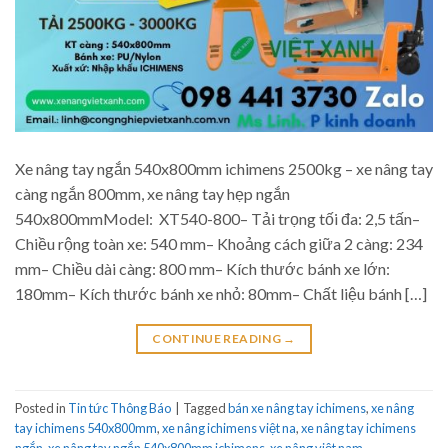
Xe nâng tay ngắn 540x800mm ichimens 2500kg – xe nâng tay
càng ngắn 800mm, xe nâng tay hẹp ngắn
540x800mmModel: XT540-800– Tải trọng tối đa: 2,5 tấn–
Chiều rộng toàn xe: 540 mm– Khoảng cách giữa 2 càng: 234
mm– Chiều dài càng: 800 mm– Kích thước bánh xe lớn:
180mm– Kích thước bánh xe nhỏ: 80mm– Chất liệu bánh […]
CONTINUE READING
→
Posted in
Tin tức Thông Báo
|
Tagged
bán xe nâng tay ichimens
,
xe nâng
tay ichimens 540x800mm
,
xe nâng ichimens việt na
,
xe nâng tay ichimens
ngắn
,
xe nâng tay ngắn 540x800mm ichimens
,
xe nâng việt nam