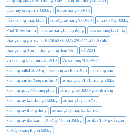
càng kẹp phuy đơn 1 thùng phuy
cẩu mốc động cơ 2 tấn
cẩu thuỷ lực giá rẻ 3000kg
lốp xe nâng 750-15
lốp xe nâng nhập khẩu
Lốp đặc xe nâng 9.00-20
mua xe đẩy 300kg
Phốt 18-26-5mm
sửa xe nâng bán tự động
sữa xe nâng tay thấp
thang nâng giá rẻ.. Tel (028) 6279.0375 098.441.3730 (Zalo)
thang nâng điện
thang nâng điện 12m
tết 2021
vỏ xe nâng Casumina 650-10
Vỏ xe nâng 10.00-20
xe nang pallet 5000kg
xe nang tay thap 3 tan
xe nâng bàn
xe nâng bán tự động cao 3m3
xe nâng cao 1.2 tải nâng 500kg
xe nâng quay đổ thùng phuy
xe nâng tay 3000kg bánh trắng
xe nâng tay bậc thang 1500kg
xe nâng tay cao đức
xe nâng tay thông dụng
xe nâng tay thấp 2.5 tấn niuli
xe nâng tay đài loan
Xe đẩy 4 bánh 350kg
xe đẩy 150kg xếp gọn
xe đẩy phong thạnh 600kg