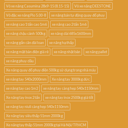
Vỏ xe nâng Casumina 28x9-15 (8.15-15)
Vỏ xe nâng DEESTONE
Vỏ đặc xe nâng Pio 5.00-8
xe nâng bán tự động quay đổ phuy
xe nâng cao 1 tấn cao 1m6
xe nâng cao 2 tấn 1m6
xe nâng chậu cảnh 500kg
xe nâng dài 685x1600mm
xe nâng gắn cân đài loan
xe nâng hạ thấp
xe nâng mặt bàn điện giá rẻ
xe nâng nhật bản
xe nâng pallet
xe nâng phuy dầu
Xe nâng quay đổ phuy điện 500kg sử dụng trong nhà máy
xe nâng tay 540x2000mm
Xe nâng tay 3000kg đức
xe nâng tay cao 1m2
xe nâng tay càng hẹp 540x1150mm
Xe nâng tay inox 2 tấn
xe nâng tay inox 2500kg giá tốt
xe nâng tay niuli càng hẹp 540x1150mm
Xe nâng tay siêu thấp 51mm 2000kg
Xe nâng tay thấp 51mm 2000kg tại Hà Nội/TP.HCM