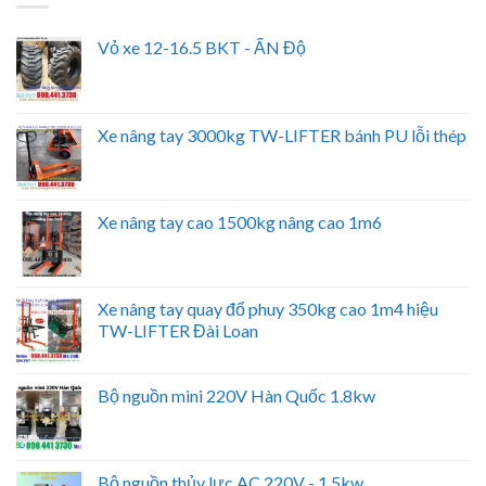
Vỏ xe 12-16.5 BKT - ẤN Độ
Xe nâng tay 3000kg TW-LIFTER bánh PU lỗi thép
Xe nâng tay cao 1500kg nâng cao 1m6
Xe nâng tay quay đổ phuy 350kg cao 1m4 hiệu
TW-LIFTER Đài Loan
Bộ nguồn mini 220V Hàn Quốc 1.8kw
Bộ nguồn thủy lực AC 220V - 1.5kw