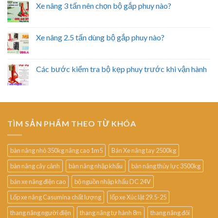
Xe nâng 3 tấn nên chọn bộ gắp phuy nào?
Xe nâng 2.5 tấn dùng bộ gắp phuy nào?
Các bước kiểm tra bộ kẹp phuy trước khi vận hành
TÌM SẢN PHẨM THEO TỪ KHÓA
bàn nâng nhỏ 350kg nâng cao 1m5
Bán Xe nâng tay 2500kg
bàn nâng cây cảnh
bàn nâng nhập khẩu
bàn nâng thủy lực 3500kg
bán xe nâng điện cao
bộ nguồn nhập khẩu DC 24V
Lốp xe nâng Casumina chất lượng
lốp xe Xúc lật 29.5-25
thang nâng người điện
thang nâng tự hành 8m
thang nâng đôi