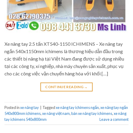
Xe nâng tay 2.5 tấn XT540-1150 ICHIMENS – Xe nâng tay
ngắn 540x1150mm ichimens là thương hiệu dẫn đầu trong
các thiết bị nâng hạ tại Việt Nam đang được sử dụng nhiều
tại các công ty, xí nghiệp, nhà máy chuyên sản xuất, phục vụ
cho các công việc vận chuyển hàng hóa với khối […]
CONTINUE READING
→
Posted in
xe nâng tay
|
Tagged
xe nâng tay ichimens ngắn
,
xe nâng tay ngắn
540x800mm ichimens
,
xe nâng việt nam
,
bán xe nâng tay ichimens
,
xe nâng
tay ichimens 540x800mm
Leave a comment