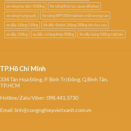
xe nâng tay đức 3500kg
Xe nâng thủy lực quay đổ phuy
xe nâng trung quốc
Xe nâng WP1000 mặt bàn chất lượng cao
xe đẩy 2 tầng 150kg
Xe đẩy 4 bánh 2 tầng 200kg chịu lực cao
xe đẩy 250kg
xe đẩy có lòng thép 300kg
Xe đẩy hàng 500kg mặt bàn
TP.Hồ Chí Minh
334 Tân Hoà Đông, P. Bình Trị Đông, Q.Bình Tân,
TP.HCM
Hotline/Zalo/Viber: 098.441.3730
Email: linh@congnghiepvietxanh.com.vn