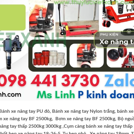
 Bánh xe nâng tay PU đỏ, Bánh xe nâng tay Nylon trắng, bánh x
 xe nâng tay BF 2500kg, Bơm xe nâng tay BF 2500kg, Bộ ngu
âng tay thấp 2500kg 3000kg ,Cụm càng bánh xe nâng tay thấp
hốt ben xe nâng tay 18-26-5 ,Ty ben nhỏ, Xe nâng tay 18mm ,