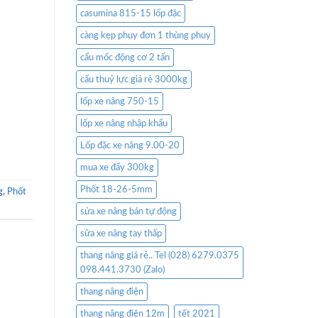
casumina 815-15 lốp đặc
càng kẹp phuy đơn 1 thùng phuy
cẩu mốc động cơ 2 tấn
cẩu thuỷ lực giá rẻ 3000kg
lốp xe nâng 750-15
lốp xe nâng nhập khẩu
Lốp đặc xe nâng 9.00-20
mua xe đẩy 300kg
Phốt 18-26-5mm
g
,
Phốt
sửa xe nâng bán tự động
sữa xe nâng tay thấp
thang nâng giá rẻ.. Tel (028) 6279.0375
098.441.3730 (Zalo)
thang nâng điện
thang nâng điện 12m
tết 2021