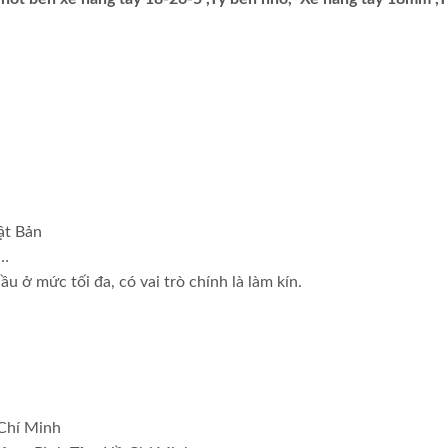
ật Bản
,…
ầu ở mức tối đa, có vai trò chính là làm kín.
 Chí Minh