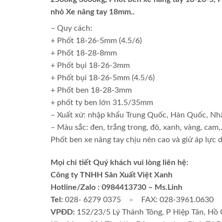
nhỏ Xe nâng tay 18mm..
– Quy cách:
+ Phốt 18-26-5mm (4.5/6)
+ Phốt 18-28-8mm
+ Phốt bụi 18-26-3mm
+ Phốt bụi 18-26-5mm (4.5/6)
+ Phốt ben 18-28-3mm
+ phốt ty ben lớn 31.5/35mm
– Xuất xứ: nhập khẩu Trung Quốc, Hàn Quốc, Nh
– Màu sắc: đen, trắng trong, đỏ, xanh, vàng, cam
Phốt ben xe nâng tay chịu nén cao và giữ áp lực d
Mọi chi tiết Quý khách vui lòng liên hệ:
Công ty TNHH Sản Xuất Việt Xanh
Hotline/Zalo : 0984413730 – Ms.Linh
Tel:
028- 6279 0375 – FAX: 028-3961.0630
VPĐD:
152/23/5 Lý Thánh Tông, P Hiệp Tân, Hồ