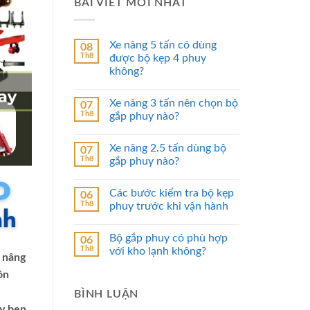
BÀI VIẾT MỚI NHẤT
Xe nâng 5 tấn có dùng
08
Th8
được bộ kẹp 4 phuy
không?
Xe nâng 3 tấn nên chọn bộ
07
Th8
gắp phuy nào?
Xe nâng 2.5 tấn dùng bộ
07
Th8
gắp phuy nào?
Các bước kiểm tra bộ kẹp
06
Th8
phuy trước khi vận hành
Bộ gắp phuy có phù hợp
06
Th8
với kho lạnh không?
e nâng
ồn
BÌNH LUẬN
Ty ben