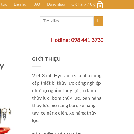
n tức
Liên hệ
FAQ
Đăng nhập
Giỏ hàng /
0
₫
0
Tìm
kiếm:
Hotline: 098 441 3730
GIỚI THIỆU
ay
Viet Xanh Hydraulics là nhà cung
cấp thiết bị thủy lực công nghiệp
như bộ nguồn thủy lực, xi lanh
thủy lực, bơm thủy lực, bàn nâng
thủy lực, xe nâng bàn, xe nâng
tay, xe nâng điện, xe nâng thủy
lực.