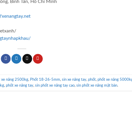
ông, Bình Tân, Hồ Chí Minh
//xenangtay.net
ietxanh/
gtaynhapkhau/
t xe nâng 2500kg
,
Phốt 18-26-5mm
,
sin xe nâng tay
,
phốt
,
phốt xe nâng 5000k
0kg
,
phốt xe nâng tay
,
sin phốt xe nâng tay cao
,
sin phốt xe nâng mặt bàn
.