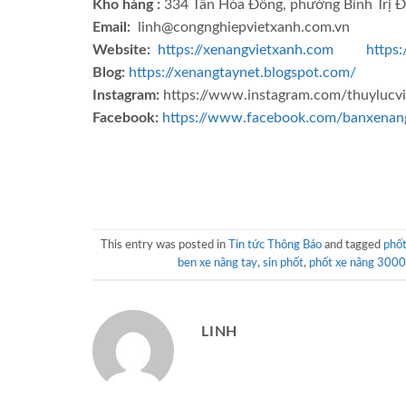
Kho hàng :
334 Tân Hòa Đông, phường Bình Trị Đ
Email:
linh@congnghiepvietxanh.com.vn
Website:
https://xenangvietxanh.com
https:
Blog:
https://xenangtaynet.blogspot.com/
Instagram:
https://www.instagram.com/thuylucv
Facebook:
https://www.facebook.com/banxenan
This entry was posted in
Tin tức Thông Báo
and tagged
phố
ben xe nâng tay
,
sin phốt
,
phốt xe nâng 300
LINH