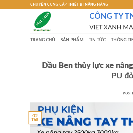
Skip
CHUYÊN CUNG CẤP THIẾT BỊ NÂNG HÀNG
to
CÔNG TY T
content
VIET XANH M
TRANG CHỦ
SẢN PHẨM
TIN TỨC
THÔNG TI
Đầu Ben thủy lực xe nân
PU đỏ
POST
02
Th8