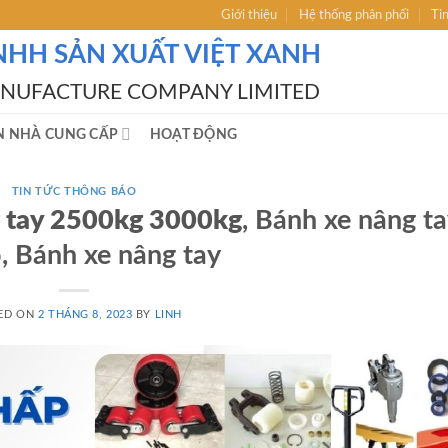
Giới thiệu
Hệ thống phân phối
Ti
NHH SẢN XUẤT VIỆT XANH
ANUFACTURE COMPANY LIMITED
N NHÀ CUNG CẤP
HOẠT ĐỘNG
TIN TỨC THÔNG BÁO
g tay 2500kg 3000kg
, Bánh xe nâng t
, Bánh xe nâng tay
ED ON
2 THÁNG 8, 2023
BY
LINH