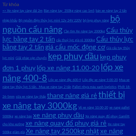
Từ khóa
=> Xe nâng tay càng dài 2m
Bàn nâng tay 350kg nâng cao 1m5
bán xe nâng tay 2 tấn
bộ
nhập khẩu
Bộ nguồn điện thủy lực mini 12v 24V 220V
bộ kẹp phuy nâng
nguồn cẩu nâng
Cẩu thủy
Cần tìm Xe nâng tay 2000kg
lực bằng tay 2 tấn
Cẩu thủy lực
cẩu thuỷ lực giá rẻ 3000kg
bằng tay 2 tấn
giá cẩu mốc động cơ
Giá cẩu tay thủy
kẹp phuy dầu
kẹp phuy
lực mini
Giải pháp vận chuyển
lốp xe
đơn 1 phuy
lốp xe nâng 11.00-20
nâng 400-8
Lốp xe nâng đặc 600-9
Lốp đặc xe nâng 9.00-20
Mua xe
nâng tay thủy lực 5 tấn. Mua xe nâng tay 2 tấn
Pallet nhựa màu xanh logistics
Phốt 18-
thiết bị
thang nâng giá rẻ
26-5mm
sữa xe nâng tay thấp
xe nâng tay 3000kg
Vỏ xe nâng 10.00-20
xe nang pallet
xe nâng phuy dầu
5000kg
xe nâng bàn
Xe nâng quay đổ phuy Gamlift
xe nâng quay đổ phuy giá rẻ
cho kho xưởng
Xe nâng tay
Xe nâng tay 2500kg nhật
xe nâng
500kg giảm giá