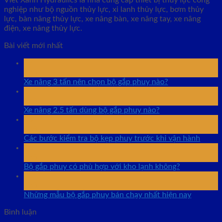
nghiệp như bộ nguồn thủy lực, xi lanh thủy lực, bơm thủy
lực, bàn nâng thủy lực, xe nâng bàn, xe nâng tay, xe nâng
điện, xe nâng thủy lực.
Bài viết mới nhất
07
Th8
Xe nâng 3 tấn nên chọn bộ gắp phuy nào?
07
Th8
Xe nâng 2.5 tấn dùng bộ gắp phuy nào?
06
Th8
Các bước kiểm tra bộ kẹp phuy trước khi vận hành
06
Th8
Bộ gắp phuy có phù hợp với kho lạnh không?
05
Th8
Những mẫu bộ gắp phuy bán chạy nhất hiện nay
Bình luận