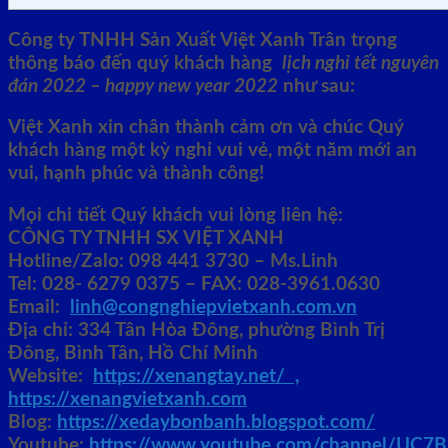
Công ty TNHH Sản Xuất Việt Xanh
Trân trọng
thông báo đến quý khách hàng
lịch nghỉ tết nguyên
đán 2022 – happy new year 2022
như sau:
Việt Xanh
xin chân thành cảm ơn và chúc Quý
khách hàng một kỳ nghỉ vui vẻ, một năm mới an
vui, hạnh phúc và thành công!
Mọi chi tiết Quý khách vui lòng liên hệ:
CÔNG TY TNHH SX VIỆT XANH
Hotline/Zalo: 098 441 3730 – Ms.Linh
Tel: 028- 6279 0375 – FAX: 028-3961.0630
Email:
linh@congnghiepvietxanh.com.vn
Địa chỉ: 334 Tân Hòa Đông, phường Bình Trị
Đông, Bình Tân, Hồ Chí Minh
Website:
https://xenangtay.net/ ,
https://xenangvietxanh.com
Blog:
https://xedaybonbanh.blogspot.com/
Youtube:
https://www.youtube.com/channel/U