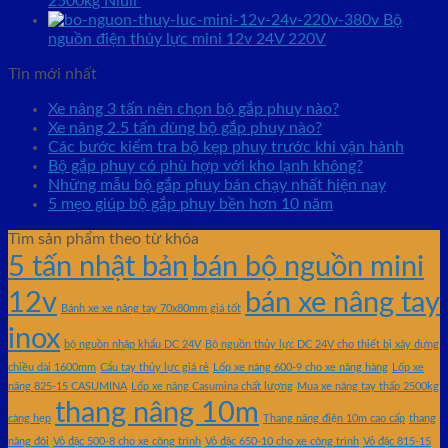
2500kg Niuli
Bộ
nguồn điện thủy lực mini 12v 24V 220V
Tin mới nhất
Xe nâng 3 tấn nên chọn bộ gắp phuy nào?
Xe nâng 2.5 tấn dùng bộ gắp phuy nào?
Các bước kiểm tra bộ kẹp phuy trước khi vận hành
Bộ gắp phuy có phù hợp với kho lạnh không?
Những mẫu bộ gắp phuy bán chạy nhất hiện nay
5 mẹo giúp bộ gắp phuy bền hơn 10 năm
Tìm sản phẩm theo từ khóa
5 tấn nhật bản
bán bộ nguồn mini
12v
bán xe nâng tay
Bánh xe xe nâng tay 70x80mm giá tốt
inox
bộ nguồn nhập khẩu DC 24V
Bộ nguồn thủy lực DC 24V cho thiết bị xây dựng
chiều dài 1600mm
Cẩu tay thủy lực giá rẻ
Lốp xe nâng 600-9 cho xe nâng hàng
Lốp xe
nâng 825-15 CASUMINA
Lốp xe nâng Casumina chất lượng
Mua xe nâng tay thấp 2500kg
thang nâng 10m
càng hẹp
Thang nâng điện 10m cao cấp
thang
nâng đôi
Vỏ đặc 500-8 cho xe công trình
Vỏ đặc 650-10 cho xe công trình
Vỏ đặc 815-15