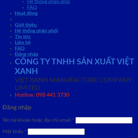
Hệ thống phân phối
FAQ
Hoạt động
Giới thiệu
Hệ thống phân phối
Tin tức
Liên hệ
FAQ
Đăng nhập
CÔNG TY TNHH SẢN XUẤT VIỆT
XANH
VIET XANH MANUFACTURE COMPANY
LIMITED
Hotline: 098 441 3730
Đăng nhập
Tên tài khoản hoặc địa chỉ email
*
Mật khẩu
*