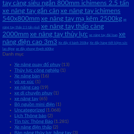
tay càng siêu ngắn 800mm ichimens 2.5 tấn
xe nâng tay gắn cân
xe nâng tay ichimens
540x800mm
xe nâng tay mạ kẽm 2500kg
xe
xe nâng tay thấp càng
nâng tay thấp 2.5 tấn niuli
2000mm
xe nâng tay thủy lực
xe
xe nâng tay đài loan
nâng điện cao 3m3
Xe đẩy 4 bánh 350kg
Xe đẩy hàng tiết kiệm sức
lao động
xe đẩy phong thạnh 600kg
Danh mục
Xe nâng quay đổ phuy
(13)
Thủy lực công nghiệp
(1)
Xe nâng bàn
(16)
vỏ xe xúc
(1)
xe nâng cao
(19)
xe di chuyển phuy
(1)
xe nâng tay
(65)
Bộ nguồn mini điện
(1)
Uncategorized
(1.068)
Lịch Thông báo
(2)
Tin tức Thông Báo
(1.281)
Xe nâng điện thấp
(2)
Bàn nâng thủy lực bằng tay
(3)