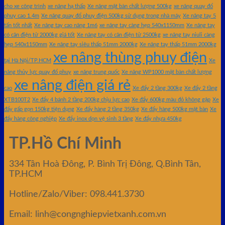
cho xe công trình
xe nâng hạ thấp
Xe nâng mặt bàn chất lượng 500kg
xe nâng quay đổ
phuy cao 1.4m
Xe nâng quay đổ phuy điện 500kg sử dụng trong nhà máy
Xe nâng tay 5
tấn tốt nhất
Xe nâng tay cao nâng 1m6
xe nâng tay càng hẹp 540x1150mm
Xe nâng tay
có cân điện tử 2000kg giá tốt
Xe nâng tay có cân điện tử 2500kg
xe nâng tay niuli càng
hẹp 540x1150mm
Xe nâng tay siêu thấp 51mm 2000kg
Xe nâng tay thấp 51mm 2000kg
xe nâng thùng phuy điện
tại Hà Nội/TP.HCM
Xe
nâng thủy lực quay đổ phuy
xe nâng trung quốc
Xe nâng WP1000 mặt bàn chất lượng
xe nâng điện giá rẻ
cao
Xe đẩy 2 tầng 300kg
Xe đẩy 2 tầng
XTB100T2
Xe đẩy 4 bánh 2 tầng 200kg chịu lực cao
Xe đẩy 600kg màu đỏ không gập
Xe
đẩy gấp gọn 150kg tiện dụng
Xe đẩy hàng 2 tầng 350kg
Xe đẩy hàng 500kg mặt bàn
Xe
đẩy hàng công nghiệp
Xe đẩy inox dọn vệ sinh 3 tầng
Xe đẩy nhựa 450kg
TP.Hồ Chí Minh
334 Tân Hoà Đông, P. Bình Trị Đông, Q.Bình Tân,
TP.HCM
Hotline/Zalo/Viber: 098.441.3730
Email: linh@congnghiepvietxanh.com.vn