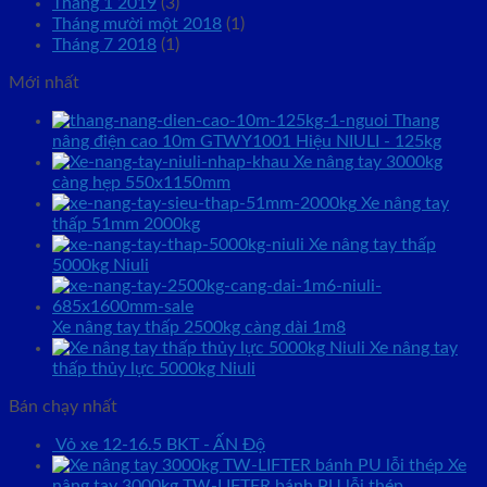
Tháng 1 2019
(3)
Tháng mười một 2018
(1)
Tháng 7 2018
(1)
Mới nhất
Thang
nâng điện cao 10m GTWY1001 Hiệu NIULI - 125kg
Xe nâng tay 3000kg
càng hẹp 550x1150mm
Xe nâng tay
thấp 51mm 2000kg
Xe nâng tay thấp
5000kg Niuli
Xe nâng tay thấp 2500kg càng dài 1m8
Xe nâng tay
thấp thủy lực 5000kg Niuli
Bán chạy nhất
Vỏ xe 12-16.5 BKT - ẤN Độ
Xe
nâng tay 3000kg TW-LIFTER bánh PU lỗi thép