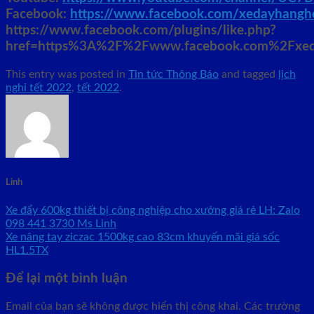
Facebook:
https://www.facebook.com/xedayhangh
https://www.facebook.com/plugins/like.php?
href=https%3A%2F%2Fwww.facebook.com%2Fxeday
This entry was posted in
Tin tức Thông Báo
and tagged
lịch
nghỉ tết 2022
,
tết 2022
.
Linh
Xe đẩy 600kg thiết bị công nghiệp cho xưởng giá rẻ LH: Zalo
098 441 3730 Ms Linh
Xe nâng tay ziczac 1500kg cao 83cm khuyến mãi giá sốc
HL1.5TX
Để lại một bình luận
Email của bạn sẽ không được hiển thị công khai.
Các trường