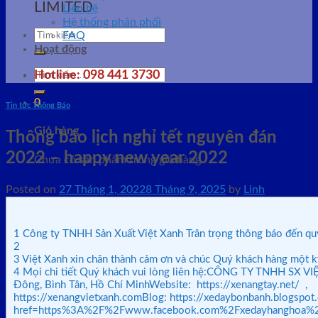
LIMITED
Liên hệ
Hệ thống phân phối
Tìm
FAQ
kiếm:
Hoạt động
Tìm
Hotline: 098 441 3730
kiếm:
0
Tin tức Thông Báo
Giỏ hàng
Thông báo lịch nghỉ tết nguyên đán
2022 – happy new year 2022
Chưa có sản phẩm trong giỏ hàng.
Posted on
27 Tháng 1, 2022
8 Tháng 9, 2025
by
Linh
1
Công ty TNHH Sản Xuất Việt Xanh Trân trọng thông báo đến qu
2
3
Việt Xanh xin chân thành cảm ơn và chúc Quý khách hàng một kỳ
4
Mọi chi tiết Quý khách vui lòng liên hệ:CÔNG TY TNHH SX V
Đông, Bình Tân, Hồ Chí MinhWebsite: https://xenangtay.net/ ,
https://xenangvietxanh.comBlog: https://xedaybonbanh.blog
href=https%3A%2F%2Fwww.facebook.com%2Fxedayhanghoa%2F&