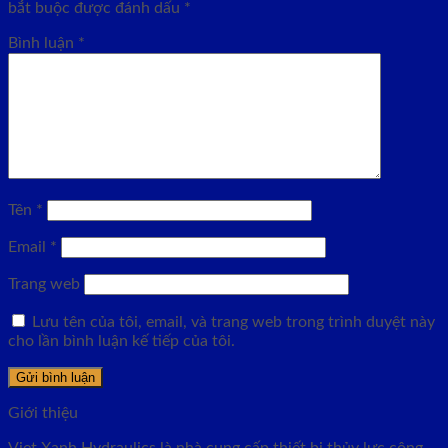
bắt buộc được đánh dấu
*
Bình luận
*
Tên
*
Email
*
Trang web
Lưu tên của tôi, email, và trang web trong trình duyệt này
cho lần bình luận kế tiếp của tôi.
Giới thiệu
Viet Xanh Hydraulics là nhà cung cấp thiết bị thủy lực công