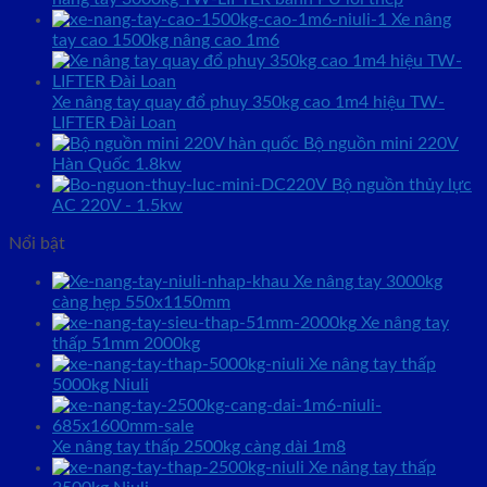
Xe nâng
tay cao 1500kg nâng cao 1m6
Xe nâng tay quay đổ phuy 350kg cao 1m4 hiệu TW-
LIFTER Đài Loan
Bộ nguồn mini 220V
Hàn Quốc 1.8kw
Bộ nguồn thủy lực
AC 220V - 1.5kw
Nổi bật
Xe nâng tay 3000kg
càng hẹp 550x1150mm
Xe nâng tay
thấp 51mm 2000kg
Xe nâng tay thấp
5000kg Niuli
Xe nâng tay thấp 2500kg càng dài 1m8
Xe nâng tay thấp