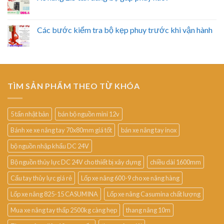
Các bước kiểm tra bộ kẹp phuy trước khi vận hành
TÌM SẢN PHẨM THEO TỪ KHÓA
5 tấn nhật bản
bán bộ nguồn mini 12v
Bánh xe xe nâng tay 70x80mm giá tốt
bán xe nâng tay inox
bộ nguồn nhập khẩu DC 24V
Bộ nguồn thủy lực DC 24V cho thiết bị xây dựng
chiều dài 1600mm
Cẩu tay thủy lực giá rẻ
Lốp xe nâng 600-9 cho xe nâng hàng
Lốp xe nâng 825-15 CASUMINA
Lốp xe nâng Casumina chất lượng
Mua xe nâng tay thấp 2500kg càng hẹp
thang nâng 10m