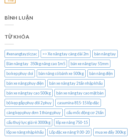
Th8
BÌNH LUẬN
TỪ KHÓA
#xenangtayziczac
=> Xe nâng tay càng dài 2m
bàn nâng tay
Bàn nâng tay 350kg nâng cao 1m5
bán xe nâng tay 51mm
bo kep phuy doi
bàn nâng có bánh xe 500kg
bàn nâng điện
bán xe nâng phuy điện
bán xe nâng tay 2 tấn nhập khẩu
bán xe nâng tay cao 500kg
bán xe nâng tay cao mặt bàn
bộ kẹp gắp phuy đôi 2 phuy
casumina 815-15 lốp đặc
càng kẹp phuy đơn 1 thùng phuy
cẩu mốc động cơ 2 tấn
cẩu thuỷ lực giá rẻ 3000kg
lốp xe nâng 750-15
lốp xe nâng nhập khẩu
Lốp đặc xe nâng 9.00-20
mua xe đẩy 300kg