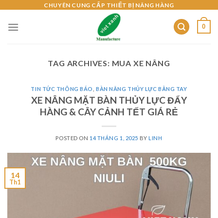
Skip
CHUYÊN CUNG CẤP THIẾT BỊ NÂNG HÀNG
to
0
content
TAG ARCHIVES:
MUA XE NÂNG
TIN TỨC THÔNG BÁO
,
BÀN NÂNG THỦY LỰC BẰNG TAY
XE NÂNG MẶT BÀN THỦY LỰC ĐẨY
HÀNG & CÂY CẢNH TẾT GIÁ RẺ
POSTED ON
14 THÁNG 1, 2025
BY
LINH
14
Th1