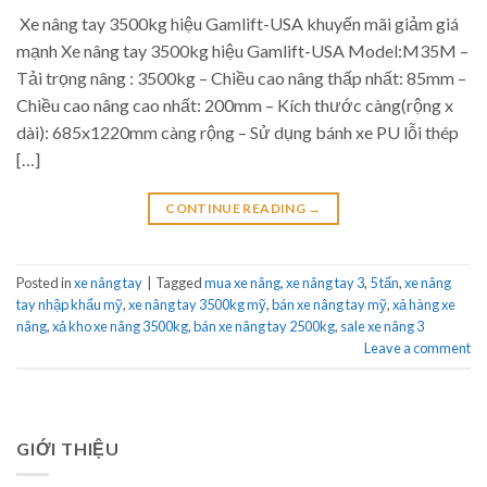
Xe nâng tay 3500kg hiệu Gamlift-USA khuyến mãi giảm giá
mạnh Xe nâng tay 3500kg hiệu Gamlift-USA Model:M35M –
Tải trọng nâng : 3500kg – Chiều cao nâng thấp nhất: 85mm –
Chiều cao nâng cao nhất: 200mm – Kích thước càng(rộng x
dài): 685x1220mm càng rộng – Sử dụng bánh xe PU lỗi thép
[…]
CONTINUE READING
→
Posted in
xe nâng tay
|
Tagged
mua xe nâng
,
xe nâng tay 3
,
5 tấn
,
xe nâng
tay nhập khẩu mỹ
,
xe nâng tay 3500kg mỹ
,
bán xe nâng tay mỹ
,
xả hàng xe
nâng
,
xả kho xe nâng 3500kg
,
bán xe nâng tay 2500kg
,
sale xe nâng 3
Leave a comment
GIỚI THIỆU