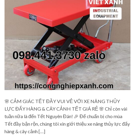
🌸 CẢM GIÁC TẾT ĐẦY VUI VẺ VỚI XE NÂNG THỦY
LỰC ĐẨY HÀNG & CÂY CẢNH TẾT GIÁ RẺ 🌸 Chỉ còn vài
tuần nữa là đến Tết Nguyên Đán! 🎉 Để chuẩn bị cho mùa
Tết đầy bận rộn, chúng tôi xin giới thiệu xe nâng thủy lực đẩy
hàng & cây cảnh […]