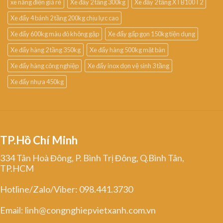
xe nâng điện giá rẻ
Xe đẩy 2 tầng 300kg
Xe đẩy 2 tầng XTB100T2
Xe đẩy 4 bánh 2 tầng 200kg chịu lực cao
Xe đẩy 600kg màu đỏ không gập
Xe đẩy gấp gọn 150kg tiện dụng
Xe đẩy hàng 2 tầng 350kg
Xe đẩy hàng 500kg mặt bàn
Xe đẩy hàng công nghiệp
Xe đẩy inox dọn vệ sinh 3 tầng
Xe đẩy nhựa 450kg
TP.Hồ Chí Minh
334 Tân Hoà Đông, P. Bình Trị Đông, Q.Bình Tân,
TP.HCM
Hotline/Zalo/Viber: 098.441.3730
Email: linh@congnghiepvietxanh.com.vn