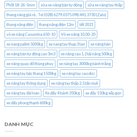
Phốt 18-26-5mm
sửa xe nâng bán tự động
sữa xe nâng tay thấp
thang nâng giá rẻ.. Tel (028) 6279.0375 098.441.3730 (Zalo)
thang nâng điện
thang nâng điện 12m
tết 2021
vỏ xe nâng Casumina 650-10
Vỏ xe nâng 10.00-20
xe nang pallet 5000kg
xe nang tay thap 3 tan
xe nâng bàn
xe nâng bán tự động cao 3m3
xe nâng cao 1.2 tải nâng 500kg
xe nâng quay đổ thùng phuy
xe nâng tay 3000kg bánh trắng
xe nâng tay bậc thang 1500kg
xe nâng tay cao đức
xe nâng tay thông dụng
xe nâng tay thấp 2.5 tấn niuli
xe nâng tay đài loan
Xe đẩy 4 bánh 350kg
xe đẩy 150kg xếp gọn
xe đẩy phong thạnh 600kg
DANH MỤC