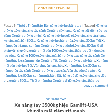
CONTINUE READING
→
Posted in
Tin tức Thông Báo
,
Bàn nâng thủy lực bằng tay
|
Tagged
Nâng hạ
thủy lực
,
Xe nâng cho cây cảnh
,
Xe nâng đẩy hàng
,
Xe nâng tiết kiệm sức lao
động
,
Xe nâng thủy lực mini
,
Xe nâng thủy lực giá rẻ
,
Xe nâng cho cửa hàng
,
xe nâng mặt bàn 800kg
,
Xe nâng thủy lực hàng hóa
,
Xe nâng 300kg
,
Tết Xe
nâng siêu thị
,
mua xe nâng
,
Xe nâng thủy lực tiện lợi
,
Xe nâng 800kg
,
Giải
pháp vận chuyển
,
xe nâng mặt bàn 1000kg
,
Xe nâng thủy lực tiết kiệm sức
lao động
,
Xe nâng 1000kg
,
Xe nâng mặt bàn thủy lực
,
xe nâng cây cảnh
,
Xe
nâng thủy lực công nghiệp
,
Xe nâng Tết
,
Xe nâng thủy lực đẩy hàng
,
Xe nâng
mặt bàn thủy lực Tết
,
Vận chuyển hàng hóa
,
Xe nâng thủy lực 300kg
,
xe
nâng chậu cây cảnh
,
Xe nâng thủy lực cao cấp
,
Vận chuyển cây cảnh
,
Xe
nâng thủy lực 500kg
,
xe nâng mặt bàn
,
Đẩy hàng dễ dàng
,
Xe nâng cho siêu
thị
,
xe nâng 500kg
,
Thiết bị nâng hạ
,
Xe nâng di động
,
Xe nâng thủy lực
Leave a comment
XE NÂNG TAY
Xe nâng tay 3500kg hiệu Gamlift-USA
khuyến mãi giảm giá mạnh