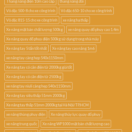
Thang nâng điện 10m cao cấp
thang nâng đôi
Vỏ đặc 500-8 cho xe công trình
Vỏ đặc 650-10 cho xe công trình
Vỏ đặc 815-15 cho xe công trình
xe nâng hạ thấp
Xe nâng mặt bàn chất lượng 500kg
xe nâng quay đổ phuy cao 1.4m
Xe nâng quay đổ phuy điện 500kg sử dụng trong nhà máy
Xe nâng tay 5 tấn tốt nhất
Xe nâng tay cao nâng 1m6
xe nâng tay càng hẹp 540x1150mm
Xe nâng tay có cân điện tử 2000kg giá tốt
Xe nâng tay có cân điện tử 2500kg
xe nâng tay niuli càng hẹp 540x1150mm
Xe nâng tay siêu thấp 51mm 2000kg
Xe nâng tay thấp 51mm 2000kg tại Hà Nội/TP.HCM
xe nâng thùng phuy điện
Xe nâng thủy lực quay đổ phuy
xe nâng trung quốc
Xe nâng WP1000 mặt bàn chất lượng cao