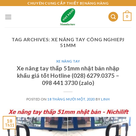
Skip
CHUYÊN CUNG CẤP THIẾT BỊ NÂNG HÀNG
to
0
content
TAG ARCHIVES:
XE NÂNG TAY CÔNG NGHIEPJ
51MM
XE NÂNG TAY
Xe nâng tay thấp 51mm nhật bản nhập
khẩu giá tốt Hotline (028) 6279.0375 –
098 441 3730 (zalo)
POSTED ON
18 THÁNG MƯỜI MỘT, 2020
BY
LINH
18
Th11