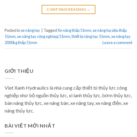
CONTINUE READING
→
Posted in
xe nâng tay
|
Tagged
Xe nâng thấp 51mm
,
xe nâng hạ siệu thấp
51mm
,
xe nâng tay công nghiepj 51mm
,
thiết bị nâng tay 51mm
,
xe nâng tay
2000kg thấp 51mm
Leave a comment
GIỚI THIỆU
Viet Xanh Hydraulics là nhà cung cấp thiết bị thủy lực công
nghiệp như bộ nguồn thủy lực, xi lanh thủy lực, bơm thủy lực,
bàn nâng thủy lực, xe nâng bàn, xe nâng tay, xe nâng điện, xe
nâng thủy lực.
BÀI VIẾT MỚI NHẤT