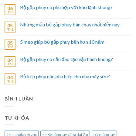
Bộ gắp phuy có phù hợp với kho lạnh không?
06
Th8
Những mẫu bộ gắp phuy bán chạy nhất hiện nay
05
Th8
5 mẹo giúp bộ gắp phuy bền hơn 10 năm
05
Th8
Bộ gắp phuy có cần đào tạo vận hành không?
04
Th8
Bộ kẹp phuy nào phù hợp cho nhà máy sơn?
04
Th8
BÌNH LUẬN
TỪ KHÓA
#xenangtayziczac
=> Xe nâng tay càng dài 2m
bàn nâng tay