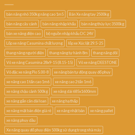
bàn nâng nhỏ 350kg nâng cao 1m5
Bán Xe nâng tay 2500kg
bàn nâng cây cảnh
bàn nâng nhập khẩu
bàn nâng thủy lực 3500kg
bán xe nâng điện cao
bộ nguồn nhập khẩu DC 24V
Lốp xe nâng Casumina chất lượng
lốp xe Xúc lật 29.5-25
thang nâng người điện
thang nâng tự hành 8m
thang nâng đôi
Vỏ xe nâng Casumina 28x9-15 (8.15-15)
Vỏ xe nâng DEESTONE
Vỏ đặc xe nâng Pio 5.00-8
xe nâng bán tự động quay đổ phuy
xe nâng cao 1 tấn cao 1m6
xe nâng cao 2 tấn 1m6
xe nâng chậu cảnh 500kg
xe nâng dài 685x1600mm
xe nâng gắn cân đài loan
xe nâng hạ thấp
xe nâng mặt bàn điện giá rẻ
xe nâng nhật bản
xe nâng pallet
xe nâng phuy dầu
Xe nâng quay đổ phuy điện 500kg sử dụng trong nhà máy