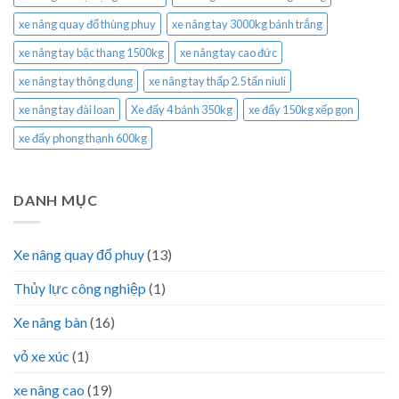
xe nâng quay đổ thùng phuy
xe nâng tay 3000kg bánh trắng
xe nâng tay bậc thang 1500kg
xe nâng tay cao đức
xe nâng tay thông dụng
xe nâng tay thấp 2.5 tấn niuli
xe nâng tay đài loan
Xe đẩy 4 bánh 350kg
xe đẩy 150kg xếp gọn
xe đẩy phong thạnh 600kg
DANH MỤC
Xe nâng quay đổ phuy
(13)
Thủy lực công nghiệp
(1)
Xe nâng bàn
(16)
vỏ xe xúc
(1)
xe nâng cao
(19)