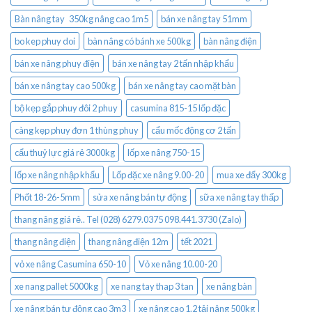
Bàn nâng tay 350kg nâng cao 1m5
bán xe nâng tay 51mm
bo kep phuy doi
bàn nâng có bánh xe 500kg
bàn nâng điện
bán xe nâng phuy điện
bán xe nâng tay 2 tấn nhập khẩu
bán xe nâng tay cao 500kg
bán xe nâng tay cao mặt bàn
bộ kẹp gắp phuy đôi 2 phuy
casumina 815-15 lốp đặc
càng kẹp phuy đơn 1 thùng phuy
cẩu mốc động cơ 2 tấn
cẩu thuỷ lực giá rẻ 3000kg
lốp xe nâng 750-15
lốp xe nâng nhập khẩu
Lốp đặc xe nâng 9.00-20
mua xe đẩy 300kg
Phốt 18-26-5mm
sửa xe nâng bán tự động
sữa xe nâng tay thấp
thang nâng giá rẻ.. Tel (028) 6279.0375 098.441.3730 (Zalo)
thang nâng điện
thang nâng điện 12m
tết 2021
vỏ xe nâng Casumina 650-10
Vỏ xe nâng 10.00-20
xe nang pallet 5000kg
xe nang tay thap 3 tan
xe nâng bàn
xe nâng bán tự động cao 3m3
xe nâng cao 1.2 tải nâng 500kg