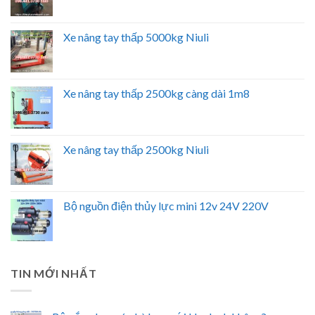
Xe nâng tay thấp 5000kg Niuli
Xe nâng tay thấp 2500kg càng dài 1m8
Xe nâng tay thấp 2500kg Niuli
Bộ nguồn điện thủy lực mini 12v 24V 220V
TIN MỚI NHẤT