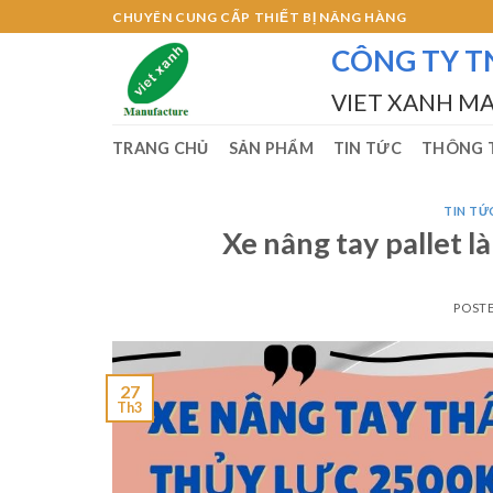
Skip
CHUYÊN CUNG CẤP THIẾT BỊ NÂNG HÀNG
to
CÔNG TY T
content
VIET XANH M
TRANG CHỦ
SẢN PHẨM
TIN TỨC
THÔNG T
TIN TƯ
Xe nâng tay pallet 
POST
27
Th3