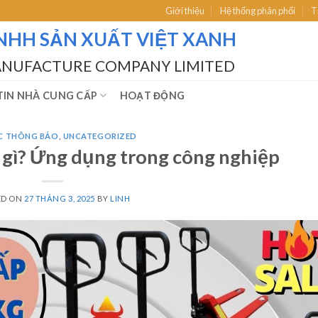
Giới thiệu
Hệ thống phân phối
T
NHH SẢN XUẤT VIỆT XANH
ANUFACTURE COMPANY LIMITED
IN NHÀ CUNG CẤP
HOẠT ĐỘNG
́C THÔNG BÁO
,
UNCATEGORIZED
là gì? Ứng dụng trong công nghiệp
ED ON
27 THÁNG 3, 2025
BY
LINH