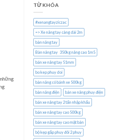
TỪ KHÓA
#xenangtayziczac
=> Xe nâng tay càng dài 2m
bàn nâng tay
Bàn nâng tay 350kg nâng cao 1m5
bán xe nâng tay 51mm
bo kep phuy doi
à những
bàn nâng có bánh xe 500kg
ộng
bàn nâng điện
bán xe nâng phuy điện
bán xe nâng tay 2 tấn nhập khẩu
bán xe nâng tay cao 500kg
bán xe nâng tay cao mặt bàn
bộ kẹp gắp phuy đôi 2 phuy