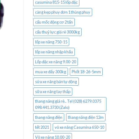
casumina 815-15 lốp đặc
càng kẹp phuy đơn 1 thùng phuy
cẩu mốc động cơ 2 tấn
cẩu thuỷ lực giá rẻ 3000kg
lốp xe nâng 750-15
lốp xe nâng nhập khẩu
Lốp đặc xe nâng 9.00-20
mua xe đẩy 300kg
Phốt 18-26-5mm
sửa xe nâng bán tự động
sữa xe nâng tay thấp
thang nâng giá rẻ.. Tel (028) 6279.0375
098.441.3730 (Zalo)
thang nâng điện
thang nâng điện 12m
tết 2021
vỏ xe nâng Casumina 650-10
Vỏ xe nâng 10.00-20