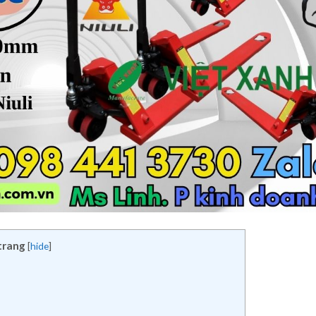
trang
[
hide
]