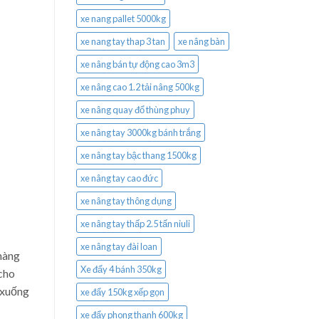
xe nang pallet 5000kg
xe nang tay thap 3 tan
xe nâng bàn
xe nâng bán tự động cao 3m3
xe nâng cao 1.2 tải nâng 500kg
xe nâng quay đổ thùng phuy
xe nâng tay 3000kg bánh trắng
xe nâng tay bậc thang 1500kg
xe nâng tay cao đức
xe nâng tay thông dụng
xe nâng tay thấp 2.5 tấn niuli
xe nâng tay đài loan
hàng
Xe đẩy 4 bánh 350kg
cho
 xuống
xe đẩy 150kg xếp gọn
xe đẩy phong thạnh 600kg