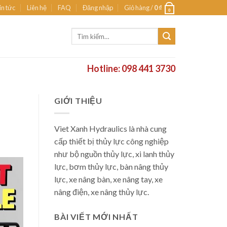
in tức
Liên hệ
FAQ
Đăng nhập
Giỏ hàng /
0
₫
0
Tìm
kiếm:
Hotline: 098 441 3730
GIỚI THIỆU
Viet Xanh Hydraulics là nhà cung
cấp thiết bị thủy lực công nghiệp
như bộ nguồn thủy lực, xi lanh thủy
lực, bơm thủy lực, bàn nâng thủy
lực, xe nâng bàn, xe nâng tay, xe
nâng điện, xe nâng thủy lực.
BÀI VIẾT MỚI NHẤT