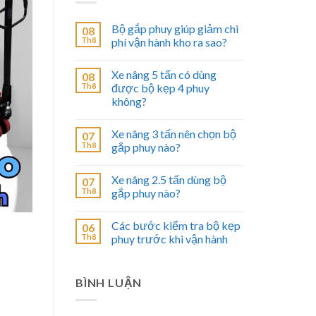
Bộ gắp phuy giúp giảm chi
08
Th8
phí vận hành kho ra sao?
Xe nâng 5 tấn có dùng
08
Th8
được bộ kẹp 4 phuy
không?
Xe nâng 3 tấn nên chọn bộ
07
Th8
gắp phuy nào?
Xe nâng 2.5 tấn dùng bộ
07
Th8
gắp phuy nào?
Các bước kiểm tra bộ kẹp
06
Th8
phuy trước khi vận hành
BÌNH LUẬN