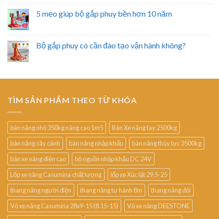
5 mẹo giúp bộ gắp phuy bền hơn 10 năm
Bộ gắp phuy có cần đào tạo vận hành không?
TÌM SẢN PHẨM THEO TỪ KHÓA
bàn nâng nhỏ 350kg nâng cao 1m5
Bán Xe nâng tay 2500kg
bàn nâng cây cảnh
bàn nâng nhập khẩu
bàn nâng thủy lực 3500kg
bán xe nâng điện cao
bộ nguồn nhập khẩu DC 24V
Lốp xe nâng Casumina chất lượng
lốp xe Xúc lật 29.5-25
thang nâng người điện
thang nâng tự hành 8m
thang nâng đôi
Vỏ xe nâng Casumina 28x9-15 (8.15-15)
Vỏ xe nâng DEESTONE