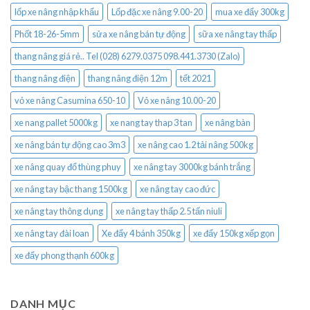
lốp xe nâng nhập khẩu
Lốp đặc xe nâng 9.00-20
mua xe đẩy 300kg
Phốt 18-26-5mm
sửa xe nâng bán tự động
sữa xe nâng tay thấp
thang nâng giá rẻ.. Tel (028) 6279.0375 098.441.3730 (Zalo)
thang nâng điện
thang nâng điện 12m
tết 2021
vỏ xe nâng Casumina 650-10
Vỏ xe nâng 10.00-20
xe nang pallet 5000kg
xe nang tay thap 3 tan
xe nâng bàn
xe nâng bán tự động cao 3m3
xe nâng cao 1.2 tải nâng 500kg
xe nâng quay đổ thùng phuy
xe nâng tay 3000kg bánh trắng
xe nâng tay bậc thang 1500kg
xe nâng tay cao đức
xe nâng tay thông dụng
xe nâng tay thấp 2.5 tấn niuli
xe nâng tay đài loan
Xe đẩy 4 bánh 350kg
xe đẩy 150kg xếp gọn
xe đẩy phong thạnh 600kg
DANH MỤC