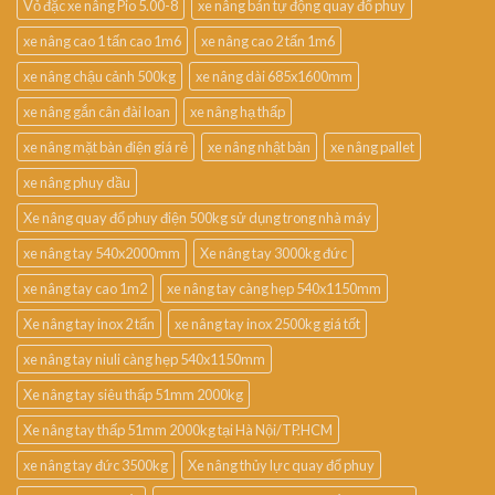
Vỏ đặc xe nâng Pio 5.00-8
xe nâng bán tự động quay đổ phuy
xe nâng cao 1 tấn cao 1m6
xe nâng cao 2 tấn 1m6
xe nâng chậu cảnh 500kg
xe nâng dài 685x1600mm
xe nâng gắn cân đài loan
xe nâng hạ thấp
xe nâng mặt bàn điện giá rẻ
xe nâng nhật bản
xe nâng pallet
xe nâng phuy dầu
Xe nâng quay đổ phuy điện 500kg sử dụng trong nhà máy
xe nâng tay 540x2000mm
Xe nâng tay 3000kg đức
xe nâng tay cao 1m2
xe nâng tay càng hẹp 540x1150mm
Xe nâng tay inox 2 tấn
xe nâng tay inox 2500kg giá tốt
xe nâng tay niuli càng hẹp 540x1150mm
Xe nâng tay siêu thấp 51mm 2000kg
Xe nâng tay thấp 51mm 2000kg tại Hà Nội/TP.HCM
xe nâng tay đức 3500kg
Xe nâng thủy lực quay đổ phuy