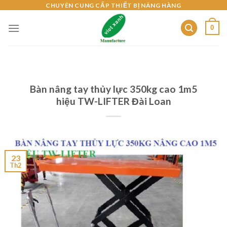
Skip
CHUYÊN CUNG CẤP THIẾT BỊ NÂNG HÀNG
to
0
content
Bàn nâng tay thủy lực 350kg cao 1m5
hiệu TW-LIFTER Đài Loan
23
Th2