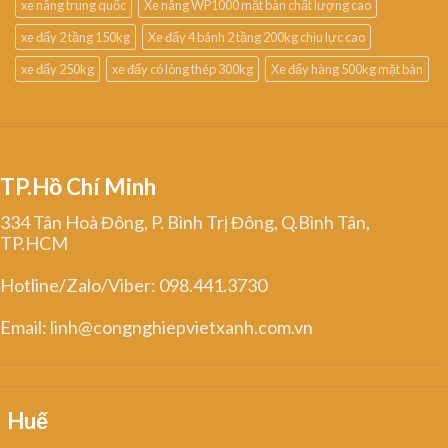
xe nâng trung quốc
Xe nâng WP1000 mặt bàn chất lượng cao
xe đẩy 2 tầng 150kg
Xe đẩy 4 bánh 2 tầng 200kg chịu lực cao
xe đẩy 250kg
xe đẩy có lòng thép 300kg
Xe đẩy hàng 500kg mặt bàn
TP.Hồ Chí Minh
334 Tân Hoà Đông, P. Bình Trị Đông, Q.Bình Tân,
TP.HCM
Hotline/Zalo/Viber: 098.441.3730
Email: linh@congnghiepvietxanh.com.vn
Huế