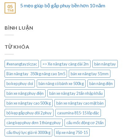
5 mẹo giúp bộ gắp phuy bền hơn 10 năm
05
Th8
BÌNH LUẬN
TỪ KHÓA
#xenangtayziczac
=> Xe nâng tay càng dài 2m
bàn nâng tay
Bàn nâng tay 350kg nâng cao 1m5
bán xe nâng tay 51mm
bo kep phuy doi
bàn nâng có bánh xe 500kg
bàn nâng điện
bán xe nâng phuy điện
bán xe nâng tay 2 tấn nhập khẩu
bán xe nâng tay cao 500kg
bán xe nâng tay cao mặt bàn
bộ kẹp gắp phuy đôi 2 phuy
casumina 815-15 lốp đặc
càng kẹp phuy đơn 1 thùng phuy
cẩu mốc động cơ 2 tấn
cẩu thuỷ lực giá rẻ 3000kg
lốp xe nâng 750-15