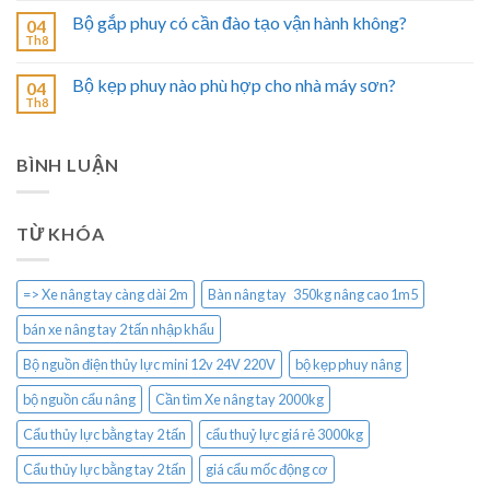
Bộ gắp phuy có cần đào tạo vận hành không?
04
Th8
Bộ kẹp phuy nào phù hợp cho nhà máy sơn?
04
Th8
BÌNH LUẬN
TỪ KHÓA
=> Xe nâng tay càng dài 2m
Bàn nâng tay 350kg nâng cao 1m5
bán xe nâng tay 2 tấn nhập khẩu
Bộ nguồn điện thủy lực mini 12v 24V 220V
bộ kẹp phuy nâng
bộ nguồn cẩu nâng
Cần tìm Xe nâng tay 2000kg
Cẩu thủy lực bằng tay 2 tấn
cẩu thuỷ lực giá rẻ 3000kg
Cẩu thủy lực bằng tay 2 tấn
giá cẩu mốc động cơ