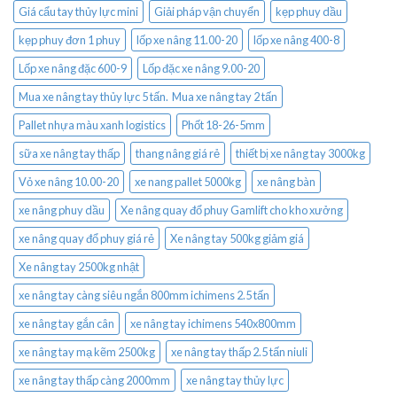
Giá cẩu tay thủy lực mini
Giải pháp vận chuyển
kẹp phuy dầu
kẹp phuy đơn 1 phuy
lốp xe nâng 11.00-20
lốp xe nâng 400-8
Lốp xe nâng đặc 600-9
Lốp đặc xe nâng 9.00-20
Mua xe nâng tay thủy lực 5 tấn. Mua xe nâng tay 2 tấn
Pallet nhựa màu xanh logistics
Phốt 18-26-5mm
sữa xe nâng tay thấp
thang nâng giá rẻ
thiết bị xe nâng tay 3000kg
Vỏ xe nâng 10.00-20
xe nang pallet 5000kg
xe nâng bàn
xe nâng phuy dầu
Xe nâng quay đổ phuy Gamlift cho kho xưởng
xe nâng quay đổ phuy giá rẻ
Xe nâng tay 500kg giảm giá
Xe nâng tay 2500kg nhật
xe nâng tay càng siêu ngắn 800mm ichimens 2.5 tấn
xe nâng tay gắn cân
xe nâng tay ichimens 540x800mm
xe nâng tay mạ kẽm 2500kg
xe nâng tay thấp 2.5 tấn niuli
xe nâng tay thấp càng 2000mm
xe nâng tay thủy lực