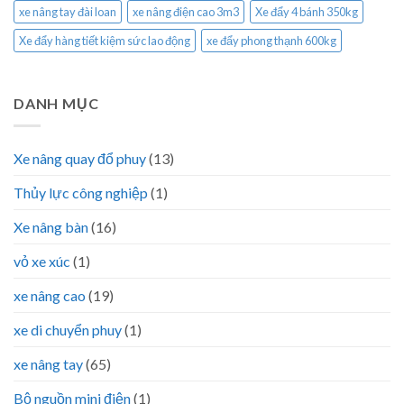
xe nâng tay đài loan
xe nâng điện cao 3m3
Xe đẩy 4 bánh 350kg
Xe đẩy hàng tiết kiệm sức lao động
xe đẩy phong thạnh 600kg
DANH MỤC
Xe nâng quay đổ phuy
(13)
Thủy lực công nghiệp
(1)
Xe nâng bàn
(16)
vỏ xe xúc
(1)
xe nâng cao
(19)
xe di chuyển phuy
(1)
xe nâng tay
(65)
Bộ nguồn mini điện
(1)