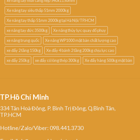
xe nâng tay niuli càng hẹp 540x1150mm
Xe nâng tay siêu thấp 51mm 2000kg
Xe nâng tay thấp 51mm 2000kg tại Hà Nội/TP.HCM
xe nâng tay đức 3500kg
Xe nâng thủy lực quay đổ phuy
xe nâng trung quốc
Xe nâng WP1000 mặt bàn chất lượng cao
xe đẩy 2 tầng 150kg
Xe đẩy 4 bánh 2 tầng 200kg chịu lực cao
xe đẩy 250kg
xe đẩy có lòng thép 300kg
Xe đẩy hàng 500kg mặt bàn
TP.Hồ Chí Minh
334 Tân Hoà Đông, P. Bình Trị Đông, Q.Bình Tân,
TP.HCM
Hotline/Zalo/Viber: 098.441.3730