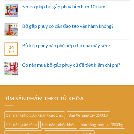
5 mẹo giúp bộ gắp phuy bền hơn 10 năm
Bộ gắp phuy có cần đào tạo vận hành không?
Bộ kẹp phuy nào phù hợp cho nhà máy sơn?
04
Th8
Có nên mua bộ gắp phuy cũ để tiết kiệm chi phí?
TÌM SẢN PHẨM THEO TỪ KHÓA
bàn nâng nhỏ 350kg nâng cao 1m5
Bán Xe nâng tay 2500kg
bàn nâng cây cảnh
bàn nâng nhập khẩu
bàn nâng thủy lực 3500kg