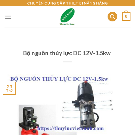
Skip
CHUYÊN CUNG CẤP THIẾT BỊ NÂNG HÀNG
to
0
content
Bộ nguồn thủy lực DC 12V-1.5kw
23
Th2