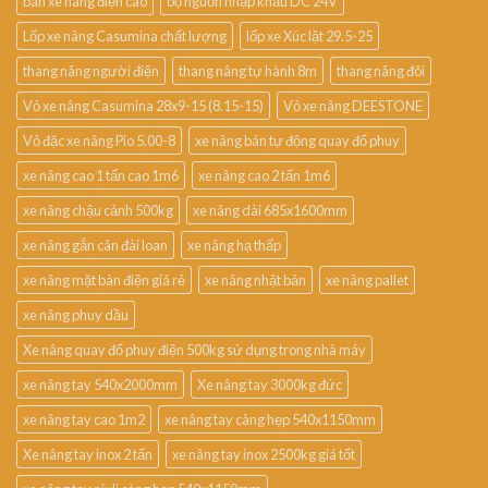
bán xe nâng điện cao
bộ nguồn nhập khẩu DC 24V
Lốp xe nâng Casumina chất lượng
lốp xe Xúc lật 29.5-25
thang nâng người điện
thang nâng tự hành 8m
thang nâng đôi
Vỏ xe nâng Casumina 28x9-15 (8.15-15)
Vỏ xe nâng DEESTONE
Vỏ đặc xe nâng Pio 5.00-8
xe nâng bán tự động quay đổ phuy
xe nâng cao 1 tấn cao 1m6
xe nâng cao 2 tấn 1m6
xe nâng chậu cảnh 500kg
xe nâng dài 685x1600mm
xe nâng gắn cân đài loan
xe nâng hạ thấp
xe nâng mặt bàn điện giá rẻ
xe nâng nhật bản
xe nâng pallet
xe nâng phuy dầu
Xe nâng quay đổ phuy điện 500kg sử dụng trong nhà máy
xe nâng tay 540x2000mm
Xe nâng tay 3000kg đức
xe nâng tay cao 1m2
xe nâng tay càng hẹp 540x1150mm
Xe nâng tay inox 2 tấn
xe nâng tay inox 2500kg giá tốt