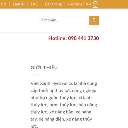
n tức
Liên hệ
FAQ
Đăng nhập
Giỏ hàng /
0
₫
0
Tìm
kiếm:
Hotline: 098 441 3730
GIỚI THIỆU
Viet Xanh Hydraulics là nhà cung
cấp thiết bị thủy lực công nghiệp
như bộ nguồn thủy lực, xi lanh
thủy lực, bơm thủy lực, bàn nâng
thủy lực, xe nâng bàn, xe nâng
tay, xe nâng điện, xe nâng thủy
lực.