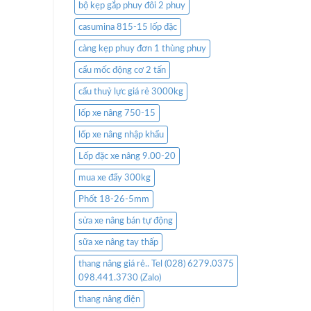
bộ kẹp gắp phuy đôi 2 phuy
casumina 815-15 lốp đặc
càng kẹp phuy đơn 1 thùng phuy
cẩu mốc động cơ 2 tấn
cẩu thuỷ lực giá rẻ 3000kg
lốp xe nâng 750-15
lốp xe nâng nhập khẩu
Lốp đặc xe nâng 9.00-20
mua xe đẩy 300kg
Phốt 18-26-5mm
sửa xe nâng bán tự động
sữa xe nâng tay thấp
thang nâng giá rẻ.. Tel (028) 6279.0375
098.441.3730 (Zalo)
thang nâng điện