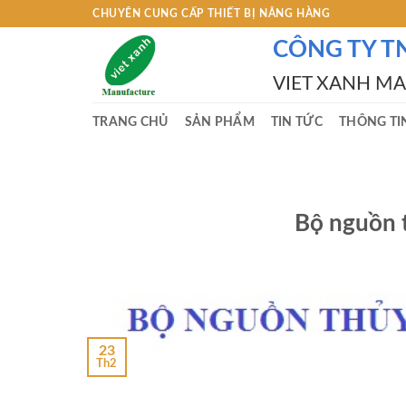
Skip
CHUYÊN CUNG CẤP THIẾT BỊ NÂNG HÀNG
to
CÔNG TY T
content
VIET XANH M
TRANG CHỦ
SẢN PHẨM
TIN TỨC
THÔNG TI
Bộ nguồn 
23
Th2