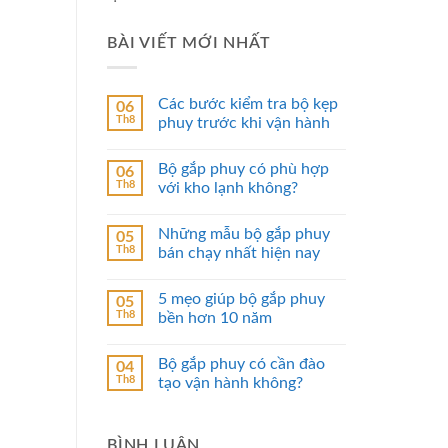
BÀI VIẾT MỚI NHẤT
Các bước kiểm tra bộ kẹp
06
Th8
phuy trước khi vận hành
Bộ gắp phuy có phù hợp
06
Th8
với kho lạnh không?
Những mẫu bộ gắp phuy
05
Th8
bán chạy nhất hiện nay
5 mẹo giúp bộ gắp phuy
05
Th8
bền hơn 10 năm
Bộ gắp phuy có cần đào
04
Th8
tạo vận hành không?
BÌNH LUẬN