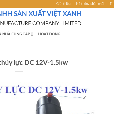
Giới thiệu
Hệ thống phân phối
Ti
NHH SẢN XUẤT VIỆT XANH
ANUFACTURE COMPANY LIMITED
N NHÀ CUNG CẤP
HOẠT ĐỘNG
thủy lực DC 12V-1.5kw