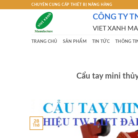
Skip
CHUYÊN CUNG CẤP THIẾT BỊ NÂNG HÀNG
to
CÔNG TY T
content
VIET XANH M
TRANG CHỦ
SẢN PHẨM
TIN TỨC
THÔNG TI
Cẩu tay mini thủy
28
Th8