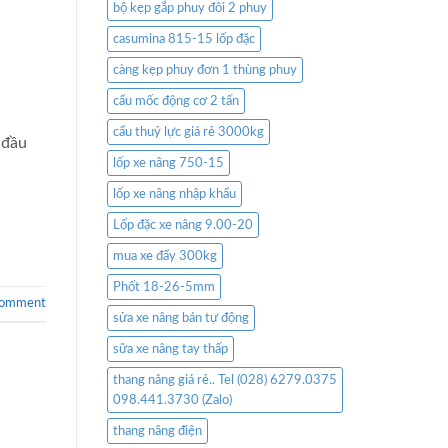
bộ kẹp gắp phuy đôi 2 phuy
casumina 815-15 lốp đặc
càng kẹp phuy đơn 1 thùng phuy
cẩu mốc động cơ 2 tấn
cẩu thuỷ lực giá rẻ 3000kg
 đầu
lốp xe nâng 750-15
lốp xe nâng nhập khẩu
Lốp đặc xe nâng 9.00-20
mua xe đẩy 300kg
Phốt 18-26-5mm
comment
sửa xe nâng bán tự động
sữa xe nâng tay thấp
thang nâng giá rẻ.. Tel (028) 6279.0375
098.441.3730 (Zalo)
thang nâng điện