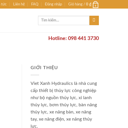
n tức
Liên hệ
FAQ
Đăng nhập
Giỏ hàng /
0
₫
0
Tìm
kiếm:
Hotline: 098 441 3730
GIỚI THIỆU
Viet Xanh Hydraulics là nhà cung
cấp thiết bị thủy lực công nghiệp
như bộ nguồn thủy lực, xi lanh
thủy lực, bơm thủy lực, bàn nâng
thủy lực, xe nâng bàn, xe nâng
tay, xe nâng điện, xe nâng thủy
lực.