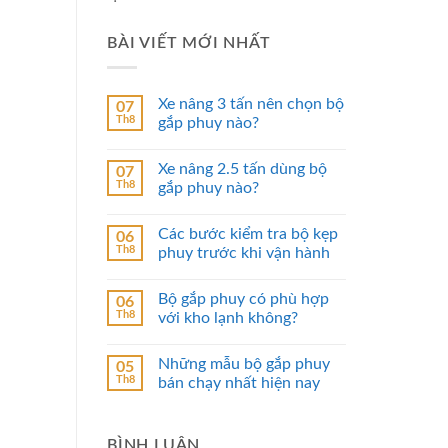
BÀI VIẾT MỚI NHẤT
Xe nâng 3 tấn nên chọn bộ
07
Th8
gắp phuy nào?
Xe nâng 2.5 tấn dùng bộ
07
Th8
gắp phuy nào?
Các bước kiểm tra bộ kẹp
06
Th8
phuy trước khi vận hành
Bộ gắp phuy có phù hợp
06
Th8
với kho lạnh không?
Những mẫu bộ gắp phuy
05
Th8
bán chạy nhất hiện nay
BÌNH LUẬN