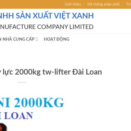
Giới thiệu
Hệ thống phân phối
Ti
NHH SẢN XUẤT VIỆT XANH
ANUFACTURE COMPANY LIMITED
N NHÀ CUNG CẤP
HOẠT ĐỘNG
 lực 2000kg tw-lifter Đài Loan