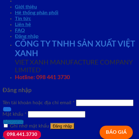
Giới thiệu
Hệ thống phân phối
Tin tức
Liên hệ
FAQ
Đăng nhập
CÔNG TY TNHH SẢN XUẤT VIỆT
XANH
VIET XANH MANUFACTURE COMPANY
LIMITED
Hotline: 098 441 3730
Đăng nhập
Tên tài khoản hoặc địa chỉ email
*
Zalo
Mật khẩu
*
Messenger
Ghi nhớ mật khẩu
Đăng nhập
BÁO GIÁ
098.441.3730
Quên mật khẩu?