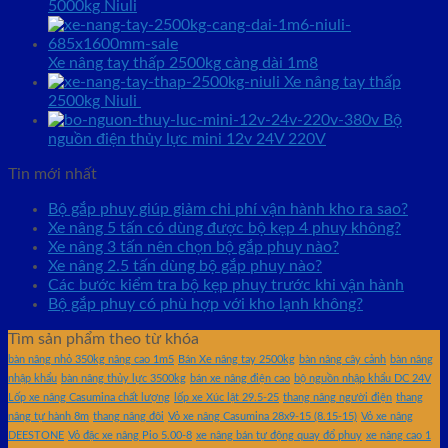
5000kg Niuli
Xe nâng tay thấp 2500kg càng dài 1m8
Xe nâng tay thấp
2500kg Niuli
Bộ
nguồn điện thủy lực mini 12v 24V 220V
Tin mới nhất
Bộ gắp phuy giúp giảm chi phí vận hành kho ra sao?
Xe nâng 5 tấn có dùng được bộ kẹp 4 phuy không?
Xe nâng 3 tấn nên chọn bộ gắp phuy nào?
Xe nâng 2.5 tấn dùng bộ gắp phuy nào?
Các bước kiểm tra bộ kẹp phuy trước khi vận hành
Bộ gắp phuy có phù hợp với kho lạnh không?
Tìm sản phẩm theo từ khóa
bàn nâng nhỏ 350kg nâng cao 1m5
Bán Xe nâng tay 2500kg
bàn nâng cây cảnh
bàn nâng
nhập khẩu
bàn nâng thủy lực 3500kg
bán xe nâng điện cao
bộ nguồn nhập khẩu DC 24V
Lốp xe nâng Casumina chất lượng
lốp xe Xúc lật 29.5-25
thang nâng người điện
thang
nâng tự hành 8m
thang nâng đôi
Vỏ xe nâng Casumina 28x9-15 (8.15-15)
Vỏ xe nâng
DEESTONE
Vỏ đặc xe nâng Pio 5.00-8
xe nâng bán tự động quay đổ phuy
xe nâng cao 1