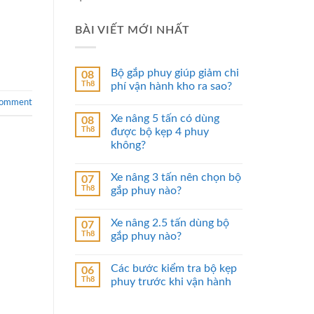
BÀI VIẾT MỚI NHẤT
Bộ gắp phuy giúp giảm chi
08
Th8
phí vận hành kho ra sao?
comment
Xe nâng 5 tấn có dùng
08
Th8
được bộ kẹp 4 phuy
không?
Xe nâng 3 tấn nên chọn bộ
07
Th8
gắp phuy nào?
Xe nâng 2.5 tấn dùng bộ
07
Th8
gắp phuy nào?
Các bước kiểm tra bộ kẹp
06
Th8
phuy trước khi vận hành