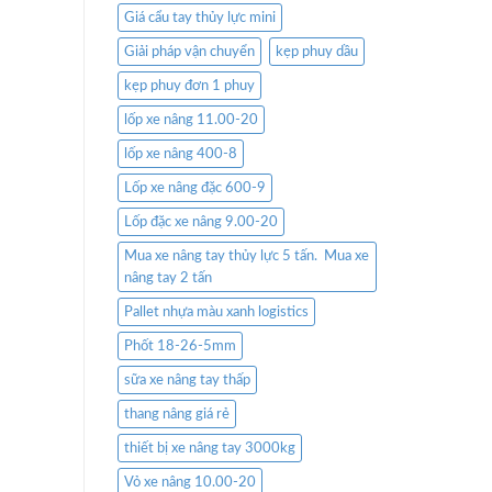
Giá cẩu tay thủy lực mini
Giải pháp vận chuyển
kẹp phuy dầu
kẹp phuy đơn 1 phuy
lốp xe nâng 11.00-20
lốp xe nâng 400-8
Lốp xe nâng đặc 600-9
Lốp đặc xe nâng 9.00-20
Mua xe nâng tay thủy lực 5 tấn. Mua xe
nâng tay 2 tấn
Pallet nhựa màu xanh logistics
Phốt 18-26-5mm
sữa xe nâng tay thấp
thang nâng giá rẻ
thiết bị xe nâng tay 3000kg
Vỏ xe nâng 10.00-20