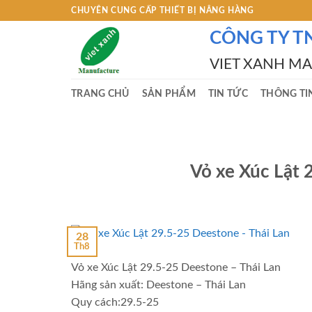
Skip
CHUYÊN CUNG CẤP THIẾT BỊ NÂNG HÀNG
to
CÔNG TY T
content
VIET XANH M
TRANG CHỦ
SẢN PHẨM
TIN TỨC
THÔNG TI
Vỏ xe Xúc Lật 
28
Th8
Vỏ xe Xúc Lật 29.5-25 Deestone – Thái Lan
Hãng sản xuất: Deestone – Thái Lan
Quy cách:29.5-25