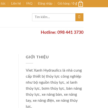
n tức
Liên hệ
FAQ
Đăng nhập
Giỏ hàng /
0
₫
0
Tìm
kiếm:
Hotline: 098 441 3730
GIỚI THIỆU
Viet Xanh Hydraulics là nhà cung
cấp thiết bị thủy lực công nghiệp
như bộ nguồn thủy lực, xi lanh
thủy lực, bơm thủy lực, bàn nâng
thủy lực, xe nâng bàn, xe nâng
tay, xe nâng điện, xe nâng thủy
lực.