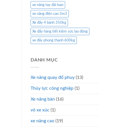
xe nâng tay đài loan
xe nâng điện cao 3m3
Xe đẩy 4 bánh 350kg
Xe đẩy hàng tiết kiệm sức lao động
xe đẩy phong thạnh 600kg
DANH MỤC
Xe nâng quay đổ phuy
(13)
Thủy lực công nghiệp
(1)
Xe nâng bàn
(16)
vỏ xe xúc
(1)
xe nâng cao
(19)