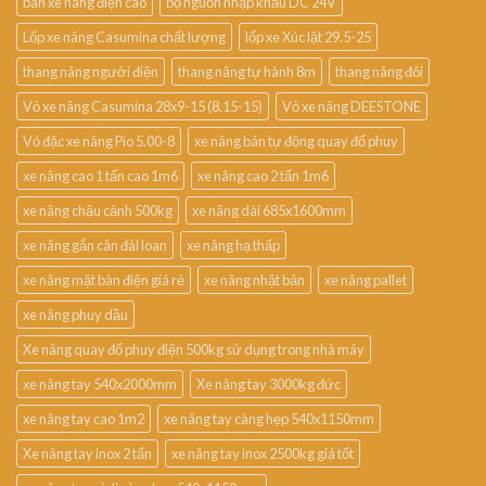
bán xe nâng điện cao
bộ nguồn nhập khẩu DC 24V
Lốp xe nâng Casumina chất lượng
lốp xe Xúc lật 29.5-25
thang nâng người điện
thang nâng tự hành 8m
thang nâng đôi
Vỏ xe nâng Casumina 28x9-15 (8.15-15)
Vỏ xe nâng DEESTONE
Vỏ đặc xe nâng Pio 5.00-8
xe nâng bán tự động quay đổ phuy
xe nâng cao 1 tấn cao 1m6
xe nâng cao 2 tấn 1m6
xe nâng chậu cảnh 500kg
xe nâng dài 685x1600mm
xe nâng gắn cân đài loan
xe nâng hạ thấp
xe nâng mặt bàn điện giá rẻ
xe nâng nhật bản
xe nâng pallet
xe nâng phuy dầu
Xe nâng quay đổ phuy điện 500kg sử dụng trong nhà máy
xe nâng tay 540x2000mm
Xe nâng tay 3000kg đức
xe nâng tay cao 1m2
xe nâng tay càng hẹp 540x1150mm
Xe nâng tay inox 2 tấn
xe nâng tay inox 2500kg giá tốt