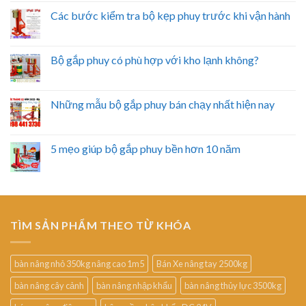
Các bước kiểm tra bộ kẹp phuy trước khi vận hành
Bộ gắp phuy có phù hợp với kho lạnh không?
Những mẫu bộ gắp phuy bán chạy nhất hiện nay
5 mẹo giúp bộ gắp phuy bền hơn 10 năm
TÌM SẢN PHẨM THEO TỪ KHÓA
bàn nâng nhỏ 350kg nâng cao 1m5
Bán Xe nâng tay 2500kg
bàn nâng cây cảnh
bàn nâng nhập khẩu
bàn nâng thủy lực 3500kg