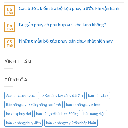
Các bước kiểm tra bộ kẹp phuy trước khi vận hành
06
Th8
Bộ gắp phuy có phù hợp với kho lạnh không?
06
Th8
Những mẫu bộ gắp phuy bán chạy nhất hiện nay
05
Th8
BÌNH LUẬN
TỪ KHÓA
#xenangtayziczac
=> Xe nâng tay càng dài 2m
bàn nâng tay
Bàn nâng tay 350kg nâng cao 1m5
bán xe nâng tay 51mm
bo kep phuy doi
bàn nâng có bánh xe 500kg
bàn nâng điện
bán xe nâng phuy điện
bán xe nâng tay 2 tấn nhập khẩu