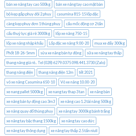
bán xe nâng tay cao 500kg
bán xe nâng tay cao mặt bàn
bộ kẹp gắp phuy đôi 2 phuy
casumina 815-15 lốp đặc
càng kẹp phuy đơn 1 thùng phuy
cẩu mốc động cơ 2 tấn
cẩu thuỷ lực giá rẻ 3000kg
lốp xe nâng 750-15
lốp xe nâng nhập khẩu
Lốp đặc xe nâng 9.00-20
mua xe đẩy 300kg
Phốt 18-26-5mm
sửa xe nâng bán tự động
sữa xe nâng tay thấp
thang nâng giá rẻ.. Tel (028) 6279.0375 098.441.3730 (Zalo)
thang nâng điện
thang nâng điện 12m
tết 2021
vỏ xe nâng Casumina 650-10
Vỏ xe nâng 10.00-20
xe nang pallet 5000kg
xe nang tay thap 3 tan
xe nâng bàn
xe nâng bán tự động cao 3m3
xe nâng cao 1.2 tải nâng 500kg
xe nâng quay đổ thùng phuy
xe nâng tay 3000kg bánh trắng
xe nâng tay bậc thang 1500kg
xe nâng tay cao đức
xe nâng tay thông dụng
xe nâng tay thấp 2.5 tấn niuli