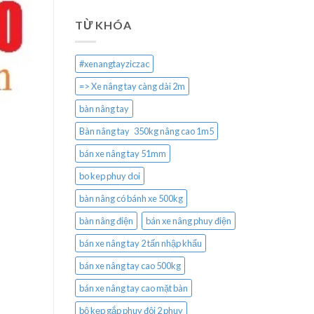
TỪ KHÓA
#xenangtayziczac
=> Xe nâng tay càng dài 2m
bàn nâng tay
Bàn nâng tay 350kg nâng cao 1m5
bán xe nâng tay 51mm
bo kep phuy doi
bàn nâng có bánh xe 500kg
bàn nâng điện
bán xe nâng phuy điện
bán xe nâng tay 2 tấn nhập khẩu
bán xe nâng tay cao 500kg
bán xe nâng tay cao mặt bàn
bộ kẹp gắp phuy đôi 2 phuy