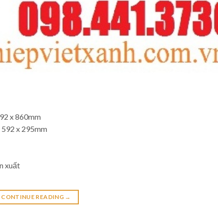
x 592 x 860mm
 x 592 x 295mm
n xuất
CONTINUE READING
→