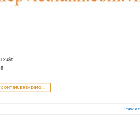
n xuất
ng.
CONTINUE READING
→
Leave a