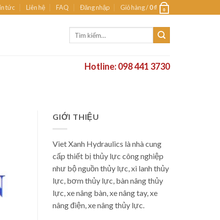
in tức
Liên hệ
FAQ
Đăng nhập
Giỏ hàng /
0
₫
0
Tìm
kiếm:
Hotline: 098 441 3730
GIỚI THIỆU
Viet Xanh Hydraulics là nhà cung
cấp thiết bị thủy lực công nghiệp
như bộ nguồn thủy lực, xi lanh thủy
lực, bơm thủy lực, bàn nâng thủy
lực, xe nâng bàn, xe nâng tay, xe
nâng điện, xe nâng thủy lực.