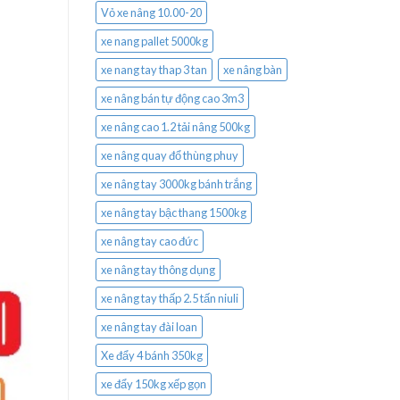
Vỏ xe nâng 10.00-20
xe nang pallet 5000kg
xe nang tay thap 3 tan
xe nâng bàn
xe nâng bán tự động cao 3m3
xe nâng cao 1.2 tải nâng 500kg
xe nâng quay đổ thùng phuy
xe nâng tay 3000kg bánh trắng
xe nâng tay bậc thang 1500kg
xe nâng tay cao đức
xe nâng tay thông dụng
xe nâng tay thấp 2.5 tấn niuli
xe nâng tay đài loan
Xe đẩy 4 bánh 350kg
xe đẩy 150kg xếp gọn