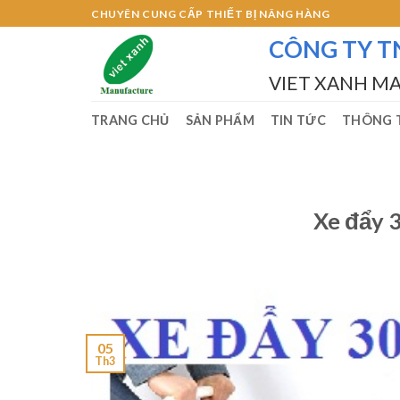
Skip
CHUYÊN CUNG CẤP THIẾT BỊ NÂNG HÀNG
to
CÔNG TY T
content
VIET XANH M
TRANG CHỦ
SẢN PHẨM
TIN TỨC
THÔNG T
Xe đẩy 
05
Th3