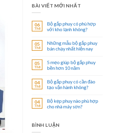
BÀI VIẾT MỚI NHẤT
Bộ gắp phuy có phù hợp
06
Th8
với kho lạnh không?
Những mẫu bộ gắp phuy
05
Th8
bán chạy nhất hiện nay
5 mẹo giúp bộ gắp phuy
05
Th8
bền hơn 10 năm
Bộ gắp phuy có cần đào
04
Th8
tạo vận hành không?
Bộ kẹp phuy nào phù hợp
04
Th8
cho nhà máy sơn?
BÌNH LUẬN