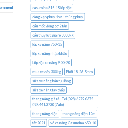
 comment
casumina 815-15 lốp đặc
càng kẹp phuy đơn 1 thùng phuy
cẩu mốc động cơ 2 tấn
cẩu thuỷ lực giá rẻ 3000kg
lốp xe nâng 750-15
lốp xe nâng nhập khẩu
Lốp đặc xe nâng 9.00-20
mua xe đẩy 300kg
Phốt 18-26-5mm
sửa xe nâng bán tự động
sữa xe nâng tay thấp
thang nâng giá rẻ.. Tel (028) 6279.0375
098.441.3730 (Zalo)
thang nâng điện
thang nâng điện 12m
tết 2021
vỏ xe nâng Casumina 650-10