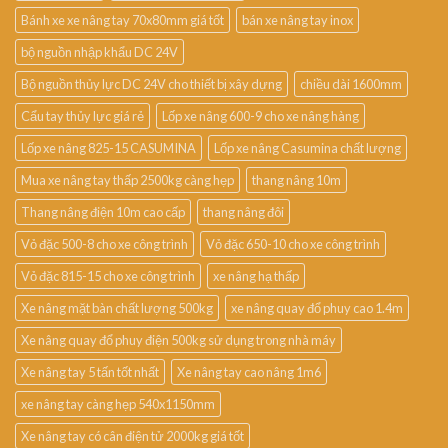
Bánh xe xe nâng tay 70x80mm giá tốt
bán xe nâng tay inox
bộ nguồn nhập khẩu DC 24V
Bộ nguồn thủy lực DC 24V cho thiết bị xây dựng
chiều dài 1600mm
Cẩu tay thủy lực giá rẻ
Lốp xe nâng 600-9 cho xe nâng hàng
Lốp xe nâng 825-15 CASUMINA
Lốp xe nâng Casumina chất lượng
Mua xe nâng tay thấp 2500kg càng hẹp
thang nâng 10m
Thang nâng điện 10m cao cấp
thang nâng đôi
Vỏ đặc 500-8 cho xe công trình
Vỏ đặc 650-10 cho xe công trình
Vỏ đặc 815-15 cho xe công trình
xe nâng hạ thấp
Xe nâng mặt bàn chất lượng 500kg
xe nâng quay đổ phuy cao 1.4m
Xe nâng quay đổ phuy điện 500kg sử dụng trong nhà máy
Xe nâng tay 5 tấn tốt nhất
Xe nâng tay cao nâng 1m6
xe nâng tay càng hẹp 540x1150mm
Xe nâng tay có cân điện tử 2000kg giá tốt