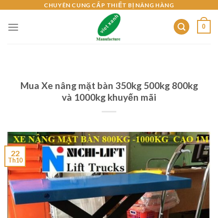
Skip
CHUYÊN CUNG CẤP THIẾT BỊ NÂNG HÀNG
to
0
content
Mua Xe nâng mặt bàn 350kg 500kg 800kg
và 1000kg khuyến mãi
22
Th10