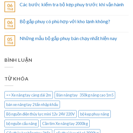
Các bước kiểm tra bộ kẹp phuy trước khi vận hành
06
Th8
Bộ gắp phuy có phù hợp với kho lạnh không?
06
Th8
Những mẫu bộ gắp phuy bán chạy nhất hiện nay
05
Th8
BÌNH LUẬN
TỪ KHÓA
=> Xe nâng tay càng dài 2m
Bàn nâng tay 350kg nâng cao 1m5
bán xe nâng tay 2 tấn nhập khẩu
Bộ nguồn điện thủy lực mini 12v 24V 220V
bộ kẹp phuy nâng
bộ nguồn cẩu nâng
Cần tìm Xe nâng tay 2000kg