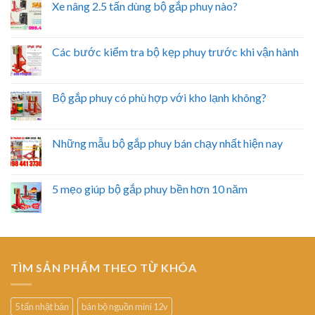
Xe nâng 2.5 tấn dùng bộ gắp phuy nào?
Các bước kiểm tra bộ kẹp phuy trước khi vận hành
Bộ gắp phuy có phù hợp với kho lạnh không?
Những mẫu bộ gắp phuy bán chạy nhất hiện nay
5 mẹo giúp bộ gắp phuy bền hơn 10 năm
TÌM SẢN PHẨM THEO TỪ KHÓA
5 tấn nhật bản
bán bộ nguồn mini 12v