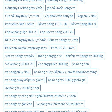
Cẩu thủy lực bằng tay 2 tấn
cẩu thuỷ lực giá rẻ 3000kg
Cẩu thủy lực bằng tay 2 tấn
giá cẩu mốc động cơ
Giá cẩu tay thủy lực mini
Giải pháp vận chuyển
kẹp phuy dầu
kẹp phuy đơn 1 phuy
lốp xe nâng 11.00-20
lốp xe nâng 400-8
Lốp xe nâng đặc 600-9
Lốp đặc xe nâng 9.00-20
Mua xe nâng tay thủy lực 5 tấn. Mua xe nâng tay 2 tấn
Pallet nhựa màu xanh logistics
Phốt 18-26-5mm
sữa xe nâng tay thấp
thang nâng giá rẻ
thiết bị xe nâng tay 3000kg
Vỏ xe nâng 10.00-20
xe nang pallet 5000kg
xe nâng bàn
xe nâng phuy dầu
Xe nâng quay đổ phuy Gamlift cho kho xưởng
xe nâng quay đổ phuy giá rẻ
Xe nâng tay 500kg giảm giá
Xe nâng tay 2500kg nhật
xe nâng tay càng siêu ngắn 800mm ichimens 2.5 tấn
xe nâng tay gắn cân
xe nâng tay ichimens 540x800mm