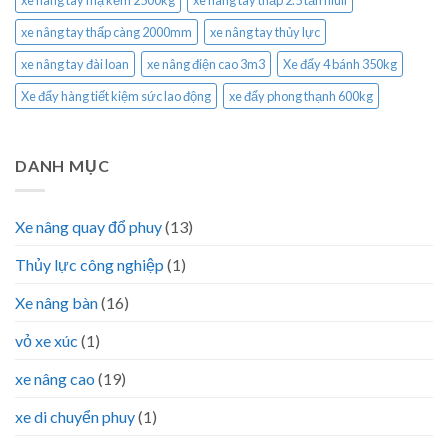
xe nâng tay mạ kẽm 2500kg
xe nâng tay thấp 2.5 tấn niuli
xe nâng tay thấp càng 2000mm
xe nâng tay thủy lực
xe nâng tay đài loan
xe nâng điện cao 3m3
Xe đẩy 4 bánh 350kg
Xe đẩy hàng tiết kiệm sức lao động
xe đẩy phong thạnh 600kg
DANH MỤC
Xe nâng quay đổ phuy
(13)
Thủy lực công nghiệp
(1)
Xe nâng bàn
(16)
vỏ xe xúc
(1)
xe nâng cao
(19)
xe di chuyển phuy
(1)