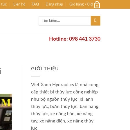
n tức
Liên hệ
FAQ
Đăng nhập
Giỏ hàng /
0
₫
0
Tìm
kiếm:
Hotline: 098 441 3730
GIỚI THIỆU
i
Viet Xanh Hydraulics là nhà cung
cấp thiết bị thủy lực công nghiệp
như bộ nguồn thủy lực, xi lanh
thủy lực, bơm thủy lực, bàn nâng
thủy lực, xe nâng bàn, xe nâng
tay, xe nâng điện, xe nâng thủy
lực.