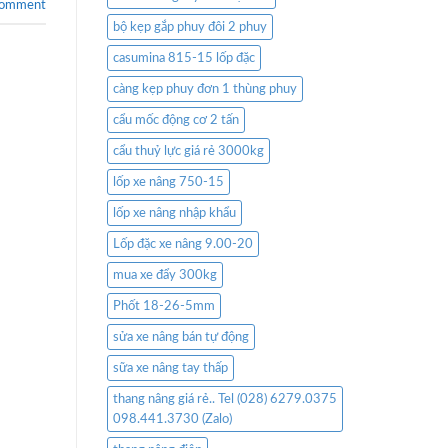
comment
bộ kẹp gắp phuy đôi 2 phuy
casumina 815-15 lốp đặc
càng kẹp phuy đơn 1 thùng phuy
cẩu mốc động cơ 2 tấn
cẩu thuỷ lực giá rẻ 3000kg
lốp xe nâng 750-15
lốp xe nâng nhập khẩu
Lốp đặc xe nâng 9.00-20
mua xe đẩy 300kg
Phốt 18-26-5mm
sửa xe nâng bán tự động
sữa xe nâng tay thấp
thang nâng giá rẻ.. Tel (028) 6279.0375
098.441.3730 (Zalo)