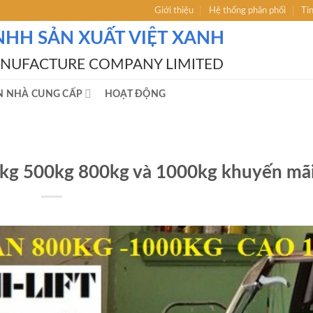
Giới thiệu
Hệ thống phân phối
Ti
NHH SẢN XUẤT VIỆT XANH
ANUFACTURE COMPANY LIMITED
N NHÀ CUNG CẤP
HOẠT ĐỘNG
kg 500kg 800kg và 1000kg khuyến mã