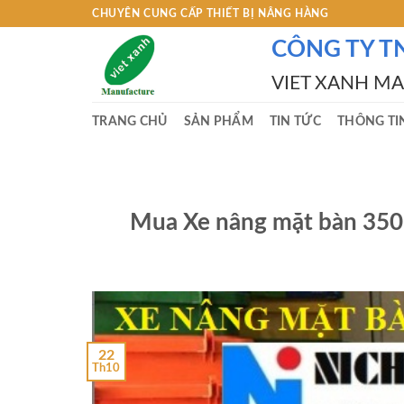
Skip
CHUYÊN CUNG CẤP THIẾT BỊ NÂNG HÀNG
to
CÔNG TY T
content
VIET XANH M
TRANG CHỦ
SẢN PHẨM
TIN TỨC
THÔNG TI
Mua Xe nâng mặt bàn 350
22
Th10