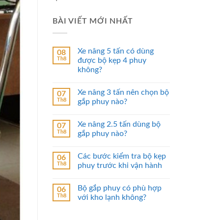
BÀI VIẾT MỚI NHẤT
Xe nâng 5 tấn có dùng
08
Th8
được bộ kẹp 4 phuy
không?
Xe nâng 3 tấn nên chọn bộ
07
Th8
gắp phuy nào?
Xe nâng 2.5 tấn dùng bộ
07
Th8
gắp phuy nào?
Các bước kiểm tra bộ kẹp
06
Th8
phuy trước khi vận hành
Bộ gắp phuy có phù hợp
06
Th8
với kho lạnh không?