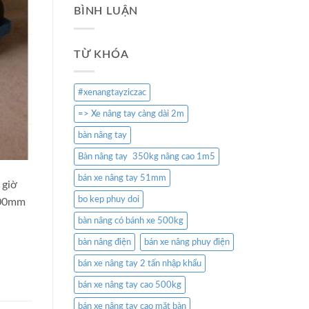
BÌNH LUẬN
TỪ KHÓA
#xenangtayziczac
=> Xe nâng tay càng dài 2m
bàn nâng tay
Bàn nâng tay 350kg nâng cao 1m5
bán xe nâng tay 51mm
 giờ
bo kep phuy doi
900mm
bàn nâng có bánh xe 500kg
bàn nâng điện
bán xe nâng phuy điện
bán xe nâng tay 2 tấn nhập khẩu
bán xe nâng tay cao 500kg
bán xe nâng tay cao mặt bàn