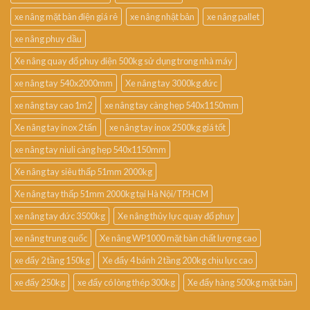
xe nâng mặt bàn điện giá rẻ
xe nâng nhật bản
xe nâng pallet
xe nâng phuy dầu
Xe nâng quay đổ phuy điện 500kg sử dụng trong nhà máy
xe nâng tay 540x2000mm
Xe nâng tay 3000kg đức
xe nâng tay cao 1m2
xe nâng tay càng hẹp 540x1150mm
Xe nâng tay inox 2 tấn
xe nâng tay inox 2500kg giá tốt
xe nâng tay niuli càng hẹp 540x1150mm
Xe nâng tay siêu thấp 51mm 2000kg
Xe nâng tay thấp 51mm 2000kg tại Hà Nội/TP.HCM
xe nâng tay đức 3500kg
Xe nâng thủy lực quay đổ phuy
xe nâng trung quốc
Xe nâng WP1000 mặt bàn chất lượng cao
xe đẩy 2 tầng 150kg
Xe đẩy 4 bánh 2 tầng 200kg chịu lực cao
xe đẩy 250kg
xe đẩy có lòng thép 300kg
Xe đẩy hàng 500kg mặt bàn