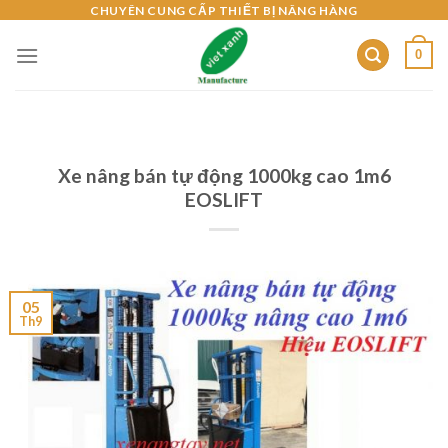
Skip
CHUYÊN CUNG CẤP THIẾT BỊ NÂNG HÀNG
to
0
content
Xe nâng bán tự động 1000kg cao 1m6
EOSLIFT
05
Th9