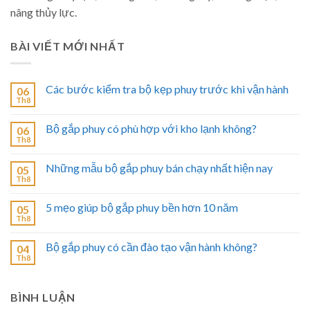
nâng thủy lực.
BÀI VIẾT MỚI NHẤT
Các bước kiểm tra bộ kẹp phuy trước khi vận hành
06
Th8
Bộ gắp phuy có phù hợp với kho lạnh không?
06
Th8
Những mẫu bộ gắp phuy bán chạy nhất hiện nay
05
Th8
5 mẹo giúp bộ gắp phuy bền hơn 10 năm
05
Th8
Bộ gắp phuy có cần đào tạo vận hành không?
04
Th8
BÌNH LUẬN