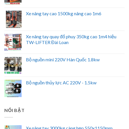
Xe nâng tay cao 1500kg nâng cao 1m6
Xe nâng tay quay đổ phuy 350kg cao 1m4 hiệu
TW-LIFTER Đài Loan
Bộ nguồn mini 220V Hàn Quốc 1.8kw
Bộ nguồn thủy lực AC 220V - 1.5kw
NỔI BẬT
Xe nâng tay 3000kg càng hẹp 550x1150mm