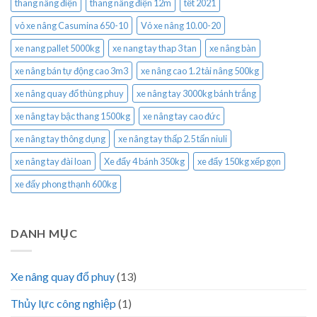
thang nâng điện
thang nâng điện 12m
tết 2021
vỏ xe nâng Casumina 650-10
Vỏ xe nâng 10.00-20
xe nang pallet 5000kg
xe nang tay thap 3 tan
xe nâng bàn
xe nâng bán tự động cao 3m3
xe nâng cao 1.2 tải nâng 500kg
xe nâng quay đổ thùng phuy
xe nâng tay 3000kg bánh trắng
xe nâng tay bậc thang 1500kg
xe nâng tay cao đức
xe nâng tay thông dụng
xe nâng tay thấp 2.5 tấn niuli
xe nâng tay đài loan
Xe đẩy 4 bánh 350kg
xe đẩy 150kg xếp gọn
xe đẩy phong thạnh 600kg
DANH MỤC
Xe nâng quay đổ phuy
(13)
Thủy lực công nghiệp
(1)