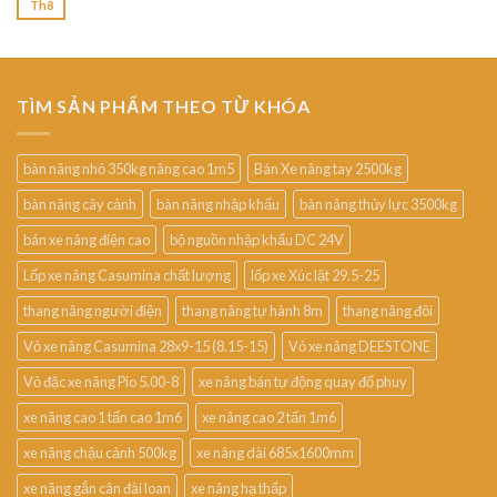
Th8
TÌM SẢN PHẨM THEO TỪ KHÓA
bàn nâng nhỏ 350kg nâng cao 1m5
Bán Xe nâng tay 2500kg
bàn nâng cây cảnh
bàn nâng nhập khẩu
bàn nâng thủy lực 3500kg
bán xe nâng điện cao
bộ nguồn nhập khẩu DC 24V
Lốp xe nâng Casumina chất lượng
lốp xe Xúc lật 29.5-25
thang nâng người điện
thang nâng tự hành 8m
thang nâng đôi
Vỏ xe nâng Casumina 28x9-15 (8.15-15)
Vỏ xe nâng DEESTONE
Vỏ đặc xe nâng Pio 5.00-8
xe nâng bán tự động quay đổ phuy
xe nâng cao 1 tấn cao 1m6
xe nâng cao 2 tấn 1m6
xe nâng chậu cảnh 500kg
xe nâng dài 685x1600mm
xe nâng gắn cân đài loan
xe nâng hạ thấp