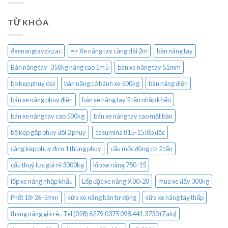
TỪ KHÓA
#xenangtayziczac
=> Xe nâng tay càng dài 2m
bàn nâng tay
Bàn nâng tay 350kg nâng cao 1m5
bán xe nâng tay 51mm
bo kep phuy doi
bàn nâng có bánh xe 500kg
bàn nâng điện
bán xe nâng phuy điện
bán xe nâng tay 2 tấn nhập khẩu
bán xe nâng tay cao 500kg
bán xe nâng tay cao mặt bàn
bộ kẹp gắp phuy đôi 2 phuy
casumina 815-15 lốp đặc
càng kẹp phuy đơn 1 thùng phuy
cẩu mốc động cơ 2 tấn
cẩu thuỷ lực giá rẻ 3000kg
lốp xe nâng 750-15
lốp xe nâng nhập khẩu
Lốp đặc xe nâng 9.00-20
mua xe đẩy 300kg
Phốt 18-26-5mm
sửa xe nâng bán tự động
sữa xe nâng tay thấp
thang nâng giá rẻ.. Tel (028) 6279.0375 098.441.3730 (Zalo)