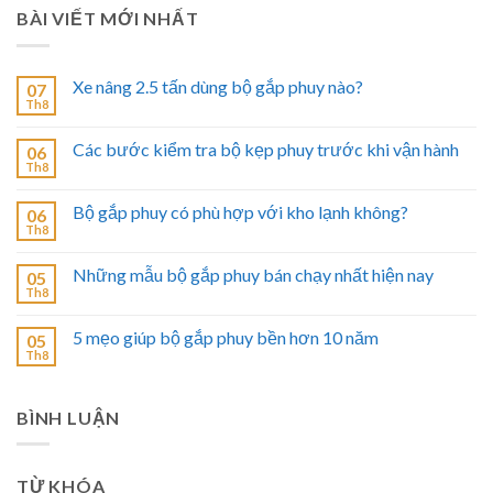
BÀI VIẾT MỚI NHẤT
Xe nâng 2.5 tấn dùng bộ gắp phuy nào?
07
Th8
Các bước kiểm tra bộ kẹp phuy trước khi vận hành
06
Th8
Bộ gắp phuy có phù hợp với kho lạnh không?
06
Th8
Những mẫu bộ gắp phuy bán chạy nhất hiện nay
05
Th8
5 mẹo giúp bộ gắp phuy bền hơn 10 năm
05
Th8
BÌNH LUẬN
TỪ KHÓA