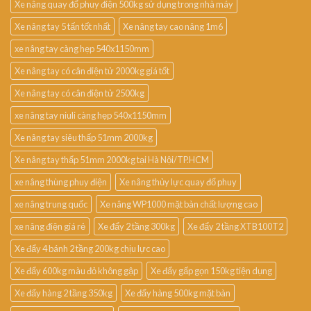
Xe nâng quay đổ phuy điện 500kg sử dụng trong nhà máy
Xe nâng tay 5 tấn tốt nhất
Xe nâng tay cao nâng 1m6
xe nâng tay càng hẹp 540x1150mm
Xe nâng tay có cân điện tử 2000kg giá tốt
Xe nâng tay có cân điện tử 2500kg
xe nâng tay niuli càng hẹp 540x1150mm
Xe nâng tay siêu thấp 51mm 2000kg
Xe nâng tay thấp 51mm 2000kg tại Hà Nội/TP.HCM
xe nâng thùng phuy điện
Xe nâng thủy lực quay đổ phuy
xe nâng trung quốc
Xe nâng WP1000 mặt bàn chất lượng cao
xe nâng điện giá rẻ
Xe đẩy 2 tầng 300kg
Xe đẩy 2 tầng XTB100T2
Xe đẩy 4 bánh 2 tầng 200kg chịu lực cao
Xe đẩy 600kg màu đỏ không gập
Xe đẩy gấp gọn 150kg tiện dụng
Xe đẩy hàng 2 tầng 350kg
Xe đẩy hàng 500kg mặt bàn