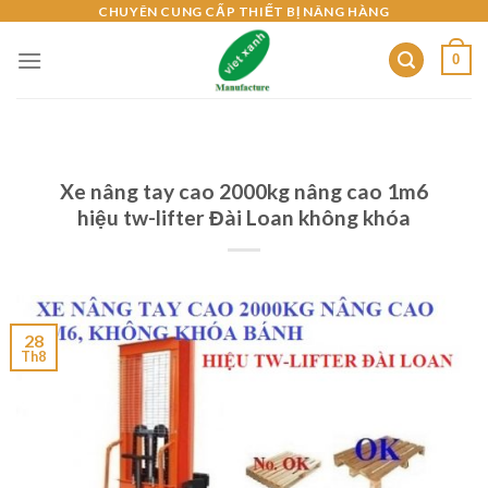
Skip
CHUYÊN CUNG CẤP THIẾT BỊ NÂNG HÀNG
to
0
content
Xe nâng tay cao 2000kg nâng cao 1m6
hiệu tw-lifter Đài Loan không khóa
28
Th8