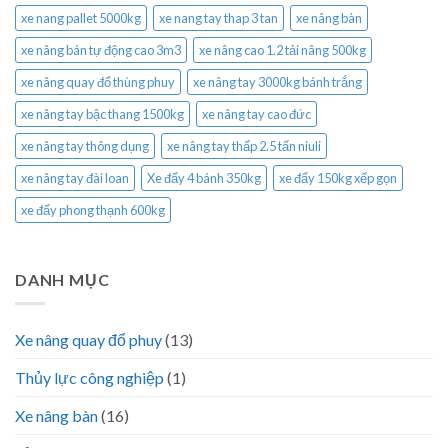
xe nang pallet 5000kg
xe nang tay thap 3 tan
xe nâng bàn
xe nâng bán tự động cao 3m3
xe nâng cao 1.2 tải nâng 500kg
xe nâng quay đổ thùng phuy
xe nâng tay 3000kg bánh trắng
xe nâng tay bậc thang 1500kg
xe nâng tay cao đức
xe nâng tay thông dụng
xe nâng tay thấp 2.5 tấn niuli
xe nâng tay đài loan
Xe đẩy 4 bánh 350kg
xe đẩy 150kg xếp gọn
xe đẩy phong thạnh 600kg
DANH MỤC
Xe nâng quay đổ phuy
(13)
Thủy lực công nghiệp
(1)
Xe nâng bàn
(16)