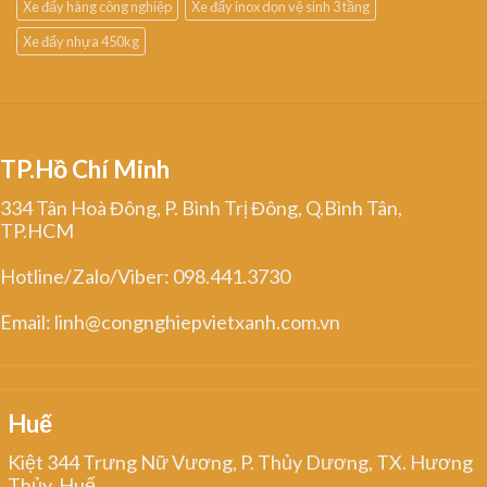
Xe đẩy hàng công nghiệp
Xe đẩy inox dọn vệ sinh 3 tầng
Xe đẩy nhựa 450kg
TP.Hồ Chí Minh
334 Tân Hoà Đông, P. Bình Trị Đông, Q.Bình Tân,
TP.HCM
Hotline/Zalo/Viber: 098.441.3730
Email: linh@congnghiepvietxanh.com.vn
Huế
Kiệt 344 Trưng Nữ Vương, P. Thủy Dương, TX. Hương
Thủy, Huế