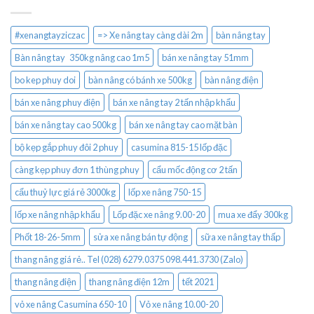
#xenangtayziczac
=> Xe nâng tay càng dài 2m
bàn nâng tay
Bàn nâng tay 350kg nâng cao 1m5
bán xe nâng tay 51mm
bo kep phuy doi
bàn nâng có bánh xe 500kg
bàn nâng điện
bán xe nâng phuy điện
bán xe nâng tay 2 tấn nhập khẩu
bán xe nâng tay cao 500kg
bán xe nâng tay cao mặt bàn
bộ kẹp gắp phuy đôi 2 phuy
casumina 815-15 lốp đặc
càng kẹp phuy đơn 1 thùng phuy
cẩu mốc động cơ 2 tấn
cẩu thuỷ lực giá rẻ 3000kg
lốp xe nâng 750-15
lốp xe nâng nhập khẩu
Lốp đặc xe nâng 9.00-20
mua xe đẩy 300kg
Phốt 18-26-5mm
sửa xe nâng bán tự động
sữa xe nâng tay thấp
thang nâng giá rẻ.. Tel (028) 6279.0375 098.441.3730 (Zalo)
thang nâng điện
thang nâng điện 12m
tết 2021
vỏ xe nâng Casumina 650-10
Vỏ xe nâng 10.00-20