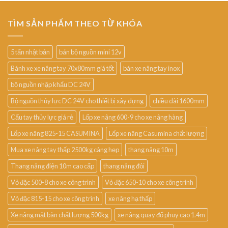
TÌM SẢN PHẨM THEO TỪ KHÓA
5 tấn nhật bản
bán bộ nguồn mini 12v
Bánh xe xe nâng tay 70x80mm giá tốt
bán xe nâng tay inox
bộ nguồn nhập khẩu DC 24V
Bộ nguồn thủy lực DC 24V cho thiết bị xây dựng
chiều dài 1600mm
Cẩu tay thủy lực giá rẻ
Lốp xe nâng 600-9 cho xe nâng hàng
Lốp xe nâng 825-15 CASUMINA
Lốp xe nâng Casumina chất lượng
Mua xe nâng tay thấp 2500kg càng hẹp
thang nâng 10m
Thang nâng điện 10m cao cấp
thang nâng đôi
Vỏ đặc 500-8 cho xe công trình
Vỏ đặc 650-10 cho xe công trình
Vỏ đặc 815-15 cho xe công trình
xe nâng hạ thấp
Xe nâng mặt bàn chất lượng 500kg
xe nâng quay đổ phuy cao 1.4m