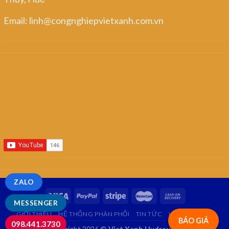
Email: linh@congnghiepvietxanh.com.vn
ZALO
MESSENGER
GIỚI THIỆU
HỆ THỐNG PHÂN PHỐI
TIN TỨC
LIÊN HỆ
FAQ
BÁO GIÁ
098.441.3730