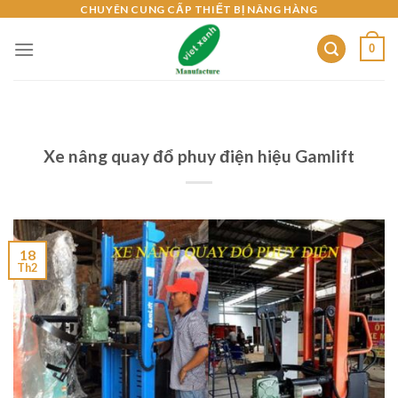
Skip
CHUYÊN CUNG CẤP THIẾT BỊ NÂNG HÀNG
to
0
content
Xe nâng quay đổ phuy điện hiệu Gamlift
18
Th2