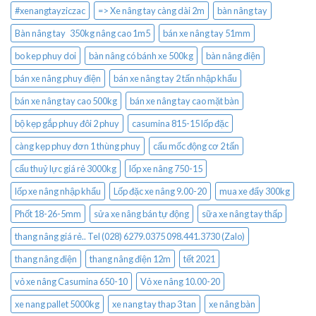
#xenangtayziczac
=> Xe nâng tay càng dài 2m
bàn nâng tay
Bàn nâng tay 350kg nâng cao 1m5
bán xe nâng tay 51mm
bo kep phuy doi
bàn nâng có bánh xe 500kg
bàn nâng điện
bán xe nâng phuy điện
bán xe nâng tay 2 tấn nhập khẩu
bán xe nâng tay cao 500kg
bán xe nâng tay cao mặt bàn
bộ kẹp gắp phuy đôi 2 phuy
casumina 815-15 lốp đặc
càng kẹp phuy đơn 1 thùng phuy
cẩu mốc động cơ 2 tấn
cẩu thuỷ lực giá rẻ 3000kg
lốp xe nâng 750-15
lốp xe nâng nhập khẩu
Lốp đặc xe nâng 9.00-20
mua xe đẩy 300kg
Phốt 18-26-5mm
sửa xe nâng bán tự động
sữa xe nâng tay thấp
thang nâng giá rẻ.. Tel (028) 6279.0375 098.441.3730 (Zalo)
thang nâng điện
thang nâng điện 12m
tết 2021
vỏ xe nâng Casumina 650-10
Vỏ xe nâng 10.00-20
xe nang pallet 5000kg
xe nang tay thap 3 tan
xe nâng bàn