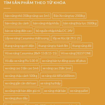
TÌM SẢN PHẨM THEO TỪ KHÓA
bàn nâng nhỏ 350kg nâng cao 1m5
Bán Xe nâng tay 2500kg
bàn nâng cây cảnh
bàn nâng nhập khẩu
bàn nâng thủy lực 3500kg
bán xe nâng điện cao
bộ nguồn nhập khẩu DC 24V
Lốp xe nâng Casumina chất lượng
lốp xe Xúc lật 29.5-25
thang nâng người điện
thang nâng tự hành 8m
thang nâng đôi
Vỏ xe nâng Casumina 28x9-15 (8.15-15)
Vỏ xe nâng DEESTONE
Vỏ đặc xe nâng Pio 5.00-8
xe nâng bán tự động quay đổ phuy
xe nâng cao 1 tấn cao 1m6
xe nâng cao 2 tấn 1m6
xe nâng chậu cảnh 500kg
xe nâng dài 685x1600mm
xe nâng gắn cân đài loan
xe nâng hạ thấp
xe nâng mặt bàn điện giá rẻ
xe nâng nhật bản
xe nâng pallet
xe nâng phuy dầu