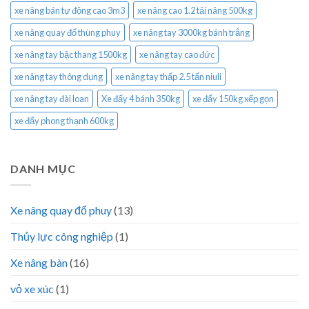
xe nâng bán tự động cao 3m3
xe nâng cao 1.2 tải nâng 500kg
xe nâng quay đổ thùng phuy
xe nâng tay 3000kg bánh trắng
xe nâng tay bậc thang 1500kg
xe nâng tay cao đức
xe nâng tay thông dụng
xe nâng tay thấp 2.5 tấn niuli
xe nâng tay đài loan
Xe đẩy 4 bánh 350kg
xe đẩy 150kg xếp gọn
xe đẩy phong thạnh 600kg
DANH MỤC
Xe nâng quay đổ phuy
(13)
Thủy lực công nghiệp
(1)
Xe nâng bàn
(16)
vỏ xe xúc
(1)