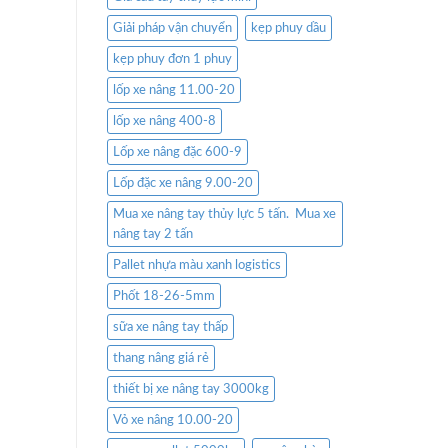
Giải pháp vận chuyển
kẹp phuy dầu
kẹp phuy đơn 1 phuy
lốp xe nâng 11.00-20
lốp xe nâng 400-8
Lốp xe nâng đặc 600-9
Lốp đặc xe nâng 9.00-20
Mua xe nâng tay thủy lực 5 tấn. Mua xe
nâng tay 2 tấn
Pallet nhựa màu xanh logistics
Phốt 18-26-5mm
sữa xe nâng tay thấp
thang nâng giá rẻ
thiết bị xe nâng tay 3000kg
Vỏ xe nâng 10.00-20