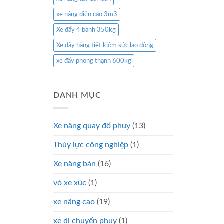
xe nâng điện cao 3m3
Xe đẩy 4 bánh 350kg
Xe đẩy hàng tiết kiệm sức lao động
xe đẩy phong thạnh 600kg
DANH MỤC
Xe nâng quay đổ phuy
(13)
Thủy lực công nghiệp
(1)
Xe nâng bàn
(16)
vỏ xe xúc
(1)
xe nâng cao
(19)
xe di chuyển phuy
(1)