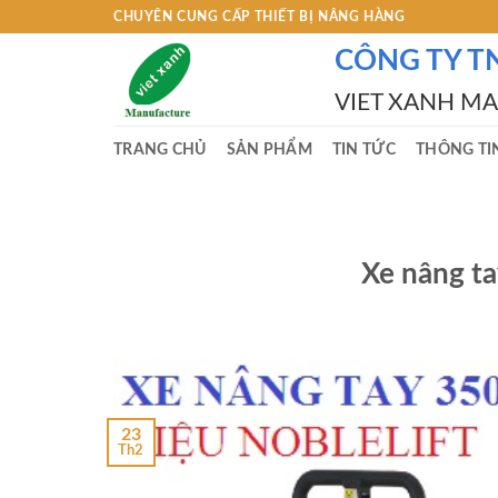
Skip
CHUYÊN CUNG CẤP THIẾT BỊ NÂNG HÀNG
to
CÔNG TY T
content
VIET XANH M
TRANG CHỦ
SẢN PHẨM
TIN TỨC
THÔNG TI
Xe nâng ta
23
Th2