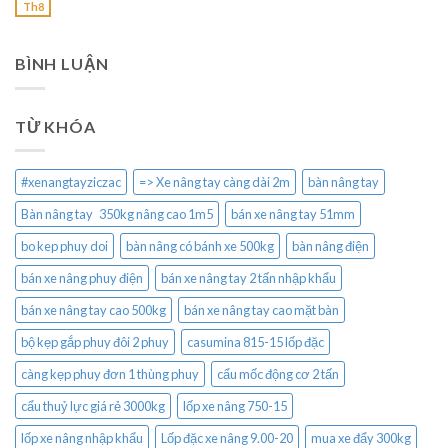
Th8
BÌNH LUẬN
TỪ KHÓA
#xenangtayziczac
=> Xe nâng tay càng dài 2m
bàn nâng tay
Bàn nâng tay 350kg nâng cao 1m5
bán xe nâng tay 51mm
bo kep phuy doi
bàn nâng có bánh xe 500kg
bàn nâng điện
bán xe nâng phuy điện
bán xe nâng tay 2 tấn nhập khẩu
bán xe nâng tay cao 500kg
bán xe nâng tay cao mặt bàn
bộ kẹp gắp phuy đôi 2 phuy
casumina 815-15 lốp đặc
càng kẹp phuy đơn 1 thùng phuy
cẩu mốc động cơ 2 tấn
cẩu thuỷ lực giá rẻ 3000kg
lốp xe nâng 750-15
lốp xe nâng nhập khẩu
Lốp đặc xe nâng 9.00-20
mua xe đẩy 300kg