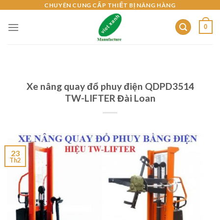
Skip
CHUYÊN CUNG CẤP THIẾT BỊ NÂNG HÀNG
to
0
content
Xe nâng quay đổ phuy điện QDPD3514
TW-LIFTER Đài Loan
23
Th2