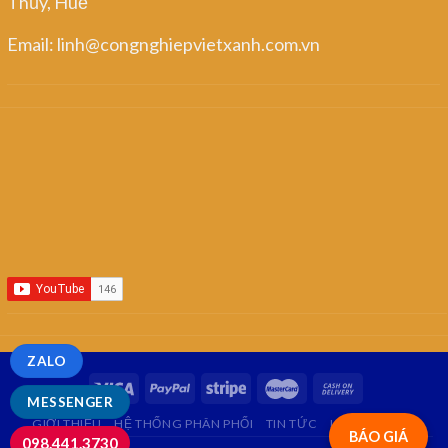
Thủy, Huế
Email: linh@congnghiepvietxanh.com.vn
ZALO
MESSENGER
GIỚI THIỆU
HỆ THỐNG PHÂN PHỐI
TIN TỨC
LIÊN HỆ
FAQ
BÁO GIÁ
098.441.3730