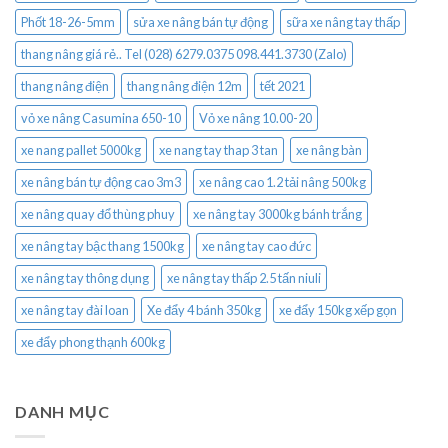
Phốt 18-26-5mm
sửa xe nâng bán tự động
sữa xe nâng tay thấp
thang nâng giá rẻ.. Tel (028) 6279.0375 098.441.3730 (Zalo)
thang nâng điện
thang nâng điện 12m
tết 2021
vỏ xe nâng Casumina 650-10
Vỏ xe nâng 10.00-20
xe nang pallet 5000kg
xe nang tay thap 3 tan
xe nâng bàn
xe nâng bán tự động cao 3m3
xe nâng cao 1.2 tải nâng 500kg
xe nâng quay đổ thùng phuy
xe nâng tay 3000kg bánh trắng
xe nâng tay bậc thang 1500kg
xe nâng tay cao đức
xe nâng tay thông dụng
xe nâng tay thấp 2.5 tấn niuli
xe nâng tay đài loan
Xe đẩy 4 bánh 350kg
xe đẩy 150kg xếp gọn
xe đẩy phong thạnh 600kg
DANH MỤC