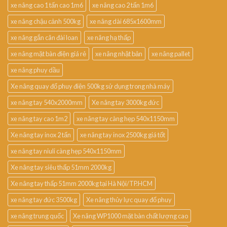
xe nâng cao 1 tấn cao 1m6
xe nâng cao 2 tấn 1m6
xe nâng chậu cảnh 500kg
xe nâng dài 685x1600mm
xe nâng gắn cân đài loan
xe nâng hạ thấp
xe nâng mặt bàn điện giá rẻ
xe nâng nhật bản
xe nâng pallet
xe nâng phuy dầu
Xe nâng quay đổ phuy điện 500kg sử dụng trong nhà máy
xe nâng tay 540x2000mm
Xe nâng tay 3000kg đức
xe nâng tay cao 1m2
xe nâng tay càng hẹp 540x1150mm
Xe nâng tay inox 2 tấn
xe nâng tay inox 2500kg giá tốt
xe nâng tay niuli càng hẹp 540x1150mm
Xe nâng tay siêu thấp 51mm 2000kg
Xe nâng tay thấp 51mm 2000kg tại Hà Nội/TP.HCM
xe nâng tay đức 3500kg
Xe nâng thủy lực quay đổ phuy
xe nâng trung quốc
Xe nâng WP1000 mặt bàn chất lượng cao