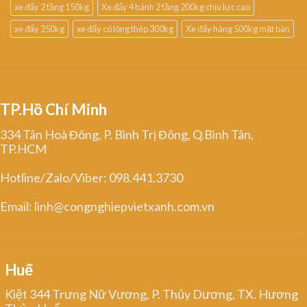
xe đẩy 2 tầng 150kg
Xe đẩy 4 bánh 2 tầng 200kg chịu lực cao
xe đẩy 250kg
xe đẩy có lòng thép 300kg
Xe đẩy hàng 500kg mặt bàn
TP.Hồ Chí Minh
334 Tân Hoà Đông, P. Bình Trị Đông, Q.Bình Tân,
TP.HCM
Hotline/Zalo/Viber: 098.441.3730
Email: linh@congnghiepvietxanh.com.vn
Huế
Kiệt 344 Trưng Nữ Vương, P. Thủy Dương, TX. Hương