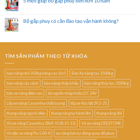
5 mẹo giúp bộ gắp phuy bền hơn 10 năm
Bộ gắp phuy có cần đào tạo vận hành không?
TÌM SẢN PHẨM THEO TỪ KHÓA
bàn nâng nhỏ 350kg nâng cao 1m5
Bán Xe nâng tay 2500kg
bàn nâng cây cảnh
bàn nâng nhập khẩu
bàn nâng thủy lực 3500kg
bán xe nâng điện cao
bộ nguồn nhập khẩu DC 24V
Lốp xe nâng Casumina chất lượng
lốp xe Xúc lật 29.5-25
thang nâng người điện
thang nâng tự hành 8m
thang nâng đôi
Vỏ xe nâng Casumina 28x9-15 (8.15-15)
Vỏ xe nâng DEESTONE
Vỏ đặc xe nâng Pio 5.00-8
xe nâng bán tự động quay đổ phuy