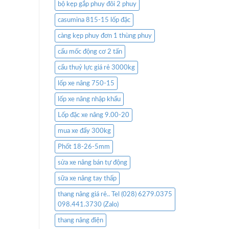
bộ kẹp gắp phuy đôi 2 phuy
casumina 815-15 lốp đặc
càng kẹp phuy đơn 1 thùng phuy
cẩu mốc động cơ 2 tấn
cẩu thuỷ lực giá rẻ 3000kg
lốp xe nâng 750-15
lốp xe nâng nhập khẩu
Lốp đặc xe nâng 9.00-20
mua xe đẩy 300kg
Phốt 18-26-5mm
sửa xe nâng bán tự động
sữa xe nâng tay thấp
thang nâng giá rẻ.. Tel (028) 6279.0375
098.441.3730 (Zalo)
thang nâng điện