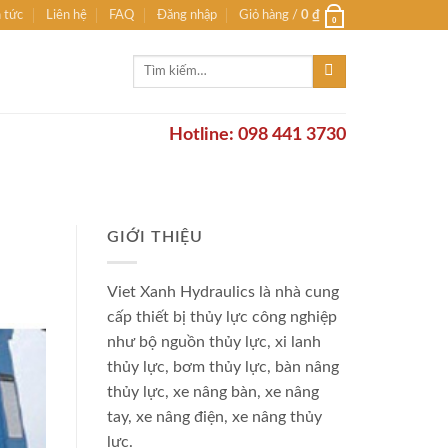
n tức
Liên hệ
FAQ
Đăng nhập
Giỏ hàng /
0
₫
0
Tìm
kiếm:
Hotline: 098 441 3730
GIỚI THIỆU
Viet Xanh Hydraulics là nhà cung
cấp thiết bị thủy lực công nghiệp
như bộ nguồn thủy lực, xi lanh
thủy lực, bơm thủy lực, bàn nâng
thủy lực, xe nâng bàn, xe nâng
tay, xe nâng điện, xe nâng thủy
lực.