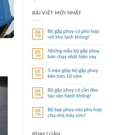
BÀI VIẾT MỚI NHẤT
Bộ gắp phuy có phù hợp
06
Th8
với kho lạnh không?
Những mẫu bộ gắp phuy
05
Th8
bán chạy nhất hiện nay
5 mẹo giúp bộ gắp phuy
05
Th8
bền hơn 10 năm
Bộ gắp phuy có cần đào
04
Th8
tạo vận hành không?
Bộ kẹp phuy nào phù hợp
04
Th8
cho nhà máy sơn?
BÌNH LUẬN