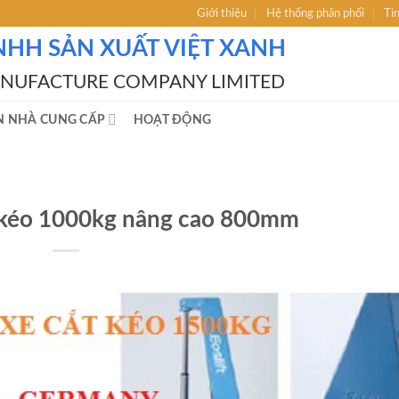
Giới thiệu
Hệ thống phân phối
Ti
NHH SẢN XUẤT VIỆT XANH
ANUFACTURE COMPANY LIMITED
N NHÀ CUNG CẤP
HOẠT ĐỘNG
t kéo 1000kg nâng cao 800mm