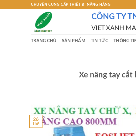
Skip
CHUYÊN CUNG CẤP THIẾT BỊ NÂNG HÀNG
to
CÔNG TY T
content
VIET XANH M
TRANG CHỦ
SẢN PHẨM
TIN TỨC
THÔNG TI
Xe nâng tay cắ
26
Th9