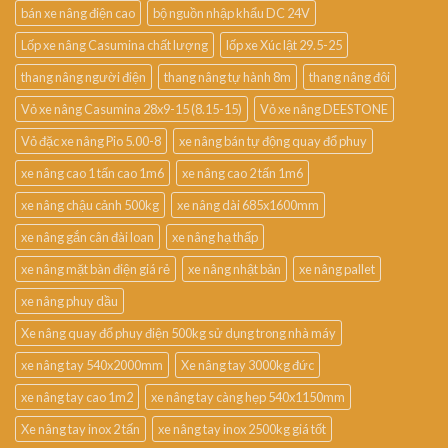
bán xe nâng điện cao
bộ nguồn nhập khẩu DC 24V
Lốp xe nâng Casumina chất lượng
lốp xe Xúc lật 29.5-25
thang nâng người điện
thang nâng tự hành 8m
thang nâng đôi
Vỏ xe nâng Casumina 28x9-15 (8.15-15)
Vỏ xe nâng DEESTONE
Vỏ đặc xe nâng Pio 5.00-8
xe nâng bán tự động quay đổ phuy
xe nâng cao 1 tấn cao 1m6
xe nâng cao 2 tấn 1m6
xe nâng chậu cảnh 500kg
xe nâng dài 685x1600mm
xe nâng gắn cân đài loan
xe nâng hạ thấp
xe nâng mặt bàn điện giá rẻ
xe nâng nhật bản
xe nâng pallet
xe nâng phuy dầu
Xe nâng quay đổ phuy điện 500kg sử dụng trong nhà máy
xe nâng tay 540x2000mm
Xe nâng tay 3000kg đức
xe nâng tay cao 1m2
xe nâng tay càng hẹp 540x1150mm
Xe nâng tay inox 2 tấn
xe nâng tay inox 2500kg giá tốt