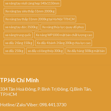
xe nâng tay niuli càng hẹp 540x1150mm
Xe nâng tay siêu thấp 51mm 2000kg
Xe nâng tay thấp 51mm 2000kg tại Hà Nội/TP.HCM
xe nâng tay đức 3500kg
Xe nâng thủy lực quay đổ phuy
xe nâng trung quốc
Xe nâng WP1000 mặt bàn chất lượng cao
xe đẩy 2 tầng 150kg
Xe đẩy 4 bánh 2 tầng 200kg chịu lực cao
xe đẩy 250kg
xe đẩy có lòng thép 300kg
Xe đẩy hàng 500kg mặt bàn
TP.Hồ Chí Minh
334 Tân Hoà Đông, P. Bình Trị Đông, Q.Bình Tân,
TP.HCM
Hotline/Zalo/Viber: 098.441.3730