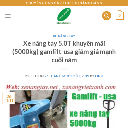
Skip
CHUYÊN CUNG CẤP THIẾT BỊ NÂNG HÀNG
to
0
content
XE NÂNG TAY
Xe nâng tay 5.0T khuyến mãi
(5000kg) gamlift-usa giảm giá mạnh
cuối năm
POSTED ON
26 THÁNG MƯỜI MỘT, 2019
BY
LINH
26
Th11