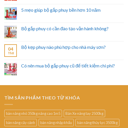
5 mẹo giúp bộ gắp phuy bền hơn 10 năm
Bộ gắp phuy có cần đào tạo vận hành không?
Bộ kẹp phuy nào phù hợp cho nhà máy sơn?
04
Th8
Có nên mua bộ gắp phuy cũ để tiết kiệm chi phí?
TÌM SẢN PHẨM THEO TỪ KHÓA
bàn nâng nhỏ 350kg nâng cao 1m5
Bán Xe nâng tay 2500kg
bàn nâng cây cảnh
bàn nâng nhập khẩu
bàn nâng thủy lực 3500kg