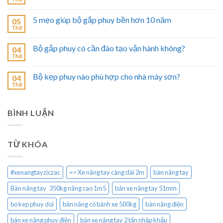
5 mẹo giúp bộ gắp phuy bền hơn 10 năm
05
Th8
Bộ gắp phuy có cần đào tạo vận hành không?
04
Th8
Bộ kẹp phuy nào phù hợp cho nhà máy sơn?
04
Th8
BÌNH LUẬN
TỪ KHÓA
#xenangtayziczac
=> Xe nâng tay càng dài 2m
bàn nâng tay
Bàn nâng tay 350kg nâng cao 1m5
bán xe nâng tay 51mm
bo kep phuy doi
bàn nâng có bánh xe 500kg
bàn nâng điện
bán xe nâng phuy điện
bán xe nâng tay 2 tấn nhập khẩu