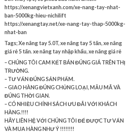
https://xenangvietxanh.com/xe-nang-tay-nhat-
ban-5000kg-hieu-nichilift
https://xenangtay.net/xe-nang-tay-thap-5000kg-
nhat-ban
Tags;
Xe nâng tay 5.0T, xe nâng tay 5 tấn, xe nâng
giá rẻ 5 tấn. xe nâng tay nhập khẩu, xe nâng giá rẻ
– CHÚNG TÔI CAM KẾT BÁN ĐÚNG GIÁ TRÊN THỊ
TRƯỜNG.
– TƯ VẤN ĐÚNG SẢN PHẨM.
– GIAO HÀNG ĐÚNG CHỦNG LOẠI, MẪU MÃ VÀ
ĐÚNG THỜI GIAN.
– CÓ NHIỀU CHÍNH SÁCH ƯU ĐÃI VỚI KHÁCH
HÀNG.!!!!
HÃY LIÊN HỆ VỚI CHÚNG TÔI ĐỂ ĐƯỢC TƯ VẤN
VÀ MUA HÀNG NHƯ Ý !!!!!!!!