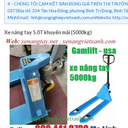
4
– CHÚNG TÔI CAM KẾT BÁN ĐÚNG GIÁ TRÊN THỊ TRƯỜNG.–
0375Địa chỉ: 334 Tân Hòa Đông, phường Bình Trị Đông, Bình Tâ
MinhEmail: linh@congnghiepvietxanh.com.vnWebsite: http://
Xe nâng tay 5.0T khuyến mãi (5000kg)