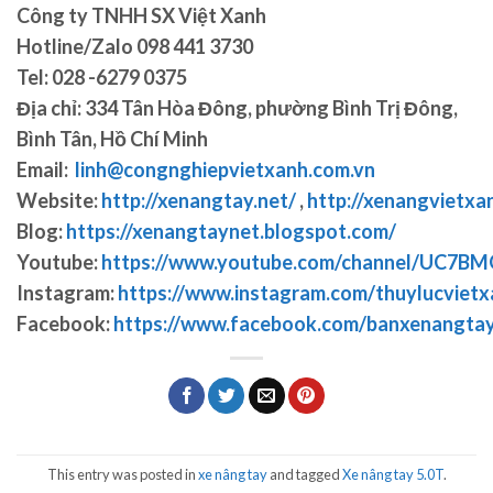
Công ty TNHH SX Việt Xanh
Hotline/Zalo 098 441 3730
Tel:
028 -6279 0375
Địa chỉ:
334 Tân Hòa Đông, phường Bình Trị Đông,
Bình Tân, Hồ Chí Minh
Email
:
linh@congnghiepvietxanh.com.vn
Website:
http://xenangtay.net/
,
http://xenangvietxa
Blog:
https://xenangtaynet.blogspot.com/
Youtube
:
https://www.youtube.com/channel/UC7
Instagram:
https://www.instagram.com/thuylucvietx
Facebook
:
https://www.facebook.com/banxenangta
This entry was posted in
xe nâng tay
and tagged
Xe nâng tay 5.0T
.