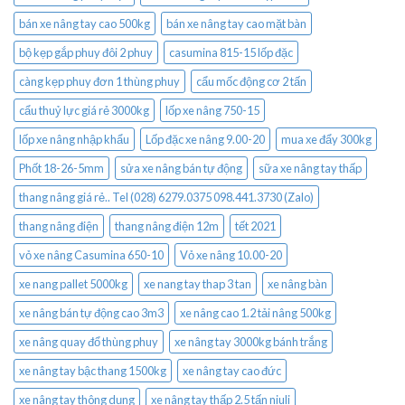
bán xe nâng tay cao 500kg
bán xe nâng tay cao mặt bàn
bộ kẹp gắp phuy đôi 2 phuy
casumina 815-15 lốp đặc
càng kẹp phuy đơn 1 thùng phuy
cẩu mốc động cơ 2 tấn
cẩu thuỷ lực giá rẻ 3000kg
lốp xe nâng 750-15
lốp xe nâng nhập khẩu
Lốp đặc xe nâng 9.00-20
mua xe đẩy 300kg
Phốt 18-26-5mm
sửa xe nâng bán tự động
sữa xe nâng tay thấp
thang nâng giá rẻ.. Tel (028) 6279.0375 098.441.3730 (Zalo)
thang nâng điện
thang nâng điện 12m
tết 2021
vỏ xe nâng Casumina 650-10
Vỏ xe nâng 10.00-20
xe nang pallet 5000kg
xe nang tay thap 3 tan
xe nâng bàn
xe nâng bán tự động cao 3m3
xe nâng cao 1.2 tải nâng 500kg
xe nâng quay đổ thùng phuy
xe nâng tay 3000kg bánh trắng
xe nâng tay bậc thang 1500kg
xe nâng tay cao đức
xe nâng tay thông dụng
xe nâng tay thấp 2.5 tấn niuli