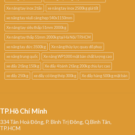
Xe nâng tay inox 2 tấn
xe nâng tay inox 2500kg giá tốt
xe nâng tay niuli càng hẹp 540x1150mm
Xe nâng tay siêu thấp 51mm 2000kg
Xe nâng tay thấp 51mm 2000kg tại Hà Nội/TP.HCM
xe nâng tay đức 3500kg
Xe nâng thủy lực quay đổ phuy
xe nâng trung quốc
Xe nâng WP1000 mặt bàn chất lượng cao
xe đẩy 2 tầng 150kg
Xe đẩy 4 bánh 2 tầng 200kg chịu lực cao
xe đẩy 250kg
xe đẩy có lòng thép 300kg
Xe đẩy hàng 500kg mặt bàn
TP.Hồ Chí Minh
334 Tân Hoà Đông, P. Bình Trị Đông, Q.Bình Tân,
TP.HCM