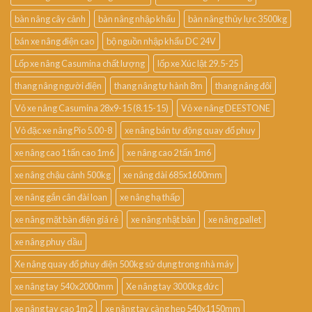
bàn nâng cây cảnh
bàn nâng nhập khẩu
bàn nâng thủy lực 3500kg
bán xe nâng điện cao
bộ nguồn nhập khẩu DC 24V
Lốp xe nâng Casumina chất lượng
lốp xe Xúc lật 29.5-25
thang nâng người điện
thang nâng tự hành 8m
thang nâng đôi
Vỏ xe nâng Casumina 28x9-15 (8.15-15)
Vỏ xe nâng DEESTONE
Vỏ đặc xe nâng Pio 5.00-8
xe nâng bán tự động quay đổ phuy
xe nâng cao 1 tấn cao 1m6
xe nâng cao 2 tấn 1m6
xe nâng chậu cảnh 500kg
xe nâng dài 685x1600mm
xe nâng gắn cân đài loan
xe nâng hạ thấp
xe nâng mặt bàn điện giá rẻ
xe nâng nhật bản
xe nâng pallet
xe nâng phuy dầu
Xe nâng quay đổ phuy điện 500kg sử dụng trong nhà máy
xe nâng tay 540x2000mm
Xe nâng tay 3000kg đức
xe nâng tay cao 1m2
xe nâng tay càng hẹp 540x1150mm