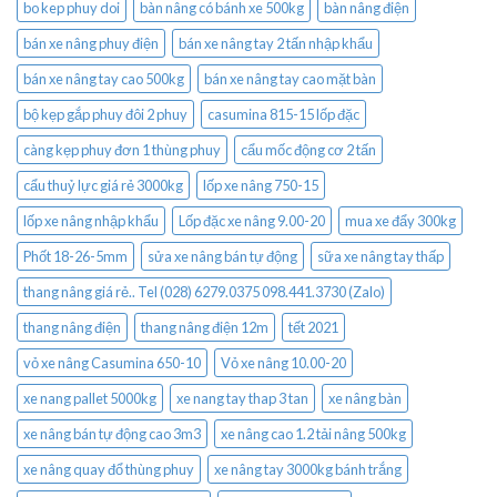
bo kep phuy doi
bàn nâng có bánh xe 500kg
bàn nâng điện
bán xe nâng phuy điện
bán xe nâng tay 2 tấn nhập khẩu
bán xe nâng tay cao 500kg
bán xe nâng tay cao mặt bàn
bộ kẹp gắp phuy đôi 2 phuy
casumina 815-15 lốp đặc
càng kẹp phuy đơn 1 thùng phuy
cẩu mốc động cơ 2 tấn
cẩu thuỷ lực giá rẻ 3000kg
lốp xe nâng 750-15
lốp xe nâng nhập khẩu
Lốp đặc xe nâng 9.00-20
mua xe đẩy 300kg
Phốt 18-26-5mm
sửa xe nâng bán tự động
sữa xe nâng tay thấp
thang nâng giá rẻ.. Tel (028) 6279.0375 098.441.3730 (Zalo)
thang nâng điện
thang nâng điện 12m
tết 2021
vỏ xe nâng Casumina 650-10
Vỏ xe nâng 10.00-20
xe nang pallet 5000kg
xe nang tay thap 3 tan
xe nâng bàn
xe nâng bán tự động cao 3m3
xe nâng cao 1.2 tải nâng 500kg
xe nâng quay đổ thùng phuy
xe nâng tay 3000kg bánh trắng