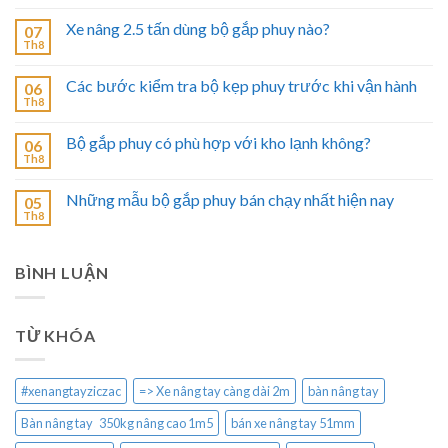
Xe nâng 2.5 tấn dùng bộ gắp phuy nào?
07
Th8
Các bước kiểm tra bộ kẹp phuy trước khi vận hành
06
Th8
Bộ gắp phuy có phù hợp với kho lạnh không?
06
Th8
Những mẫu bộ gắp phuy bán chạy nhất hiện nay
05
Th8
BÌNH LUẬN
TỪ KHÓA
#xenangtayziczac
=> Xe nâng tay càng dài 2m
bàn nâng tay
Bàn nâng tay 350kg nâng cao 1m5
bán xe nâng tay 51mm