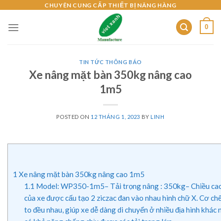
Skip
CHUYÊN CUNG CẤP THIẾT BỊ NÂNG HÀNG
to
0
content
TIN TỨC THÔNG BÁO
Xe nâng mặt bàn 350kg nâng cao
1m5
POSTED ON
12 THÁNG 1, 2023
BY
LINH
1
Xe nâng mặt bàn 350kg nâng cao 1m5
1.1
Model: WP350-1m5– Tải trọng nâng : 350kg– Chiều cao 
của xe được cấu tạo 2 ziczac đan vào nhau hình chữ X. Cơ chế
to đều nhau, giúp xe dễ dàng di chuyển ở nhiều địa hình khác