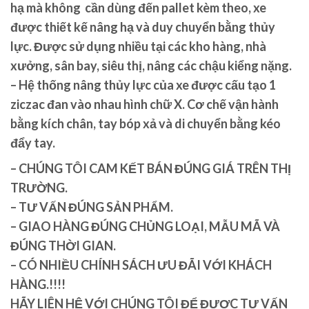
hạ mà không cần dùng đến pallet kèm theo, xe
được thiết kế nâng hạ và duy chuyển bằng thủy
lực. Được sử dụng nhiều tại các kho hàng, nhà
xưởng, sân bay, siêu thị, nâng các chậu kiểng nặng.
– Hệ thống nâng thủy lực của xe được cấu tạo 1
ziczac đan vào nhau hình chữ X. Cơ chế vận hành
bằng kích chân, tay bóp xả và di chuyển bằng kéo
đẩy tay.
– CHÚNG TÔI CAM KẾT BÁN ĐÚNG GIÁ TRÊN THỊ
TRƯỜNG.
– TƯ VẤN ĐÚNG SẢN PHẨM.
– GIAO HÀNG ĐÚNG CHỦNG LOẠI, MẪU MÃ VÀ
ĐÚNG THỜI GIAN.
– CÓ NHIỀU CHÍNH SÁCH ƯU ĐÃI VỚI KHÁCH
HÀNG.!!!!
HÃY LIÊN HỆ VỚI CHÚNG TÔI ĐỂ ĐƯỢC TƯ VẤN