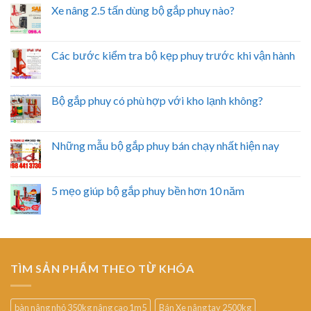
Xe nâng 2.5 tấn dùng bộ gắp phuy nào?
Các bước kiểm tra bộ kẹp phuy trước khi vận hành
Bộ gắp phuy có phù hợp với kho lạnh không?
Những mẫu bộ gắp phuy bán chạy nhất hiện nay
5 mẹo giúp bộ gắp phuy bền hơn 10 năm
TÌM SẢN PHẨM THEO TỪ KHÓA
bàn nâng nhỏ 350kg nâng cao 1m5
Bán Xe nâng tay 2500kg