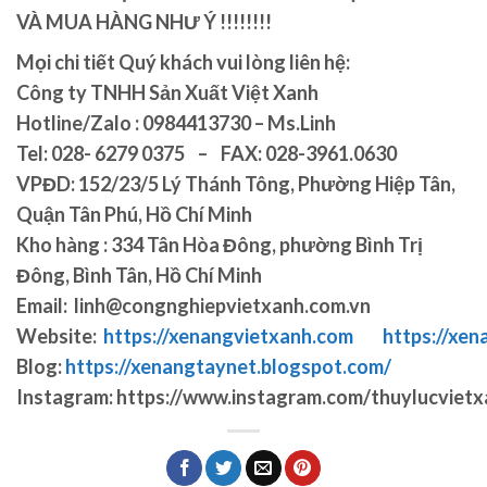
VÀ MUA HÀNG NHƯ Ý !!!!!!!!
Mọi chi tiết Quý khách vui lòng liên hệ:
Công ty TNHH Sản Xuất Việt Xanh
Hotline/Zalo : 0984413730 – Ms.Linh
Tel:
028- 6279 0375 – FAX: 028-3961.0630
VPĐD:
152/23/5 Lý Thánh Tông, Phường Hiệp Tân,
Quận Tân Phú, Hồ Chí Minh
Kho hàng :
334 Tân Hòa Đông, phường Bình Trị
Đông, Bình Tân, Hồ Chí Minh
Email:
linh@congnghiepvietxanh.com.vn
Website:
https://xenangvietxanh.com
https://xen
Blog:
https://xenangtaynet.blogspot.com/
Instagram:
https://www.instagram.com/thuylucvietx