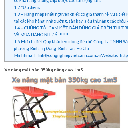
có khả năng chống chịu được các tải trọng lớn..
1.2
*Ưu điểm:
1.3
– Hàng nhập khẩu nguyên chiếc có giá thành rẻ, vừa tiết
tại các kho hàng, nhà xưởng, sân bay, siêu thị, nâng các chậ
1.4
– CHÚNG TÔI CAM KẾT BÁN ĐÚNG GIÁ TRÊN THỊ TR
VÀ MUA HÀNG NHƯ Ý !!!!!!!!
1.5
Mọi chi tiết Quý khách vui lòng liên hệ:Công ty TNHH
phường Bình Trị Đông, Bình Tân, Hồ Chí
MinhEmail: linh@congnghiepvietxanh.com.vnWebsite: htt
Xe nâng mặt bàn 350kg nâng cao 1m5