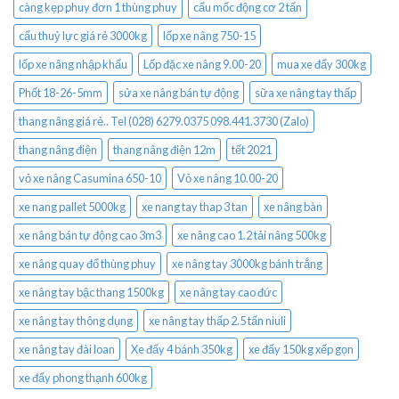
càng kẹp phuy đơn 1 thùng phuy
cẩu mốc động cơ 2 tấn
cẩu thuỷ lực giá rẻ 3000kg
lốp xe nâng 750-15
lốp xe nâng nhập khẩu
Lốp đặc xe nâng 9.00-20
mua xe đẩy 300kg
Phốt 18-26-5mm
sửa xe nâng bán tự động
sữa xe nâng tay thấp
thang nâng giá rẻ.. Tel (028) 6279.0375 098.441.3730 (Zalo)
thang nâng điện
thang nâng điện 12m
tết 2021
vỏ xe nâng Casumina 650-10
Vỏ xe nâng 10.00-20
xe nang pallet 5000kg
xe nang tay thap 3 tan
xe nâng bàn
xe nâng bán tự động cao 3m3
xe nâng cao 1.2 tải nâng 500kg
xe nâng quay đổ thùng phuy
xe nâng tay 3000kg bánh trắng
xe nâng tay bậc thang 1500kg
xe nâng tay cao đức
xe nâng tay thông dụng
xe nâng tay thấp 2.5 tấn niuli
xe nâng tay đài loan
Xe đẩy 4 bánh 350kg
xe đẩy 150kg xếp gọn
xe đẩy phong thạnh 600kg