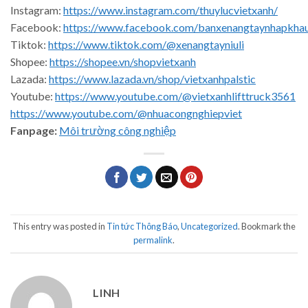
Instagram:
https://www.instagram.com/thuylucvietxanh/
Facebook:
https://www.facebook.com/banxenangtaynhapkha
Tiktok:
https://www.tiktok.com/@xenangtayniuli
Shopee:
https://shopee.vn/shopvietxanh
Lazada:
https://www.lazada.vn/shop/vietxanhpalstic
Youtube:
https://www.youtube.com/@vietxanhlifttruck3561
https://www.youtube.com/@nhuacongnghiepviet
Fanpage:
Môi trường công nghiệp
This entry was posted in
Tin tức Thông Báo
,
Uncategorized
. Bookmark the
permalink
.
LINH