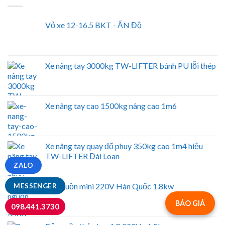
Vỏ xe 12-16.5 BKT - ẤN Độ
Xe nâng tay 3000kg TW-LIFTER bánh PU lỗi thép
Xe nâng tay cao 1500kg nâng cao 1m6
Xe nâng tay quay đổ phuy 350kg cao 1m4 hiệu
TW-LIFTER Đài Loan
ZALO
Bộ nguồn mini 220V Hàn Quốc 1.8kw
MESSENGER
BÁO GIÁ
098.441.3730