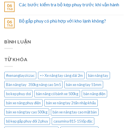
Các bước kiểm tra bộ kẹp phuy trước khi vận hành
06
Th8
Bộ gắp phuy có phù hợp với kho lạnh không?
06
Th8
BÌNH LUẬN
TỪ KHÓA
#xenangtayziczac
=> Xe nâng tay càng dài 2m
bàn nâng tay
Bàn nâng tay 350kg nâng cao 1m5
bán xe nâng tay 51mm
bo kep phuy doi
bàn nâng có bánh xe 500kg
bàn nâng điện
bán xe nâng phuy điện
bán xe nâng tay 2 tấn nhập khẩu
bán xe nâng tay cao 500kg
bán xe nâng tay cao mặt bàn
bộ kẹp gắp phuy đôi 2 phuy
casumina 815-15 lốp đặc