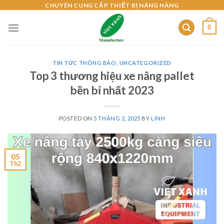
Skip
CHUYÊN CUNG CẤP THIẾT BỊ NÂNG HÀNG
to
0
content
TIN TỨC THÔNG BÁO
,
UNCATEGORIZED
Top 3 thương hiệu xe nâng pallet
bền bỉ nhất 2023
POSTED ON
5 THÁNG 2, 2025
BY
LINH
05
Th2