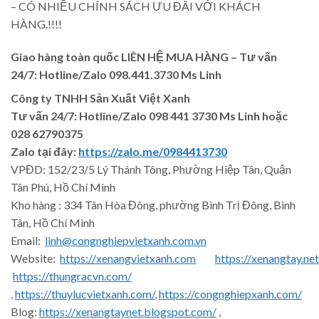
– CÓ NHIỀU CHÍNH SÁCH ƯU ĐÃI VỚI KHÁCH
HÀNG.!!!!
Giao hàng toàn quốc LIÊN HỆ MUA HÀNG
– Tư vấn
24/7: Hotline/Zalo 098.441.3730 Ms Linh
Công ty TNHH Sản Xuất Việt Xanh
Tư vấn 24/7: Hotline
/Zalo
098 441 3730
Ms Linh
hoặc
028 62790375
Zalo tại đây:
https://zalo.me/0984413730
VPĐD: 152/23/5 Lý Thánh Tông, Phường Hiệp Tân, Quận
Tân Phú, Hồ Chí Minh
Kho hàng : 334 Tân Hòa Đông, phường Bình Trị Đông, Bình
Tân, Hồ Chí Minh
Email:
linh@congnghiepvietxanh.com.vn
Website:
https://xenangvietxanh.com
https://xenangtay.net
https://thungracvn.com/
,
https://thuylucvietxanh.com/
,
https://congnghiepxanh.com/
Blog:
https://xenangtaynet.blogspot.com/
,