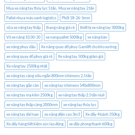
Mua xe nâng tay thủy lực 5 tấn. Mua xe nâng tay 2 tấn
Pallet nhựa màu xanh logistics
Phốt 18-26-5mm
sữa xe nâng tay thấp
thang nâng giá rẻ
thiết bị xe nâng tay 3000kg
Vỏ xe nâng 10.00-20
xe nang pallet 5000kg
xe nâng bàn
xe nâng phuy dầu
Xe nâng quay đổ phuy Gamlift cho kho xưởng
xe nâng quay đổ phuy giá rẻ
Xe nâng tay 500kg giảm giá
Xe nâng tay 2500kg nhật
xe nâng tay càng siêu ngắn 800mm ichimens 2.5 tấn
xe nâng tay gắn cân
xe nâng tay ichimens 540x800mm
xe nâng tay mạ kẽm 2500kg
xe nâng tay thấp 2.5 tấn niuli
xe nâng tay thấp càng 2000mm
xe nâng tay thủy lực
xe nâng tay đài loan
xe nâng điện cao 3m3
Xe đẩy 4 bánh 350kg
Xe đẩy hàng tiết kiệm sức lao động
xe đẩy phong thạnh 600kg