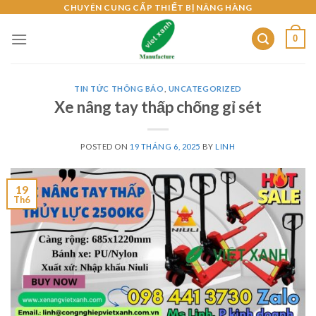
Skip
CHUYÊN CUNG CẤP THIẾT BỊ NÂNG HÀNG
to
0
content
TIN TỨC THÔNG BÁO
,
UNCATEGORIZED
Xe nâng tay thấp chống gỉ sét
POSTED ON
19 THÁNG 6, 2025
BY
LINH
19
Th6