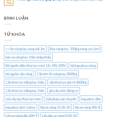
Th8
BÌNH LUẬN
TỪ KHÓA
=> Xe nâng tay càng dài 2m
Bàn nâng tay 350kg nâng cao 1m5
bán xe nâng tay 2 tấn nhập khẩu
Bộ nguồn điện thủy lực mini 12v 24V 220V
bộ kẹp phuy nâng
bộ nguồn cẩu nâng
Cần tìm Xe nâng tay 2000kg
Cẩu thủy lực bằng tay 2 tấn
cẩu thuỷ lực giá rẻ 3000kg
Cẩu thủy lực bằng tay 2 tấn
giá cẩu mốc động cơ
Giá cẩu tay thủy lực mini
Giải pháp vận chuyển
kẹp phuy dầu
kẹp phuy đơn 1 phuy
lốp xe nâng 11.00-20
lốp xe nâng 400-8
Lốp xe nâng đặc 600-9
Lốp đặc xe nâng 9.00-20