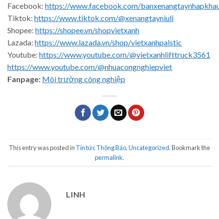
Facebook:
https://www.facebook.com/banxenangtaynhapkha
Tiktok:
https://www.tiktok.com/@xenangtayniuli
Shopee:
https://shopee.vn/shopvietxanh
Lazada:
https://www.lazada.vn/shop/vietxanhpalstic
Youtube:
https://www.youtube.com/@vietxanhlifttruck3561
https://www.youtube.com/@nhuacongnghiepviet
Fanpage:
Môi trường công nghiệp
This entry was posted in
Tin tức Thông Báo
,
Uncategorized
. Bookmark the
permalink
.
LINH