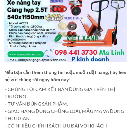
Nếu bạn cần thêm thông tin hoặc muốn đặt hàng, hãy liên
hệ với chúng tôi ngay hôm nay!
– CHÚNG TÔI CAM KẾT BÁN ĐÚNG GIÁ TRÊN THỊ
TRƯỜNG.
– TƯ VẤN ĐÚNG SẢN PHẨM.
– GIAO HÀNG ĐÚNG CHỦNG LOẠI, MẪU MÃ VÀ ĐÚNG
THỜI GIAN.
– CÓ NHIỀU CHÍNH SÁCH ƯU ĐÃI VỚI KHÁCH