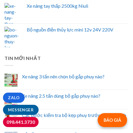
Xe nâng tay thấp 2500kg Niuli
Bộ nguồn điện thủy lực mini 12v 24V 220V
TIN MỚI NHẤT
Xe nâng 3 tấn nên chọn bộ gắp phuy nào?
Xe nâng 2.5 tấn dùng bộ gắp phuy nào?
ZALO
MESSENGER
Các bước kiểm tra bộ kẹp phuy trước khi vận hành
BÁO GIÁ
098.441.3730