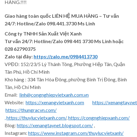
HÀNG.!!!!
Giao hàng toàn quốc LIÊN HỆ MUA HÀNG
– Tư vấn
24/7: Hotline/Zalo 098.441.3730 Ms Linh
Công ty TNHH Sản Xuất Việt Xanh
Tư vấn 24/7: Hotline
/Zalo
098 441 3730
Ms Linh
hoặc
028 62790375
Zalo tại đây:
https://zalo.me/0984413730
VPĐD: 152/23/5 Lý Thánh Tông, Phường Hiệp Tân, Quận
Tân Phú, Hồ Chí Minh
Kho hàng : 334 Tân Hòa Đông, phường Bình Trị Đông, Bình
Tân, Hồ Chí Minh
Email:
linh@congnghiepvietxanh.com.vn
Website:
https://xenangvietxanh.com
https://xenangtay.net
https://thungracvn.com/
,
https://thuylucvietxanh.com/
,
https://congnghiepxanh.com/
Blog:
https://xenangtaynet.blogspot.com/
,
Instagram:
https://www.instagram.com/thuylucvietxanh/