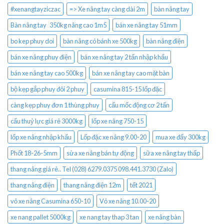
#xenangtayziczac
=> Xe nâng tay càng dài 2m
bàn nâng tay
Bàn nâng tay 350kg nâng cao 1m5
bán xe nâng tay 51mm
bo kep phuy doi
bàn nâng có bánh xe 500kg
bàn nâng điện
bán xe nâng phuy điện
bán xe nâng tay 2 tấn nhập khẩu
bán xe nâng tay cao 500kg
bán xe nâng tay cao mặt bàn
bộ kẹp gắp phuy đôi 2 phuy
casumina 815-15 lốp đặc
càng kẹp phuy đơn 1 thùng phuy
cẩu mốc động cơ 2 tấn
cẩu thuỷ lực giá rẻ 3000kg
lốp xe nâng 750-15
lốp xe nâng nhập khẩu
Lốp đặc xe nâng 9.00-20
mua xe đẩy 300kg
Phốt 18-26-5mm
sửa xe nâng bán tự động
sữa xe nâng tay thấp
thang nâng giá rẻ.. Tel (028) 6279.0375 098.441.3730 (Zalo)
thang nâng điện
thang nâng điện 12m
tết 2021
vỏ xe nâng Casumina 650-10
Vỏ xe nâng 10.00-20
xe nang pallet 5000kg
xe nang tay thap 3 tan
xe nâng bàn