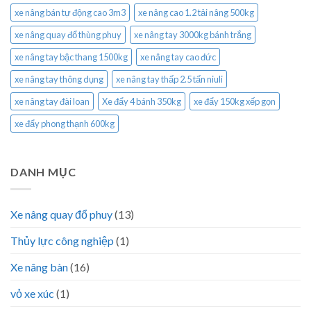
xe nâng bán tự động cao 3m3
xe nâng cao 1.2 tải nâng 500kg
xe nâng quay đổ thùng phuy
xe nâng tay 3000kg bánh trắng
xe nâng tay bậc thang 1500kg
xe nâng tay cao đức
xe nâng tay thông dụng
xe nâng tay thấp 2.5 tấn niuli
xe nâng tay đài loan
Xe đẩy 4 bánh 350kg
xe đẩy 150kg xếp gọn
xe đẩy phong thạnh 600kg
DANH MỤC
Xe nâng quay đổ phuy
(13)
Thủy lực công nghiệp
(1)
Xe nâng bàn
(16)
vỏ xe xúc
(1)