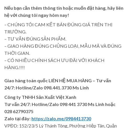
Nếu bạn cần thêm thông tin hoặc muốn đặt hàng, hãy liên
hệ với chúng tôi ngay hôm nay!
– CHÚNG TÔI CAM KẾT BÁN ĐÚNG GIÁ TRÊN THỊ
TRƯỜNG.
– TƯ VẤN ĐÚNG SẢN PHẨM.
– GIAO HÀNG ĐÚNG CHỦNG LOẠI, MẪU MÃ VÀ ĐÚNG
THỜI GIAN.
– CÓ NHIỀU CHÍNH SÁCH ƯU ĐÃI VỚI KHÁCH
HÀNG.!!!!
Giao hàng toàn quốc LIÊN HỆ MUA HÀNG
– Tư vấn
24/7: Hotline/Zalo 098.441.3730 Ms Linh
Công ty TNHH Sản Xuất Việt Xanh
Tư vấn 24/7: Hotline
/Zalo
098 441 3730
Ms Linh
hoặc
028 62790375
Zalo tại đây:
https://zalo.me/0984413730
VPĐD: 152/23/5 Lý Thánh Tông, Phường Hiệp Tân, Quận