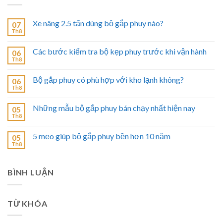
Xe nâng 2.5 tấn dùng bộ gắp phuy nào?
07
Th8
Các bước kiểm tra bộ kẹp phuy trước khi vận hành
06
Th8
Bộ gắp phuy có phù hợp với kho lạnh không?
06
Th8
Những mẫu bộ gắp phuy bán chạy nhất hiện nay
05
Th8
5 mẹo giúp bộ gắp phuy bền hơn 10 năm
05
Th8
BÌNH LUẬN
TỪ KHÓA