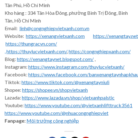
Tân Phú, Hồ Chí Minh
Kho hàng : 334 Tân Hòa Đông, phường Bình Trị Đông, Bình
Tân, Hồ Chí Minh
Email:
linh@congnghiepvietxanh.com.vn
Website:
https://xenangvietxanh.com
https://xenangtay.net
https://thungracvn.com/
,
https://thuylucvietxanh.com/
,
https://congnghiepxanh.com/
Blog:
https://xenangtaynet.blogspot.com/
,
Instagram:
https://www.instagram.com/thuylucvietxanh/
Facebook:
https://www.facebook.com/banxenangtaynhapkha
Tiktok:
https://www.tiktok.com/@xenangtayniuli
Shopee:
https://shopee.vn/shopvietxanh
Lazada:
https://www.lazada.vn/shop/vietxanhpalstic
Youtube:
https://www.youtube.com/@vietxanhlifttruck3561
https://www.youtube.com/@nhuacongnghiepviet
Fanpage:
Môi trường công nghiệp