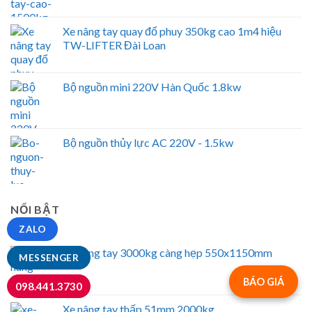
Xe nâng tay quay đổ phuy 350kg cao 1m4 hiệu
TW-LIFTER Đài Loan
Bộ nguồn mini 220V Hàn Quốc 1.8kw
Bộ nguồn thủy lực AC 220V - 1.5kw
NỔI BẬT
ZALO
Xe nâng tay 3000kg càng hẹp 550x1150mm
MESSENGER
BÁO GIÁ
098.441.3730
Xe nâng tay thấp 51mm 2000kg