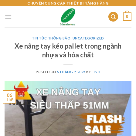
Skip
CHUYÊN CUNG CẤP THIẾT BỊ NÂNG HÀNG
to
0
content
TIN TỨC THÔNG BÁO
,
UNCATEGORIZED
Xe nâng tay kéo pallet trong ngành
nhựa và hóa chất
POSTED ON
6 THÁNG 9, 2025
BY
LINH
06
Th9