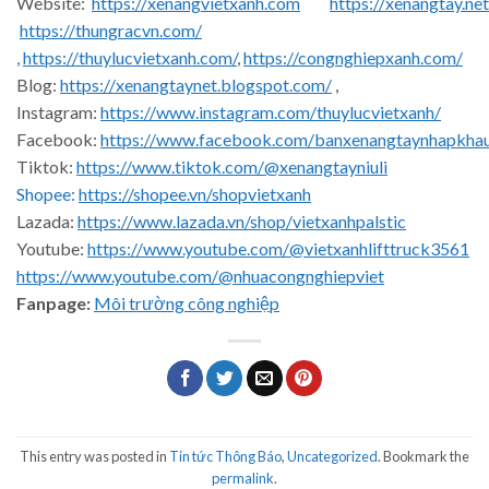
Website:
https://xenangvietxanh.com
https://xenangtay.net
https://thungracvn.com/
,
https://thuylucvietxanh.com/
,
https://congnghiepxanh.com/
Blog:
https://xenangtaynet.blogspot.com/
,
Instagram:
https://www.instagram.com/thuylucvietxanh/
Facebook:
https://www.facebook.com/banxenangtaynhapkha
Tiktok:
https://www.tiktok.com/@xenangtayniuli
Shopee:
https://shopee.vn/shopvietxanh
Lazada:
https://www.lazada.vn/shop/vietxanhpalstic
Youtube:
https://www.youtube.com/@vietxanhlifttruck3561
https://www.youtube.com/@nhuacongnghiepviet
Fanpage:
Môi trường công nghiệp
This entry was posted in
Tin tức Thông Báo
,
Uncategorized
. Bookmark the
permalink
.