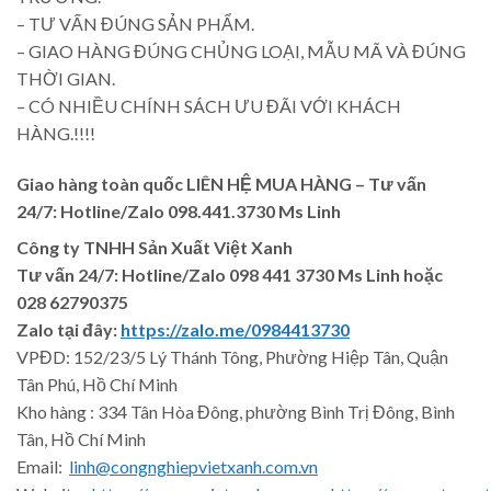
– TƯ VẤN ĐÚNG SẢN PHẨM.
– GIAO HÀNG ĐÚNG CHỦNG LOẠI, MẪU MÃ VÀ ĐÚNG
THỜI GIAN.
– CÓ NHIỀU CHÍNH SÁCH ƯU ĐÃI VỚI KHÁCH
HÀNG.!!!!
Giao hàng toàn quốc LIÊN HỆ MUA HÀNG
– Tư vấn
24/7: Hotline/Zalo 098.441.3730 Ms Linh
Công ty TNHH Sản Xuất Việt Xanh
Tư vấn 24/7: Hotline
/Zalo
098 441 3730
Ms Linh
hoặc
028 62790375
Zalo tại đây:
https://zalo.me/0984413730
VPĐD: 152/23/5 Lý Thánh Tông, Phường Hiệp Tân, Quận
Tân Phú, Hồ Chí Minh
Kho hàng : 334 Tân Hòa Đông, phường Bình Trị Đông, Bình
Tân, Hồ Chí Minh
Email:
linh@congnghiepvietxanh.com.vn