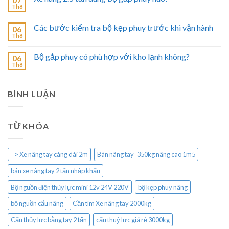
Th8
Các bước kiểm tra bộ kẹp phuy trước khi vận hành
06
Th8
Bộ gắp phuy có phù hợp với kho lạnh không?
06
Th8
BÌNH LUẬN
TỪ KHÓA
=> Xe nâng tay càng dài 2m
Bàn nâng tay 350kg nâng cao 1m5
bán xe nâng tay 2 tấn nhập khẩu
Bộ nguồn điện thủy lực mini 12v 24V 220V
bộ kẹp phuy nâng
bộ nguồn cẩu nâng
Cần tìm Xe nâng tay 2000kg
Cẩu thủy lực bằng tay 2 tấn
cẩu thuỷ lực giá rẻ 3000kg