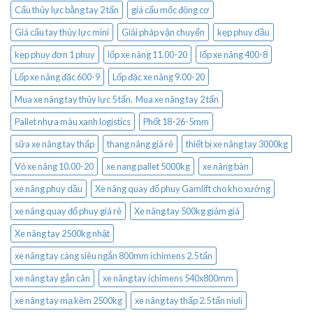
Cẩu thủy lực bằng tay 2 tấn
giá cẩu mốc động cơ
Giá cẩu tay thủy lực mini
Giải pháp vận chuyển
kẹp phuy dầu
kẹp phuy đơn 1 phuy
lốp xe nâng 11.00-20
lốp xe nâng 400-8
Lốp xe nâng đặc 600-9
Lốp đặc xe nâng 9.00-20
Mua xe nâng tay thủy lực 5 tấn. Mua xe nâng tay 2 tấn
Pallet nhựa màu xanh logistics
Phốt 18-26-5mm
sữa xe nâng tay thấp
thang nâng giá rẻ
thiết bị xe nâng tay 3000kg
Vỏ xe nâng 10.00-20
xe nang pallet 5000kg
xe nâng bàn
xe nâng phuy dầu
Xe nâng quay đổ phuy Gamlift cho kho xưởng
xe nâng quay đổ phuy giá rẻ
Xe nâng tay 500kg giảm giá
Xe nâng tay 2500kg nhật
xe nâng tay càng siêu ngắn 800mm ichimens 2.5 tấn
xe nâng tay gắn cân
xe nâng tay ichimens 540x800mm
xe nâng tay mạ kẽm 2500kg
xe nâng tay thấp 2.5 tấn niuli