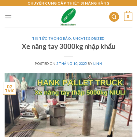
Skip
CHUYÊN CUNG CẤP THIẾT BỊ NÂNG HÀNG
to
0
content
TIN TỨC THÔNG BÁO
,
UNCATEGORIZED
Xe nâng tay 3000kg nhập khẩu
POSTED ON
2 THÁNG 10, 2025
BY
LINH
02
Th10