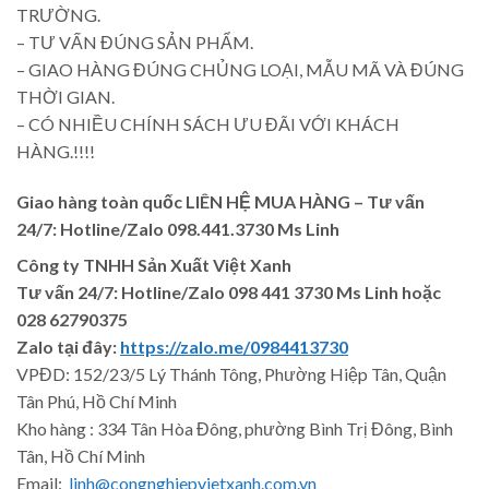
TRƯỜNG.
– TƯ VẤN ĐÚNG SẢN PHẨM.
– GIAO HÀNG ĐÚNG CHỦNG LOẠI, MẪU MÃ VÀ ĐÚNG
THỜI GIAN.
– CÓ NHIỀU CHÍNH SÁCH ƯU ĐÃI VỚI KHÁCH
HÀNG.!!!!
Giao hàng toàn quốc LIÊN HỆ MUA HÀNG
– Tư vấn
24/7: Hotline/Zalo 098.441.3730 Ms Linh
Công ty TNHH Sản Xuất Việt Xanh
Tư vấn 24/7: Hotline
/Zalo
098 441 3730
Ms Linh
hoặc
028 62790375
Zalo tại đây:
https://zalo.me/0984413730
VPĐD: 152/23/5 Lý Thánh Tông, Phường Hiệp Tân, Quận
Tân Phú, Hồ Chí Minh
Kho hàng : 334 Tân Hòa Đông, phường Bình Trị Đông, Bình
Tân, Hồ Chí Minh
Email:
linh@congnghiepvietxanh.com.vn