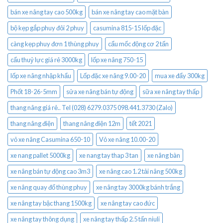
bán xe nâng tay cao 500kg
bán xe nâng tay cao mặt bàn
bộ kẹp gắp phuy đôi 2 phuy
casumina 815-15 lốp đặc
càng kẹp phuy đơn 1 thùng phuy
cẩu mốc động cơ 2 tấn
cẩu thuỷ lực giá rẻ 3000kg
lốp xe nâng 750-15
lốp xe nâng nhập khẩu
Lốp đặc xe nâng 9.00-20
mua xe đẩy 300kg
Phốt 18-26-5mm
sửa xe nâng bán tự động
sữa xe nâng tay thấp
thang nâng giá rẻ.. Tel (028) 6279.0375 098.441.3730 (Zalo)
thang nâng điện
thang nâng điện 12m
tết 2021
vỏ xe nâng Casumina 650-10
Vỏ xe nâng 10.00-20
xe nang pallet 5000kg
xe nang tay thap 3 tan
xe nâng bàn
xe nâng bán tự động cao 3m3
xe nâng cao 1.2 tải nâng 500kg
xe nâng quay đổ thùng phuy
xe nâng tay 3000kg bánh trắng
xe nâng tay bậc thang 1500kg
xe nâng tay cao đức
xe nâng tay thông dụng
xe nâng tay thấp 2.5 tấn niuli