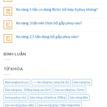
Xe nâng 5 tấn có dùng được bộ kẹp 4 phuy không?
08
Th8
Xe nâng 3 tấn nên chọn bộ gắp phuy nào?
07
Th8
Xe nâng 2.5 tấn dùng bộ gắp phuy nào?
07
Th8
BÌNH LUẬN
TỪ KHÓA
#xenangtayziczac
=> Xe nâng tay càng dài 2m
bàn nâng tay
Bàn nâng tay 350kg nâng cao 1m5
bán xe nâng tay 51mm
bo kep phuy doi
bàn nâng có bánh xe 500kg
bàn nâng điện
bán xe nâng phuy điện
bán xe nâng tay 2 tấn nhập khẩu