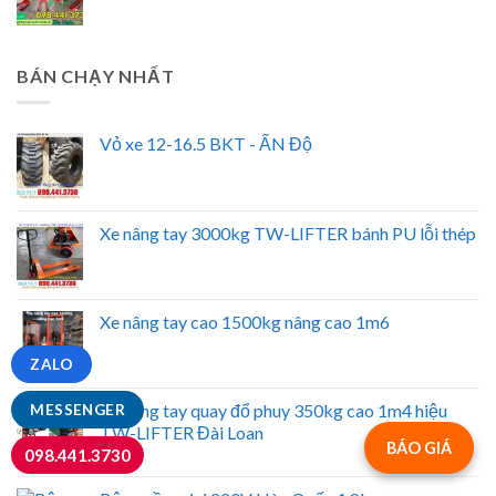
BÁN CHẠY NHẤT
Vỏ xe 12-16.5 BKT - ẤN Độ
Xe nâng tay 3000kg TW-LIFTER bánh PU lỗi thép
Xe nâng tay cao 1500kg nâng cao 1m6
ZALO
Xe nâng tay quay đổ phuy 350kg cao 1m4 hiệu
MESSENGER
TW-LIFTER Đài Loan
BÁO GIÁ
098.441.3730