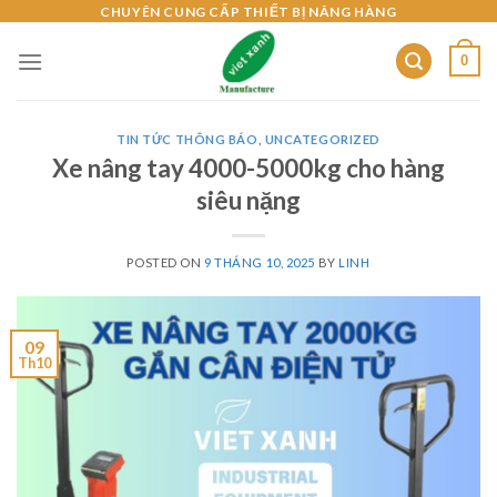
Skip
CHUYÊN CUNG CẤP THIẾT BỊ NÂNG HÀNG
to
0
content
TIN TỨC THÔNG BÁO
,
UNCATEGORIZED
Xe nâng tay 4000-5000kg cho hàng
siêu nặng
POSTED ON
9 THÁNG 10, 2025
BY
LINH
09
Th10