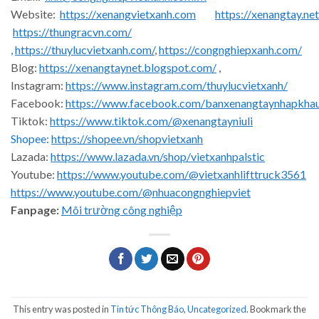
Website:
https://xenangvietxanh.com
https://xenangtay.net
https://thungracvn.com/
,
https://thuylucvietxanh.com/
,
https://congnghiepxanh.com/
Blog:
https://xenangtaynet.blogspot.com/
,
Instagram:
https://www.instagram.com/thuylucvietxanh/
Facebook:
https://www.facebook.com/banxenangtaynhapkha
Tiktok:
https://www.tiktok.com/@xenangtayniuli
Shopee:
https://shopee.vn/shopvietxanh
Lazada:
https://www.lazada.vn/shop/vietxanhpalstic
Youtube:
https://www.youtube.com/@vietxanhlifttruck3561
https://www.youtube.com/@nhuacongnghiepviet
Fanpage:
Môi trường công nghiệp
This entry was posted in
Tin tức Thông Báo
,
Uncategorized
. Bookmark the